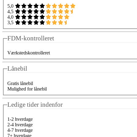
5,0
4,5
4,0
3,5
FDM-kontrolleret
Værkstedskontrolleret
Lånebil
Gratis lånebil
Mulighed for lånebil
Ledige tider indenfor
1-2 hverdage
2-4 hverdage
4-7 hverdage
7+ hverdage