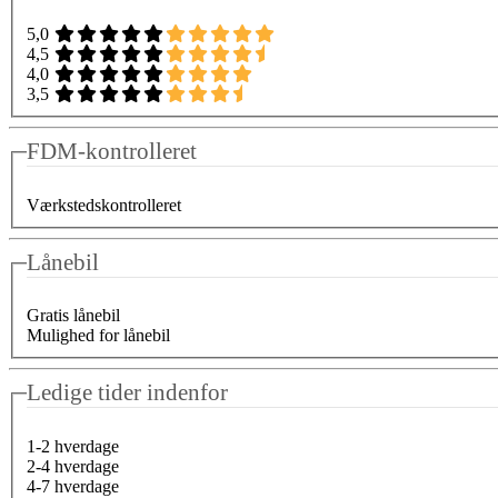
5,0
4,5
4,0
3,5
FDM-kontrolleret
Værkstedskontrolleret
Lånebil
Gratis lånebil
Mulighed for lånebil
Ledige tider indenfor
1-2 hverdage
2-4 hverdage
4-7 hverdage