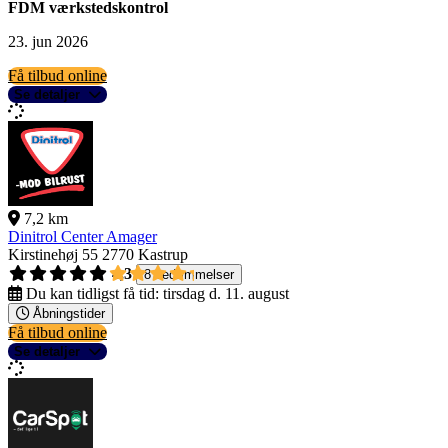
FDM værkstedskontrol
23. jun 2026
Få tilbud online
Se detaljer
7,2 km
Dinitrol Center Amager
Kirstinehøj 55
2770 Kastrup
4,3
8 bedømmelser
Du kan tidligst få tid:
tirsdag d. 11. august
Åbningstider
Få tilbud online
Se detaljer