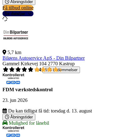
Åbningstider
Få tilbud online
Se detaljer
5,7 km
Biløens Autoservice ApS - Din Bilpartner
Gammel Kirkevej 104
2770 Kastrup
4,4
518 bedømmelser
FDM værkstedskontrol
23. jun 2026
Du kan tidligst få tid:
torsdag d. 13. august
Åbningstider
Mulighed for lånebil