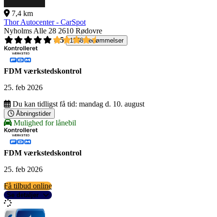
7,4 km
Thor Autocenter - CarSpot
Nyholms Alle 28
2610 Rødovre
4,5
1558 bedømmelser
FDM værkstedskontrol
25. feb 2026
Du kan tidligst få tid:
mandag d. 10. august
Åbningstider
Mulighed for lånebil
FDM værkstedskontrol
25. feb 2026
Få tilbud online
Se detaljer