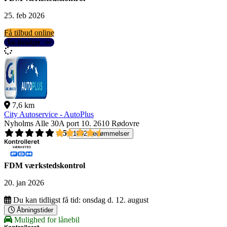
25. feb 2026
Få tilbud online
Se detaljer
7,6 km
City Autoservice - AutoPlus
Nyholms Alle 30A port 10.
2610 Rødovre
4,5
1092 bedømmelser
FDM værkstedskontrol
20. jan 2026
Du kan tidligst få tid:
onsdag d. 12. august
Åbningstider
Mulighed for lånebil