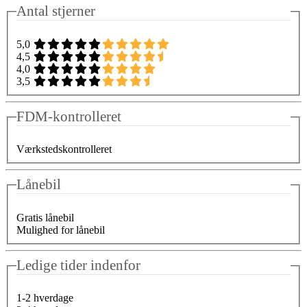
Antal stjerner
5,0
4,5
4,0
3,5
FDM-kontrolleret
Værkstedskontrolleret
Lånebil
Gratis lånebil
Mulighed for lånebil
Ledige tider indenfor
1-2 hverdage