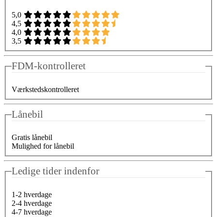
5,0
4,5
4,0
3,5
FDM-kontrolleret
Værkstedskontrolleret
Lånebil
Gratis lånebil
Mulighed for lånebil
Ledige tider indenfor
1-2 hverdage
2-4 hverdage
4-7 hverdage