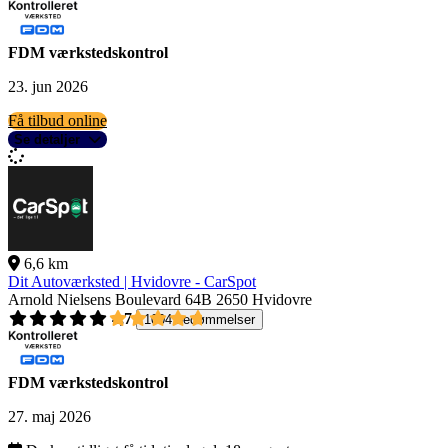
FDM værkstedskontrol
23. jun 2026
Få tilbud online
Se detaljer
6,6 km
Dit Autoværksted | Hvidovre - CarSpot
Arnold Nielsens Boulevard 64B
2650 Hvidovre
4,7
1004 bedømmelser
FDM værkstedskontrol
27. maj 2026