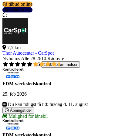
Få tilbud online
Se detaljer
7,5 km
Thor Autocenter - CarSpot
Nyholms Alle 28
2610 Rødovre
4,5
1560 bedømmelser
FDM værkstedskontrol
25. feb 2026
Du kan tidligst få tid:
tirsdag d. 11. august
Åbningstider
Mulighed for lånebil
FDM værkstedskontrol