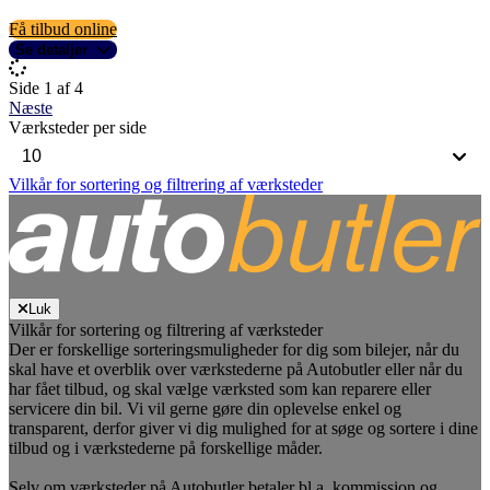
Få tilbud online
Se detaljer
Side 1 af 4
Næste
Værksteder per side
Vilkår for sortering og filtrering af værksteder
Luk
Vilkår for sortering og filtrering af værksteder
Der er forskellige sorteringsmuligheder for dig som bilejer, når du
skal have et overblik over værkstederne på Autobutler eller når du
har fået tilbud, og skal vælge værksted som kan reparere eller
servicere din bil. Vi vil gerne gøre din oplevelse enkel og
transparent, derfor giver vi dig mulighed for at søge og sortere i dine
tilbud og i værkstederne på forskellige måder.
Selv om værksteder på Autobutler betaler bl.a. kommission og