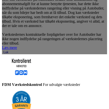
abonnementsafgift for at kunne benytte tjenesten, har dette ikke
indflydelse på værkstedernes rangering eller visning på Autobutler,
når du som bilejer har bedt om at få tilbud. Dog kan værksteder
tilkøbe eksponering, som fremhæver det enkelte værksted og dets
tilbud. Hvis et værksted har tilkøbt eksponering, angiver vi altid, at
der er tale om en annonce.
Værkstedernes kontraktuelle forpligtelser over for Autobutler har
ikke nogen indflydelse på rangeringen af værkstedernes placering
eller tilbud.
Læs mere
Luk
FDM Værkstedskontrol
For udvalgte værksteder