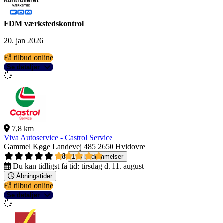
FDM værkstedskontrol
20. jan 2026
Få tilbud online
Se detaljer
7,8 km
Viva Autoservice - Castrol Service
Gammel Køge Landevej 485
2650 Hvidovre
4,8
190 bedømmelser
Du kan tidligst få tid:
tirsdag d. 11. august
Åbningstider
Få tilbud online
Se detaljer