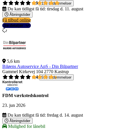
4,9
134 bedømmelser
Du kan tidligst få tid:
tirsdag d. 11. august
Åbningstider
Få tilbud online
Se detaljer
5,6 km
Biløens Autoservice ApS - Din Bilpartner
Gammel Kirkevej 104
2770 Kastrup
4,4
516 bedømmelser
FDM værkstedskontrol
23. jun 2026
Du kan tidligst få tid:
fredag d. 14. august
Åbningstider
Mulighed for lånebil