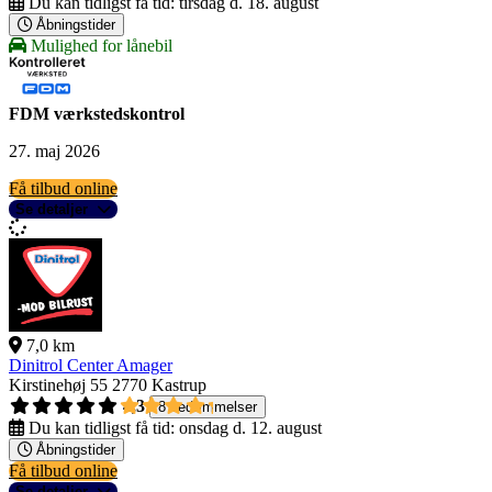
Du kan tidligst få tid:
tirsdag d. 18. august
Åbningstider
Mulighed for lånebil
FDM værkstedskontrol
27. maj 2026
Få tilbud online
Se detaljer
7,0 km
Dinitrol Center Amager
Kirstinehøj 55
2770 Kastrup
4,3
8 bedømmelser
Du kan tidligst få tid:
onsdag d. 12. august
Åbningstider
Få tilbud online
Se detaljer