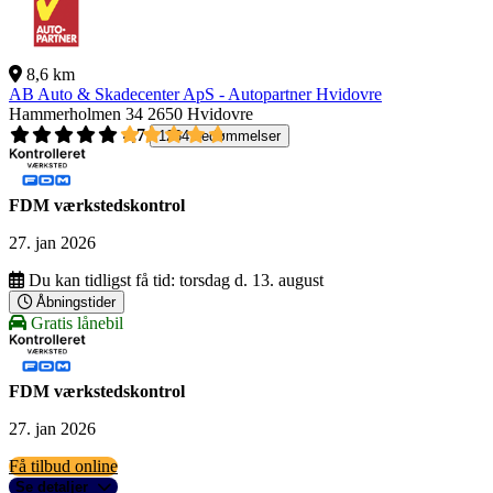
8,6 km
AB Auto & Skadecenter ApS - Autopartner Hvidovre
Hammerholmen 34
2650 Hvidovre
4,7
1264 bedømmelser
FDM værkstedskontrol
27. jan 2026
Du kan tidligst få tid:
torsdag d. 13. august
Åbningstider
Gratis lånebil
FDM værkstedskontrol
27. jan 2026
Få tilbud online
Se detaljer