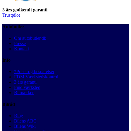
3 års godkendt garanti
Trustpilot
Autobutler
Om autobutler.dk
Presse
Kontakt
Info
*Priser og besparelser
FDM Værkstedskontrol
3 års garanti
Find værksted
Bilmærker
Bilråd
Blog
Bilens ABC
Bilens Wiki