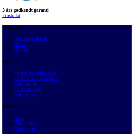
3 års godkendt garanti
Trustpilot
Autobutler
Om autobutler.dk
Presse
Kontakt
Info
*Priser og besparelser
FDM Værkstedskontrol
3 års garanti
Find værksted
Bilmærker
Bilråd
Blog
Bilens ABC
Bilens Wiki