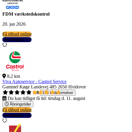
FDM værkstedskontrol
20. jan 2026
Få tilbud online
Se detaljer
8,2 km
Viva Autoservice - Castrol Service
Gammel Køge Landevej 485
2650 Hvidovre
4,8
190 bedømmelser
Du kan tidligst få tid:
tirsdag d. 11. august
Åbningstider
Få tilbud online
Se detaljer