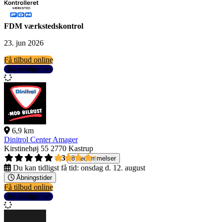
FDM værkstedskontrol
23. jun 2026
Få tilbud online
Se detaljer
6,9 km
Dinitrol Center Amager
Kirstinehøj 55
2770 Kastrup
4,3
8 bedømmelser
Du kan tidligst få tid:
onsdag d. 12. august
Åbningstider
Få tilbud online
Se detaljer