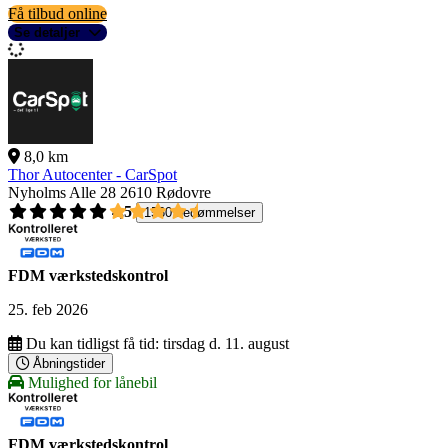
Få tilbud online
Se detaljer
8,0 km
Thor Autocenter - CarSpot
Nyholms Alle 28
2610 Rødovre
4,5
1560 bedømmelser
FDM værkstedskontrol
25. feb 2026
Du kan tidligst få tid:
tirsdag d. 11. august
Åbningstider
Mulighed for lånebil
FDM værkstedskontrol