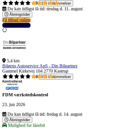
4,9
134 bedømmelser
Du kan tidligst få tid:
tirsdag d. 11. august
Åbningstider
Få tilbud online
Se detaljer
5,4 km
Biløens Autoservice ApS - Din Bilpartner
Gammel Kirkevej 104
2770 Kastrup
4,4
516 bedømmelser
FDM værkstedskontrol
23. jun 2026
Du kan tidligst få tid:
fredag d. 14. august
Åbningstider
Mulighed for lånebil