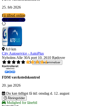
25. feb 2026
Få tilbud online
Se detaljer
8,0 km
City Autoservice - AutoPlus
Nyholms Alle 30A port 10.
2610 Rødovre
4,5
1092 bedømmelser
FDM værkstedskontrol
20. jan 2026
Du kan tidligst få tid:
onsdag d. 12. august
Åbningstider
Mulighed for lånebil