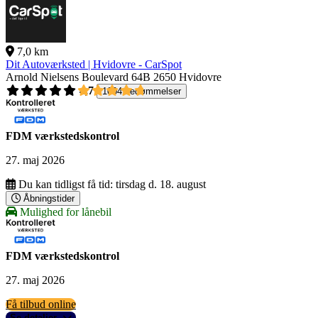
7,0 km
Dit Autoværksted | Hvidovre - CarSpot
Arnold Nielsens Boulevard 64B
2650 Hvidovre
4,7
1004 bedømmelser
FDM værkstedskontrol
27. maj 2026
Du kan tidligst få tid:
tirsdag d. 18. august
Åbningstider
Mulighed for lånebil
FDM værkstedskontrol
27. maj 2026
Få tilbud online
Se detaljer