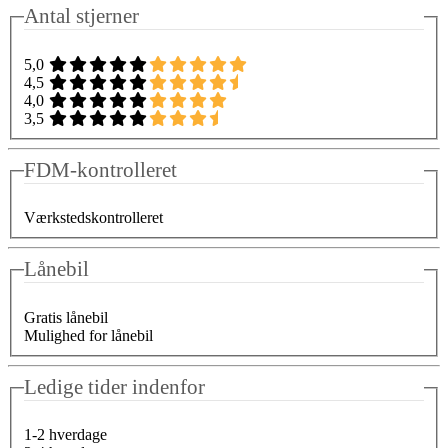
Antal stjerner
5,0
4,5
4,0
3,5
FDM-kontrolleret
Værkstedskontrolleret
Lånebil
Gratis lånebil
Mulighed for lånebil
Ledige tider indenfor
1-2 hverdage