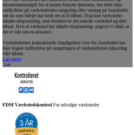
abonnementsafgift for at kunne benytte tjenesten, har dette ikke
indflydelse på værkstedernes rangering eller visning på Autobutler,
når du som bilejer har bedt om at få tilbud. Dog kan værksteder
tilkøbe eksponering, som fremhæver det enkelte værksted og dets
tilbud. Hvis et værksted har tilkøbt eksponering, angiver vi altid, at
der er tale om en annonce.
Værkstedernes kontraktuelle forpligtelser over for Autobutler har
ikke nogen indflydelse på rangeringen af værkstedernes placering
eller tilbud.
Læs mere
Luk
FDM Værkstedskontrol
For udvalgte værksteder