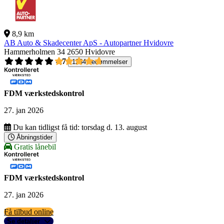
8,9 km
AB Auto & Skadecenter ApS - Autopartner Hvidovre
Hammerholmen 34
2650 Hvidovre
4,7
1264 bedømmelser
FDM værkstedskontrol
27. jan 2026
Du kan tidligst få tid:
torsdag d. 13. august
Åbningstider
Gratis lånebil
FDM værkstedskontrol
27. jan 2026
Få tilbud online
Se detaljer