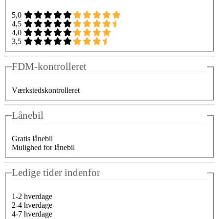
5,0
4,5
4,0
3,5
FDM-kontrolleret
Værkstedskontrolleret
Lånebil
Gratis lånebil
Mulighed for lånebil
Ledige tider indenfor
1-2 hverdage
2-4 hverdage
4-7 hverdage