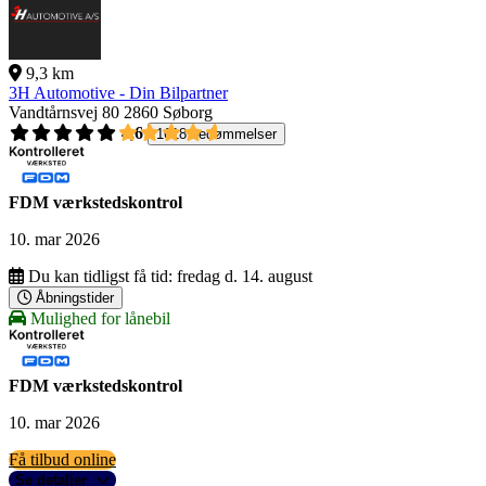
9,3 km
3H Automotive - Din Bilpartner
Vandtårnsvej 80
2860 Søborg
4,6
1618 bedømmelser
FDM værkstedskontrol
10. mar 2026
Du kan tidligst få tid:
fredag d. 14. august
Åbningstider
Mulighed for lånebil
FDM værkstedskontrol
10. mar 2026
Få tilbud online
Se detaljer