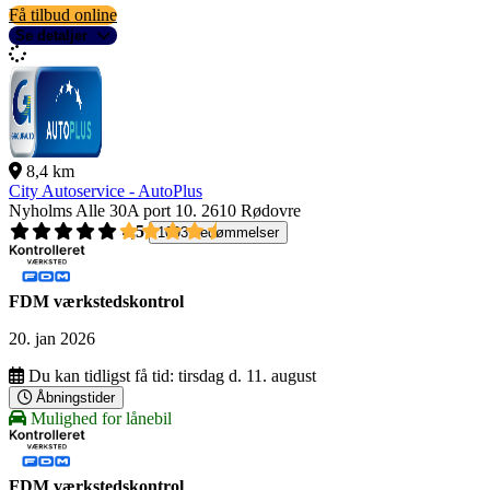
Få tilbud online
Se detaljer
8,4 km
City Autoservice - AutoPlus
Nyholms Alle 30A port 10.
2610 Rødovre
4,5
1093 bedømmelser
FDM værkstedskontrol
20. jan 2026
Du kan tidligst få tid:
tirsdag d. 11. august
Åbningstider
Mulighed for lånebil
FDM værkstedskontrol