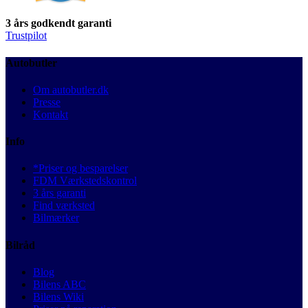
3 års godkendt garanti
Trustpilot
Autobutler
Om autobutler.dk
Presse
Kontakt
Info
*Priser og besparelser
FDM Værkstedskontrol
3 års garanti
Find værksted
Bilmærker
Bilråd
Blog
Bilens ABC
Bilens Wiki