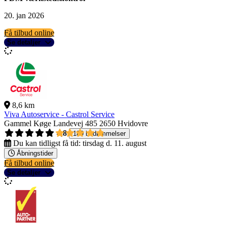
20. jan 2026
Få tilbud online
Se detaljer
8,6 km
Viva Autoservice - Castrol Service
Gammel Køge Landevej 485
2650 Hvidovre
4,8
189 bedømmelser
Du kan tidligst få tid:
tirsdag d. 11. august
Åbningstider
Få tilbud online
Se detaljer