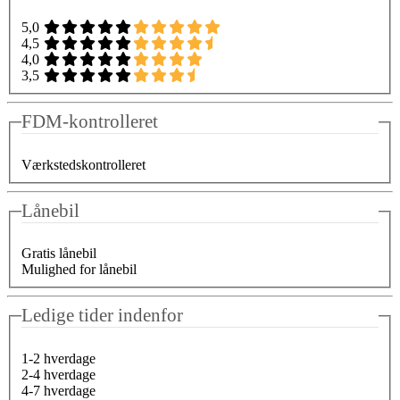
5,0
4,5
4,0
3,5
FDM-kontrolleret
Værkstedskontrolleret
Lånebil
Gratis lånebil
Mulighed for lånebil
Ledige tider indenfor
1-2 hverdage
2-4 hverdage
4-7 hverdage