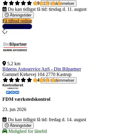
4,9
135 bedømmelser
Du kan tidligst få tid:
tirsdag d. 11. august
Åbningstider
Få tilbud online
Se detaljer
5,2 km
Biløens Autoservice ApS - Din Bilpartner
Gammel Kirkevej 104
2770 Kastrup
4,4
518 bedømmelser
FDM værkstedskontrol
23. jun 2026
Du kan tidligst få tid:
fredag d. 14. august
Åbningstider
Mulighed for lånebil