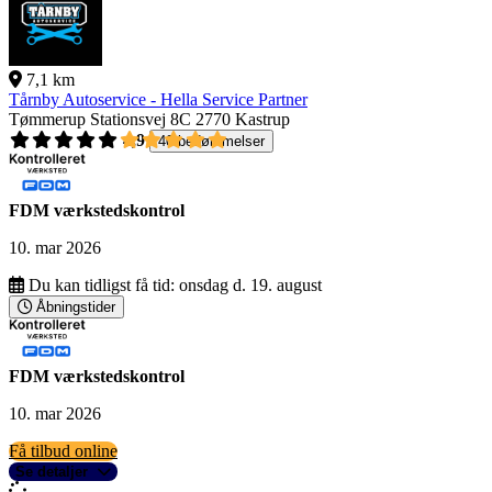
7,1 km
Tårnby Autoservice - Hella Service Partner
Tømmerup Stationsvej 8C
2770 Kastrup
4,9
40 bedømmelser
FDM værkstedskontrol
10. mar 2026
Du kan tidligst få tid:
onsdag d. 19. august
Åbningstider
FDM værkstedskontrol
10. mar 2026
Få tilbud online
Se detaljer