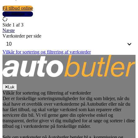
Få tilbud online
Se detaljer
Side 1 af 3
Næste
Værksteder per side
Vilkår for sortering og filtrering af værksteder
Luk
Vilkår for sortering og filtrering af værksteder
Der er forskellige sorteringsmuligheder for dig som bilejer, når du
skal have et overblik over værkstederne på Autobutler eller når du
har fået tilbud, og skal vælge værksted som kan reparere eller
servicere din bil. Vi vil gerne gøre din oplevelse enkel og
transparent, derfor giver vi dig mulighed for at søge og sortere i dine
tilbud og i værkstederne på forskellige måder.
Selv om værksteder på Autobutler betaler bl.a. kommission og