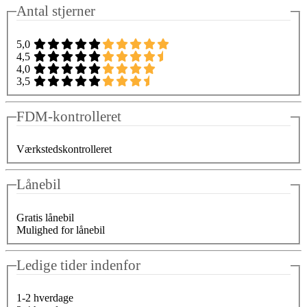
Antal stjerner
5,0
4,5
4,0
3,5
FDM-kontrolleret
Værkstedskontrolleret
Lånebil
Gratis lånebil
Mulighed for lånebil
Ledige tider indenfor
1-2 hverdage