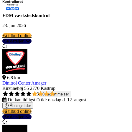
FDM værkstedskontrol
23. jun 2026
Få tilbud online
Se detaljer
6,8 km
Dinitrol Center Amager
Kirstinehøj 55
2770 Kastrup
4,3
8 bedømmelser
Du kan tidligst få tid:
onsdag d. 12. august
Åbningstider
Få tilbud online
Se detaljer