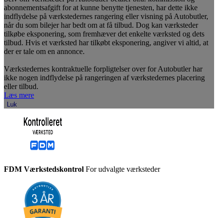
abonnementsafgift for at kunne benytte tjenesten, har dette ikke
indflydelse på værkstedernes rangering eller visning på Autobutler,
når du som bilejer har bedt om at få tilbud. Dog kan værksteder
tilkøbe eksponering, som fremhæver det enkelte værksted og dets
tilbud. Hvis et værksted har tilkøbt eksponering, angiver vi altid, at
der er tale om en annonce.
Værkstedernes kontraktuelle forpligtelser over for Autobutler har
ikke nogen indflydelse på rangeringen af værkstedernes placering
eller tilbud.
Læs mere
Luk
FDM Værkstedskontrol
For udvalgte værksteder