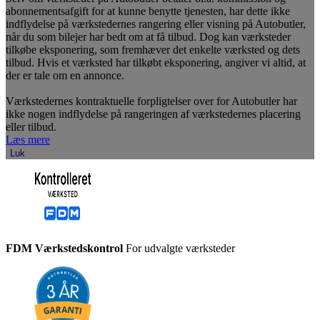
abonnementsafgift for at kunne benytte tjenesten, har dette ikke
indflydelse på værkstedernes rangering eller visning på Autobutler,
når du som bilejer har bedt om at få tilbud. Dog kan værksteder
tilkøbe eksponering, som fremhæver det enkelte værksted og dets
tilbud. Hvis et værksted har tilkøbt eksponering, angiver vi altid, at
der er tale om en annonce.
Værkstedernes kontraktuelle forpligtelser over for Autobutler har
ikke nogen indflydelse på rangeringen af værkstedernes placering
eller tilbud.
Læs mere
Luk
FDM Værkstedskontrol
For udvalgte værksteder