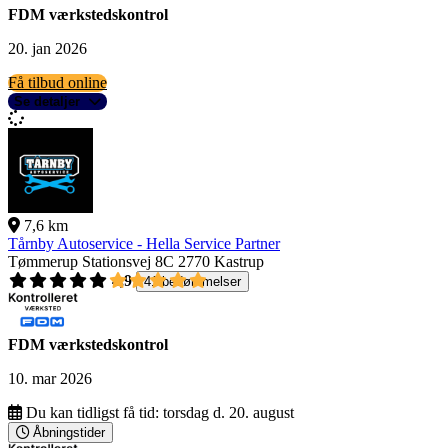
FDM værkstedskontrol
20. jan 2026
Få tilbud online
Se detaljer
7,6 km
Tårnby Autoservice - Hella Service Partner
Tømmerup Stationsvej 8C
2770 Kastrup
4,9
41 bedømmelser
FDM værkstedskontrol
10. mar 2026
Du kan tidligst få tid:
torsdag d. 20. august
Åbningstider