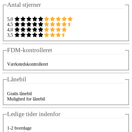
Antal stjerner
5,0
4,5
4,0
3,5
FDM-kontrolleret
Værkstedskontrolleret
Lånebil
Gratis lånebil
Mulighed for lånebil
Ledige tider indenfor
1-2 hverdage