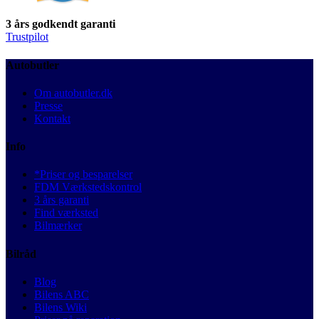
3 års godkendt garanti
Trustpilot
Autobutler
Om autobutler.dk
Presse
Kontakt
Info
*Priser og besparelser
FDM Værkstedskontrol
3 års garanti
Find værksted
Bilmærker
Bilråd
Blog
Bilens ABC
Bilens Wiki