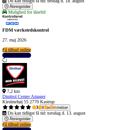
Du kan tidligst få tid:
tirsdag d. 18. august
Åbningstider
Mulighed for lånebil
FDM værkstedskontrol
27. maj 2026
Få tilbud online
Se detaljer
7,2 km
Dinitrol Center Amager
Kirstinehøj 55
2770 Kastrup
4,3
8 bedømmelser
Du kan tidligst få tid:
torsdag d. 13. august
Åbningstider
Få tilbud online
Se detaljer