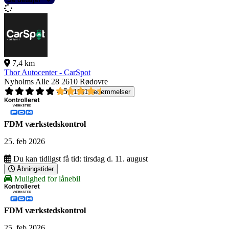
7,4 km
Thor Autocenter - CarSpot
Nyholms Alle 28
2610 Rødovre
4,5
1561 bedømmelser
FDM værkstedskontrol
25. feb 2026
Du kan tidligst få tid:
tirsdag d. 11. august
Åbningstider
Mulighed for lånebil
FDM værkstedskontrol
25. feb 2026