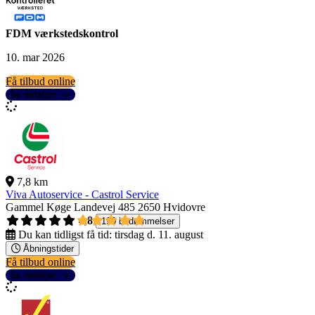
FDM værkstedskontrol
10. mar 2026
Få tilbud online
Se detaljer
7,8 km
Viva Autoservice - Castrol Service
Gammel Køge Landevej 485
2650 Hvidovre
4,8
190 bedømmelser
Du kan tidligst få tid:
tirsdag d. 11. august
Åbningstider
Få tilbud online
Se detaljer