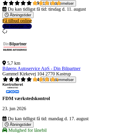
4,9
134 bedømmelser
Du kan tidligst få tid:
tirsdag d. 11. august
Åbningstider
Få tilbud online
Se detaljer
5,7 km
Biløens Autoservice ApS - Din Bilpartner
Gammel Kirkevej 104
2770 Kastrup
4,4
516 bedømmelser
FDM værkstedskontrol
23. jun 2026
Du kan tidligst få tid:
mandag d. 17. august
Åbningstider
Mulighed for lånebil