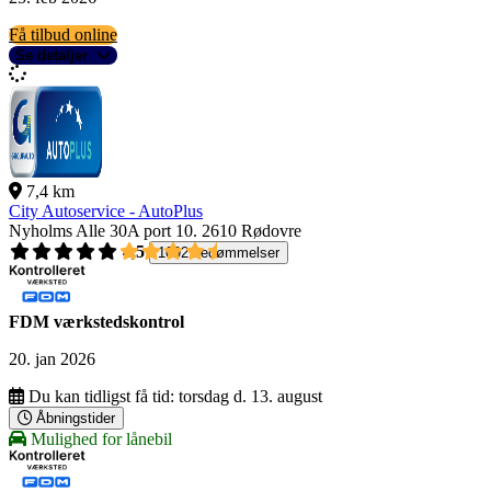
Få tilbud online
Se detaljer
7,4 km
City Autoservice - AutoPlus
Nyholms Alle 30A port 10.
2610 Rødovre
4,5
1092 bedømmelser
FDM værkstedskontrol
20. jan 2026
Du kan tidligst få tid:
torsdag d. 13. august
Åbningstider
Mulighed for lånebil