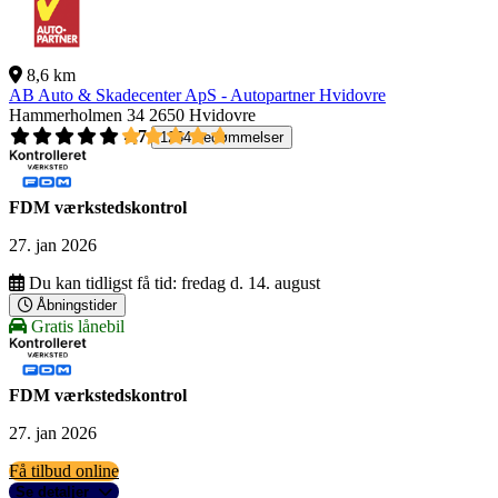
8,6 km
AB Auto & Skadecenter ApS - Autopartner Hvidovre
Hammerholmen 34
2650 Hvidovre
4,7
1264 bedømmelser
FDM værkstedskontrol
27. jan 2026
Du kan tidligst få tid:
fredag d. 14. august
Åbningstider
Gratis lånebil
FDM værkstedskontrol
27. jan 2026
Få tilbud online
Se detaljer