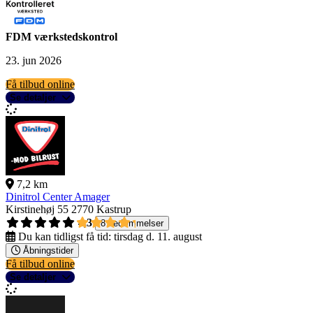
FDM værkstedskontrol
23. jun 2026
Få tilbud online
Se detaljer
7,2 km
Dinitrol Center Amager
Kirstinehøj 55
2770 Kastrup
4,3
8 bedømmelser
Du kan tidligst få tid:
tirsdag d. 11. august
Åbningstider
Få tilbud online
Se detaljer