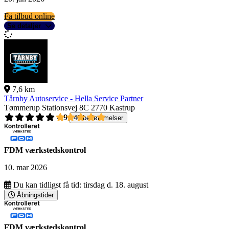
Få tilbud online
Se detaljer
7,6 km
Tårnby Autoservice - Hella Service Partner
Tømmerup Stationsvej 8C
2770 Kastrup
4,9
40 bedømmelser
FDM værkstedskontrol
10. mar 2026
Du kan tidligst få tid:
tirsdag d. 18. august
Åbningstider
FDM værkstedskontrol