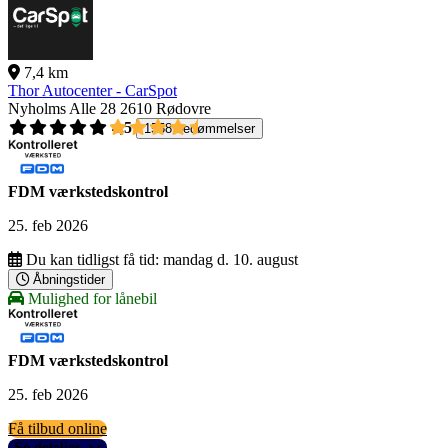
7,4 km
Thor Autocenter - CarSpot
Nyholms Alle 28
2610 Rødovre
4,5
1558 bedømmelser
FDM værkstedskontrol
25. feb 2026
Du kan tidligst få tid:
mandag d. 10. august
Åbningstider
Mulighed for lånebil
FDM værkstedskontrol
25. feb 2026
Få tilbud online
Se detaljer