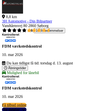
8,8 km
3H Automotive - Din Bilpartner
Vandtårnsvej 80
2860 Søborg
4,6
1618 bedømmelser
FDM værkstedskontrol
10. mar 2026
Du kan tidligst få tid:
torsdag d. 13. august
Åbningstider
Mulighed for lånebil
FDM værkstedskontrol
10. mar 2026
Få tilbud online
Se detaljer