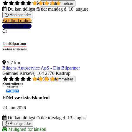
4,9
135 bedømmelser
Du kan tidligst få tid:
mandag d. 10. august
Åbningstider
Få tilbud online
Se detaljer
5,7 km
Biløens Autoservice ApS - Din Bilpartner
Gammel Kirkevej 104
2770 Kastrup
4,4
518 bedømmelser
FDM værkstedskontrol
23. jun 2026
Du kan tidligst få tid:
torsdag d. 13. august
Åbningstider
Mulighed for lånebil