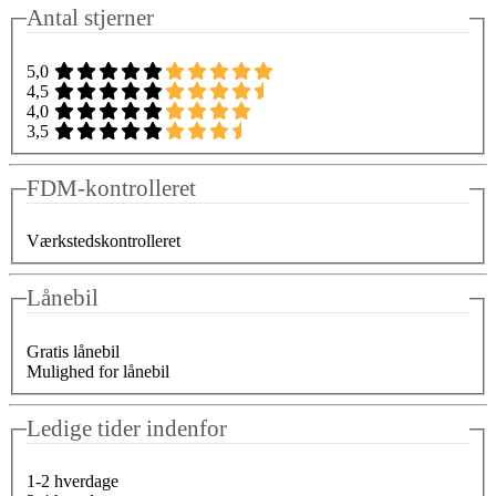
Antal stjerner
5,0
4,5
4,0
3,5
FDM-kontrolleret
Værkstedskontrolleret
Lånebil
Gratis lånebil
Mulighed for lånebil
Ledige tider indenfor
1-2 hverdage