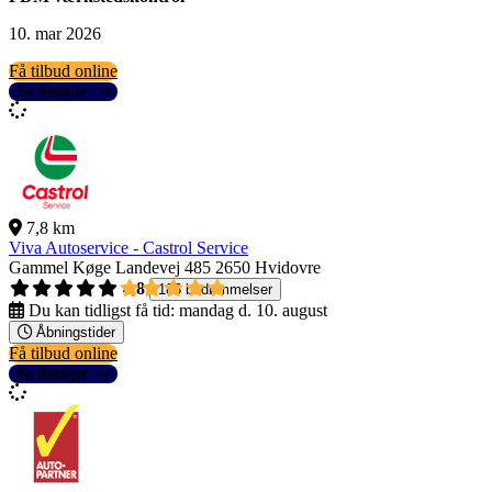
10. mar 2026
Få tilbud online
Se detaljer
7,8 km
Viva Autoservice - Castrol Service
Gammel Køge Landevej 485
2650 Hvidovre
4,8
185 bedømmelser
Du kan tidligst få tid:
mandag d. 10. august
Åbningstider
Få tilbud online
Se detaljer