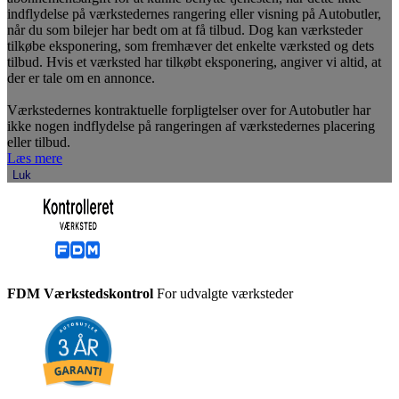
indflydelse på værkstedernes rangering eller visning på Autobutler,
når du som bilejer har bedt om at få tilbud. Dog kan værksteder
tilkøbe eksponering, som fremhæver det enkelte værksted og dets
tilbud. Hvis et værksted har tilkøbt eksponering, angiver vi altid, at
der er tale om en annonce.
Værkstedernes kontraktuelle forpligtelser over for Autobutler har
ikke nogen indflydelse på rangeringen af værkstedernes placering
eller tilbud.
Læs mere
Luk
FDM Værkstedskontrol
For udvalgte værksteder