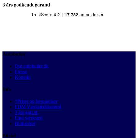
3 års godkendt garanti
Autobutler
Om autobutler.dk
Presse
Kontakt
Info
*Priser og besparelser
FDM Værkstedskontrol
3 års garanti
Find værksted
Bilmærker
Bilråd