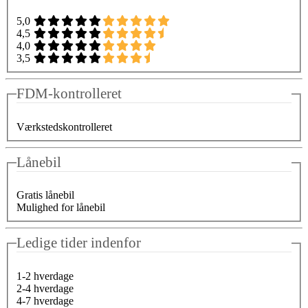
5,0
4,5
4,0
3,5
FDM-kontrolleret
Værkstedskontrolleret
Lånebil
Gratis lånebil
Mulighed for lånebil
Ledige tider indenfor
1-2 hverdage
2-4 hverdage
4-7 hverdage