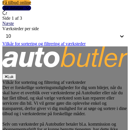
Få tilbud online
Se detaljer
Side 1 af 3
Næste
Værksteder per side
Vilkår for sortering og filtrering af værksteder
Luk
Vilkår for sortering og filtrering af værksteder
Der er forskellige sorteringsmuligheder for dig som bilejer, når du
skal have et overblik over værkstederne på Autobutler eller når du
har fået tilbud, og skal vælge værksted som kan reparere eller
servicere din bil. Vi vil gerne gøre din oplevelse enkel og
transparent, derfor giver vi dig mulighed for at søge og sortere i dine
tilbud og i værkstederne på forskellige måder.
Selv om værksteder på Autobutler betaler bl.a. kommission og
abonnementsafgift for at kunne benytte tjenesten, har dette ikke