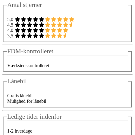
Antal stjerner
5,0
4,5
4,0
3,5
FDM-kontrolleret
Værkstedskontrolleret
Lånebil
Gratis lånebil
Mulighed for lånebil
Ledige tider indenfor
1-2 hverdage