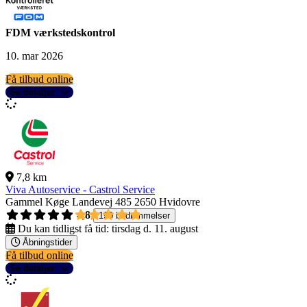
FDM værkstedskontrol
10. mar 2026
Få tilbud online
Se detaljer
7,8 km
Viva Autoservice - Castrol Service
Gammel Køge Landevej 485
2650 Hvidovre
4,8
190 bedømmelser
Du kan tidligst få tid:
tirsdag d. 11. august
Åbningstider
Få tilbud online
Se detaljer