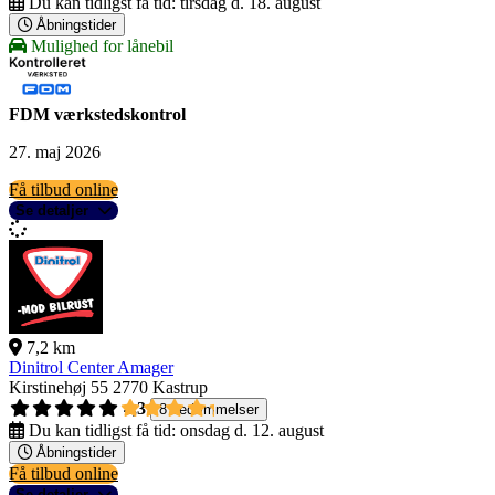
Du kan tidligst få tid:
tirsdag d. 18. august
Åbningstider
Mulighed for lånebil
FDM værkstedskontrol
27. maj 2026
Få tilbud online
Se detaljer
7,2 km
Dinitrol Center Amager
Kirstinehøj 55
2770 Kastrup
4,3
8 bedømmelser
Du kan tidligst få tid:
onsdag d. 12. august
Åbningstider
Få tilbud online
Se detaljer