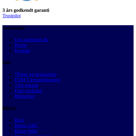
3 års godkendt garanti
Trustpilot
Autobutler
Om autobutler.dk
Presse
Kontakt
Info
*Priser og besparelser
FDM Værkstedskontrol
3 års garanti
Find værksted
Bilmærker
Bilråd
Blog
Bilens ABC
Bilens Wiki