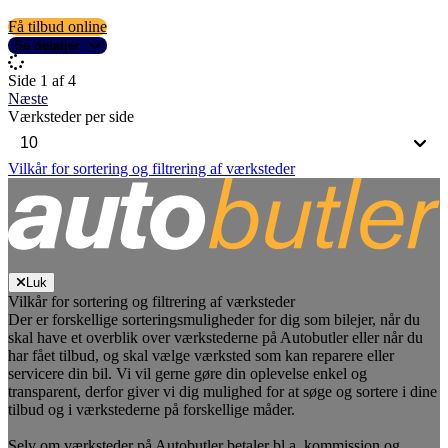
Få tilbud online
Se detaljer
Side 1 af 4
Næste
Værksteder per side
Vilkår for sortering og filtrering af værksteder
Luk
Vilkår for sortering og filtrering af værksteder
Der er forskellige sorteringsmuligheder for dig som bilejer, når du
skal have et overblik over værkstederne på Autobutler eller når du
har fået tilbud, og skal vælge værksted som kan reparere eller
servicere din bil. Vi vil gerne gøre din oplevelse enkel og
transparent, derfor giver vi dig mulighed for at søge og sortere i dine
tilbud og i værkstederne på forskellige måder.
Selv om værksteder på Autobutler betaler bl.a. kommission og