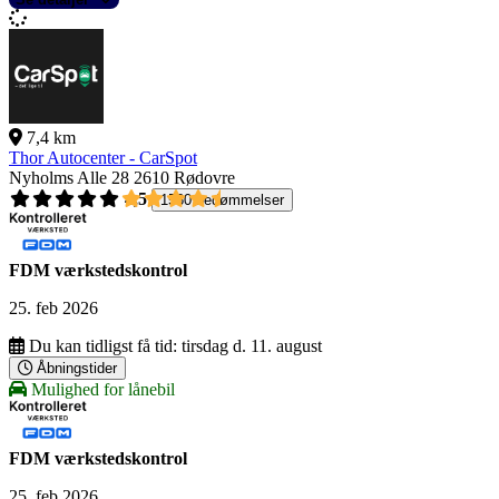
7,4 km
Thor Autocenter - CarSpot
Nyholms Alle 28
2610 Rødovre
4,5
1560 bedømmelser
FDM værkstedskontrol
25. feb 2026
Du kan tidligst få tid:
tirsdag d. 11. august
Åbningstider
Mulighed for lånebil
FDM værkstedskontrol
25. feb 2026