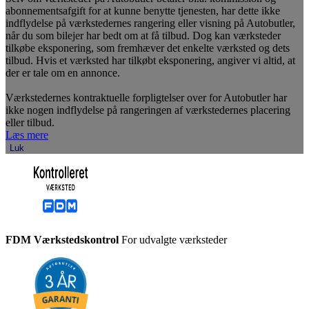
abonnementsafgift for at kunne benytte tjenesten, har dette ikke
indflydelse på værkstedernes rangering eller visning på Autobutler,
når du som bilejer har bedt om at få tilbud. Dog kan værksteder
tilkøbe eksponering, som fremhæver det enkelte værksted og dets
tilbud. Hvis et værksted har tilkøbt eksponering, angiver vi altid, at
der er tale om en annonce.
Værkstedernes kontraktuelle forpligtelser over for Autobutler har
ikke nogen indflydelse på rangeringen af værkstedernes placering
eller tilbud.
Læs mere
Luk
FDM Værkstedskontrol
For udvalgte værksteder