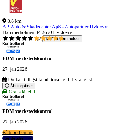
8,6 km
AB Auto & Skadecenter ApS - Autopartner Hvidovre
Hammerholmen 34
2650 Hvidovre
4,7
1264 bedømmelser
FDM værkstedskontrol
27. jan 2026
Du kan tidligst få tid:
torsdag d. 13. august
Åbningstider
Gratis lånebil
FDM værkstedskontrol
27. jan 2026
Få tilbud online
Se detaljer