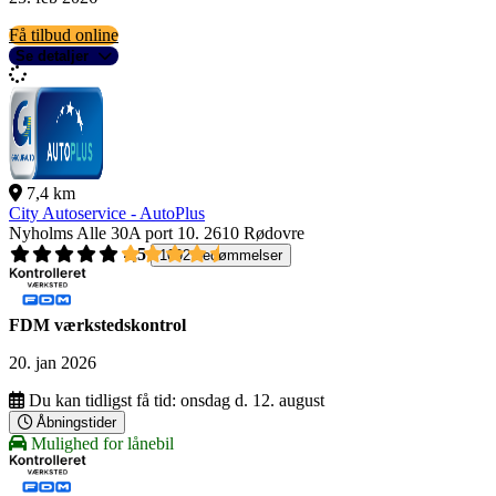
Få tilbud online
Se detaljer
7,4 km
City Autoservice - AutoPlus
Nyholms Alle 30A port 10.
2610 Rødovre
4,5
1092 bedømmelser
FDM værkstedskontrol
20. jan 2026
Du kan tidligst få tid:
onsdag d. 12. august
Åbningstider
Mulighed for lånebil