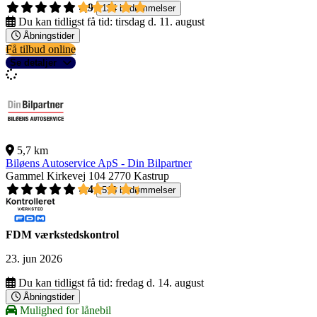
4,9
134 bedømmelser
Du kan tidligst få tid:
tirsdag d. 11. august
Åbningstider
Få tilbud online
Se detaljer
5,7 km
Biløens Autoservice ApS - Din Bilpartner
Gammel Kirkevej 104
2770 Kastrup
4,4
516 bedømmelser
FDM værkstedskontrol
23. jun 2026
Du kan tidligst få tid:
fredag d. 14. august
Åbningstider
Mulighed for lånebil