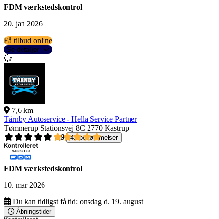
FDM værkstedskontrol
20. jan 2026
Få tilbud online
Se detaljer
7,6 km
Tårnby Autoservice - Hella Service Partner
Tømmerup Stationsvej 8C
2770 Kastrup
4,9
41 bedømmelser
FDM værkstedskontrol
10. mar 2026
Du kan tidligst få tid:
onsdag d. 19. august
Åbningstider