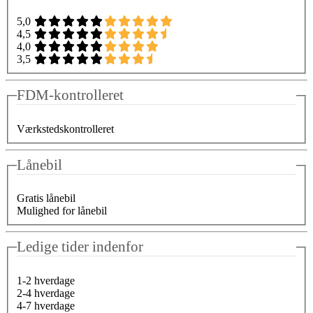
5,0
4,5
4,0
3,5
FDM-kontrolleret
Værkstedskontrolleret
Lånebil
Gratis lånebil
Mulighed for lånebil
Ledige tider indenfor
1-2 hverdage
2-4 hverdage
4-7 hverdage