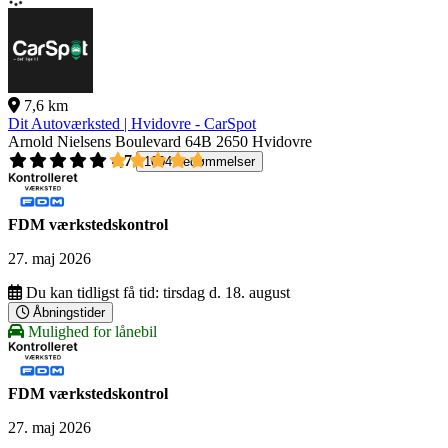
7,6 km
Dit Autoværksted | Hvidovre - CarSpot
Arnold Nielsens Boulevard 64B
2650 Hvidovre
4,7
1004 bedømmelser
FDM værkstedskontrol
27. maj 2026
Du kan tidligst få tid:
tirsdag d. 18. august
Åbningstider
Mulighed for lånebil
FDM værkstedskontrol
27. maj 2026