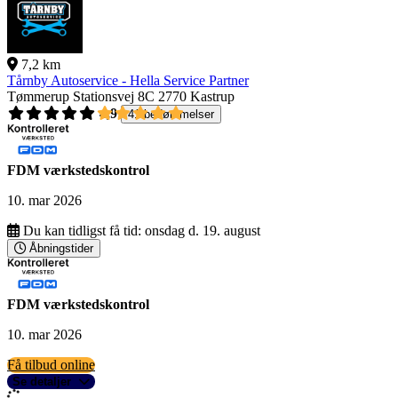
7,2 km
Tårnby Autoservice - Hella Service Partner
Tømmerup Stationsvej 8C
2770 Kastrup
4,9
41 bedømmelser
FDM værkstedskontrol
10. mar 2026
Du kan tidligst få tid:
onsdag d. 19. august
Åbningstider
FDM værkstedskontrol
10. mar 2026
Få tilbud online
Se detaljer