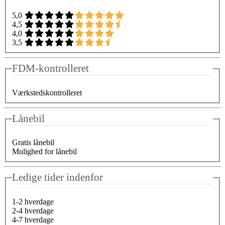
5,0
4,5
4,0
3,5
FDM-kontrolleret
Værkstedskontrolleret
Lånebil
Gratis lånebil
Mulighed for lånebil
Ledige tider indenfor
1-2 hverdage
2-4 hverdage
4-7 hverdage