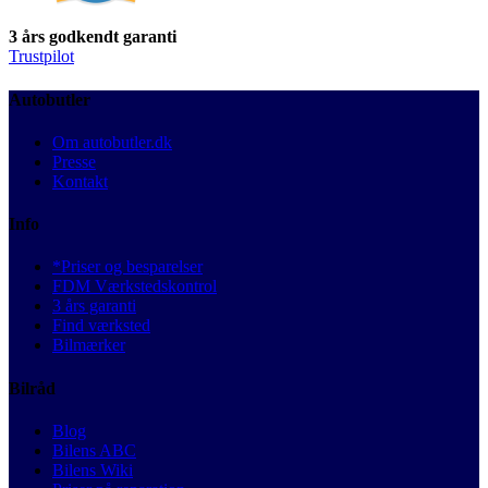
3 års godkendt garanti
Trustpilot
Autobutler
Om autobutler.dk
Presse
Kontakt
Info
*Priser og besparelser
FDM Værkstedskontrol
3 års garanti
Find værksted
Bilmærker
Bilråd
Blog
Bilens ABC
Bilens Wiki