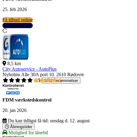
25. feb 2026
Få tilbud online
Se detaljer
8,5 km
City Autoservice - AutoPlus
Nyholms Alle 30A port 10.
2610 Rødovre
4,5
1092 bedømmelser
FDM værkstedskontrol
20. jan 2026
Du kan tidligst få tid:
onsdag d. 12. august
Åbningstider
Mulighed for lånebil