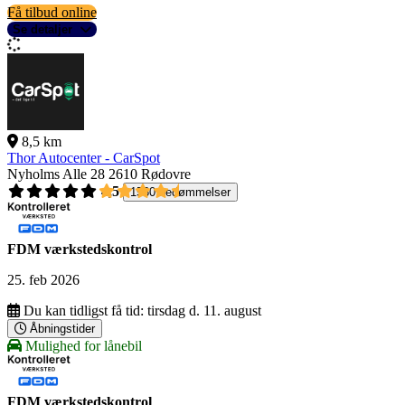
Få tilbud online
Se detaljer
8,5 km
Thor Autocenter - CarSpot
Nyholms Alle 28
2610 Rødovre
4,5
1560 bedømmelser
FDM værkstedskontrol
25. feb 2026
Du kan tidligst få tid:
tirsdag d. 11. august
Åbningstider
Mulighed for lånebil
FDM værkstedskontrol