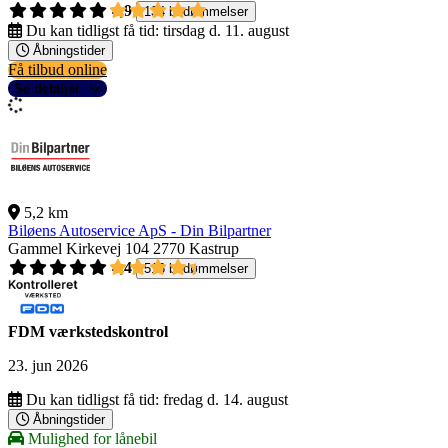
4,9
134 bedømmelser
Du kan tidligst få tid:
tirsdag d. 11. august
Åbningstider
Få tilbud online
Se detaljer
5,2 km
Biløens Autoservice ApS - Din Bilpartner
Gammel Kirkevej 104
2770 Kastrup
4,4
516 bedømmelser
FDM værkstedskontrol
23. jun 2026
Du kan tidligst få tid:
fredag d. 14. august
Åbningstider
Mulighed for lånebil