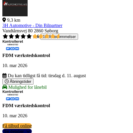
9,3 km
3H Automotive - Din Bilpartner
Vandtårnsvej 80
2860 Søborg
4,6
1618 bedømmelser
FDM værkstedskontrol
10. mar 2026
Du kan tidligst få tid:
tirsdag d. 11. august
Åbningstider
Mulighed for lånebil
FDM værkstedskontrol
10. mar 2026
Få tilbud online
Se detaljer