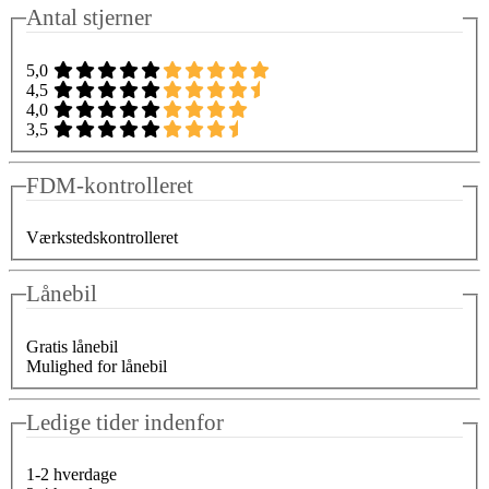
Antal stjerner
5,0
4,5
4,0
3,5
FDM-kontrolleret
Værkstedskontrolleret
Lånebil
Gratis lånebil
Mulighed for lånebil
Ledige tider indenfor
1-2 hverdage