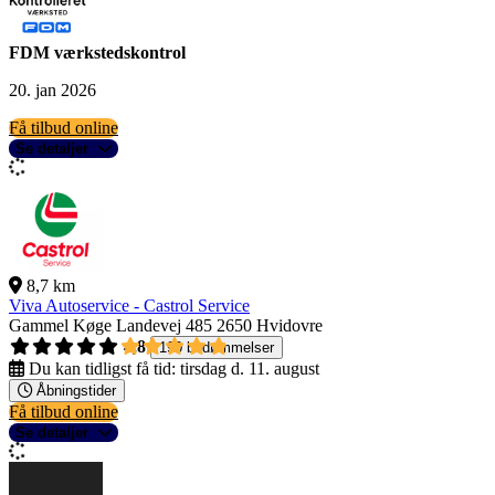
FDM værkstedskontrol
20. jan 2026
Få tilbud online
Se detaljer
8,7 km
Viva Autoservice - Castrol Service
Gammel Køge Landevej 485
2650 Hvidovre
4,8
190 bedømmelser
Du kan tidligst få tid:
tirsdag d. 11. august
Åbningstider
Få tilbud online
Se detaljer