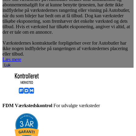
abonnementsafgift for at kunne benytte tjenesten, har dette ikke
indflydelse på værkstedernes rangering eller visning på Autobutler,
når du som bilejer har bedt om at få tilbud. Dog kan værksteder
tilkøbe eksponering, som fremhæver det enkelte værksted og dets
tilbud. Hvis et værksted har tilkøbt eksponering, angiver vi altid, at
der er tale om en annonce.
Værkstedernes kontraktuelle forpligtelser over for Autobutler har
ikke nogen indflydelse på rangeringen af værkstedernes placering
eller tilbud.
Læs mere
Luk
FDM Værkstedskontrol
For udvalgte værksteder