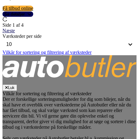
Få tilbud online
Se detaljer
Side 1 af 4
Næste
Værksteder per side
Vilkår for sortering og filtrering af værksteder
Luk
Vilkår for sortering og filtrering af værksteder
Der er forskellige sorteringsmuligheder for dig som bilejer, når du
skal have et overblik over værkstederne på Autobutler eller når du
har fået tilbud, og skal vælge værksted som kan reparere eller
servicere din bil. Vi vil gerne gøre din oplevelse enkel og
transparent, derfor giver vi dig mulighed for at søge og sortere i dine
tilbud og i værkstederne på forskellige måder.
Selv om værksteder på Autobutler betaler bl.a. kommission og