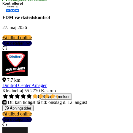
FDM værkstedskontrol
27. maj 2026
Få tilbud online
Se detaljer
7,7 km
Dinitrol Center Amager
Kirstinehøj 55
2770 Kastrup
4,3
8 bedømmelser
Du kan tidligst få tid:
onsdag d. 12. august
Åbningstider
Få tilbud online
Se detaljer