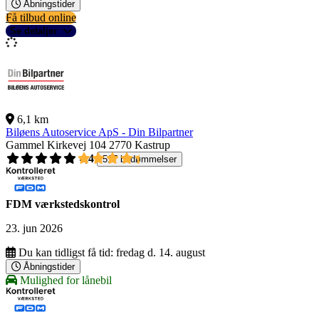
Åbningstider
Få tilbud online
Se detaljer
6,1 km
Biløens Autoservice ApS - Din Bilpartner
Gammel Kirkevej 104
2770 Kastrup
4,4
517 bedømmelser
FDM værkstedskontrol
23. jun 2026
Du kan tidligst få tid:
fredag d. 14. august
Åbningstider
Mulighed for lånebil