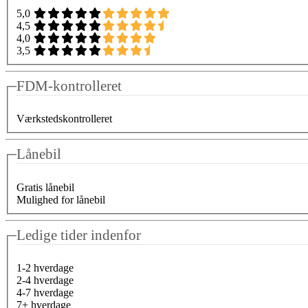
5,0
4,5
4,0
3,5
FDM-kontrolleret
Værkstedskontrolleret
Lånebil
Gratis lånebil
Mulighed for lånebil
Ledige tider indenfor
1-2 hverdage
2-4 hverdage
4-7 hverdage
7+ hverdage