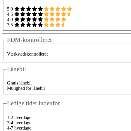
5,0
4,5
4,0
3,5
FDM-kontrolleret
Værkstedskontrolleret
Lånebil
Gratis lånebil
Mulighed for lånebil
Ledige tider indenfor
1-2 hverdage
2-4 hverdage
4-7 hverdage