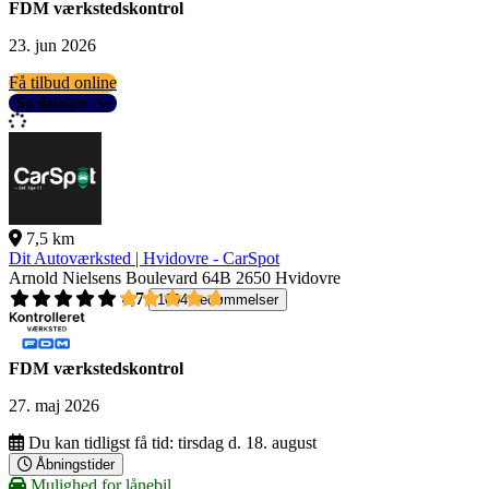
FDM værkstedskontrol
23. jun 2026
Få tilbud online
Se detaljer
7,5 km
Dit Autoværksted | Hvidovre - CarSpot
Arnold Nielsens Boulevard 64B
2650 Hvidovre
4,7
1004 bedømmelser
FDM værkstedskontrol
27. maj 2026
Du kan tidligst få tid:
tirsdag d. 18. august
Åbningstider
Mulighed for lånebil