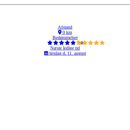
Afstand
0 km
Bedømmelser
5,0
Næste ledige tid
tirsdag d. 11. august