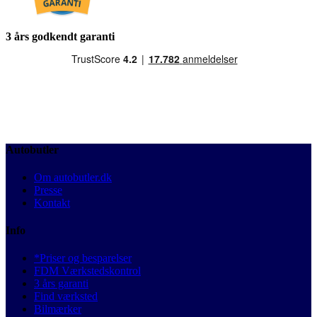
3 års godkendt garanti
Autobutler
Om autobutler.dk
Presse
Kontakt
Info
*Priser og besparelser
FDM Værkstedskontrol
3 års garanti
Find værksted
Bilmærker