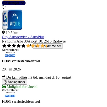
Se detaljer
10,5 km
City Autoservice - AutoPlus
Nyholms Alle 30A port 10.
2610 Rødovre
4,5
1092 bedømmelser
FDM værkstedskontrol
20. jan 2026
Du kan tidligst få tid:
mandag d. 10. august
Åbningstider
Mulighed for lånebil
FDM værkstedskontrol