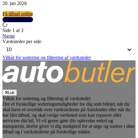
20. jan 2026
Få tilbud online
Se detaljer
Side 1 af 3
Næste
Værksteder per side
Vilkår for sortering og filtrering af værksteder
Luk
Vilkår for sortering og filtrering af værksteder
Der er forskellige sorteringsmuligheder for dig som bilejer, når du
skal have et overblik over værkstederne på Autobutler eller når du
har fået tilbud, og skal vælge værksted som kan reparere eller
servicere din bil. Vi vil gerne gøre din oplevelse enkel og
transparent, derfor giver vi dig mulighed for at søge og sortere i dine
tilbud og i værkstederne på forskellige måder.