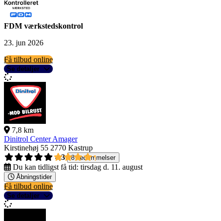
FDM værkstedskontrol
23. jun 2026
Få tilbud online
Se detaljer
7,8 km
Dinitrol Center Amager
Kirstinehøj 55
2770 Kastrup
4,3
8 bedømmelser
Du kan tidligst få tid:
tirsdag d. 11. august
Åbningstider
Få tilbud online
Se detaljer