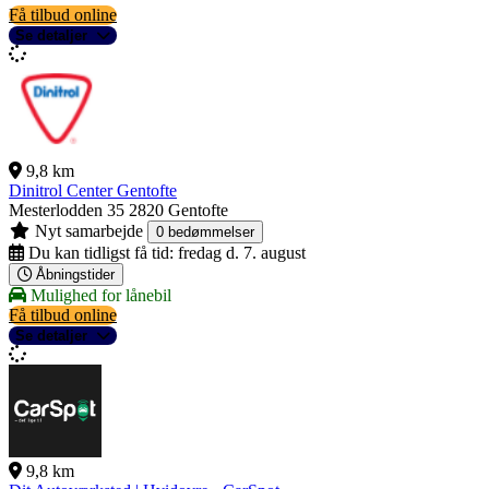
Få tilbud online
Se detaljer
9,8 km
Dinitrol Center Gentofte
Mesterlodden 35
2820 Gentofte
Nyt samarbejde
0 bedømmelser
Du kan tidligst få tid:
fredag d. 7. august
Åbningstider
Mulighed for lånebil
Få tilbud online
Se detaljer
9,8 km