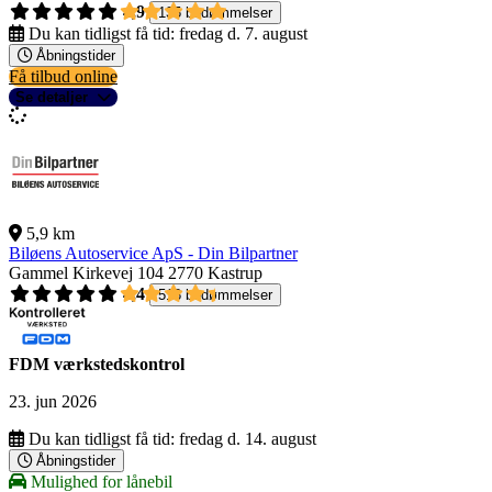
4,9
135 bedømmelser
Du kan tidligst få tid:
fredag d. 7. august
Åbningstider
Få tilbud online
Se detaljer
5,9 km
Biløens Autoservice ApS - Din Bilpartner
Gammel Kirkevej 104
2770 Kastrup
4,4
518 bedømmelser
FDM værkstedskontrol
23. jun 2026
Du kan tidligst få tid:
fredag d. 14. august
Åbningstider
Mulighed for lånebil