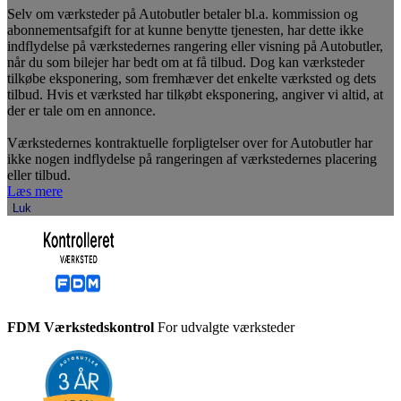
Selv om værksteder på Autobutler betaler bl.a. kommission og
abonnementsafgift for at kunne benytte tjenesten, har dette ikke
indflydelse på værkstedernes rangering eller visning på Autobutler,
når du som bilejer har bedt om at få tilbud. Dog kan værksteder
tilkøbe eksponering, som fremhæver det enkelte værksted og dets
tilbud. Hvis et værksted har tilkøbt eksponering, angiver vi altid, at
der er tale om en annonce.
Værkstedernes kontraktuelle forpligtelser over for Autobutler har
ikke nogen indflydelse på rangeringen af værkstedernes placering
eller tilbud.
Læs mere
Luk
FDM Værkstedskontrol
For udvalgte værksteder