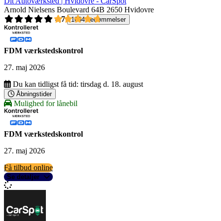
Dit Autoværksted | Hvidovre - CarSpot
Arnold Nielsens Boulevard 64B
2650 Hvidovre
4,7
1004 bedømmelser
FDM værkstedskontrol
27. maj 2026
Du kan tidligst få tid:
tirsdag d. 18. august
Åbningstider
Mulighed for lånebil
FDM værkstedskontrol
27. maj 2026
Få tilbud online
Se detaljer