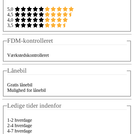
5,0
4,5
4,0
3,5
FDM-kontrolleret
Værkstedskontrolleret
Lånebil
Gratis lånebil
Mulighed for lånebil
Ledige tider indenfor
1-2 hverdage
2-4 hverdage
4-7 hverdage