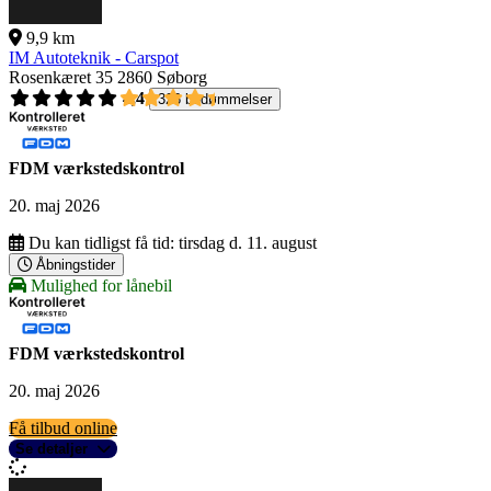
9,9 km
IM Autoteknik - Carspot
Rosenkæret 35
2860 Søborg
4,4
326 bedømmelser
FDM værkstedskontrol
20. maj 2026
Du kan tidligst få tid:
tirsdag d. 11. august
Åbningstider
Mulighed for lånebil
FDM værkstedskontrol
20. maj 2026
Få tilbud online
Se detaljer