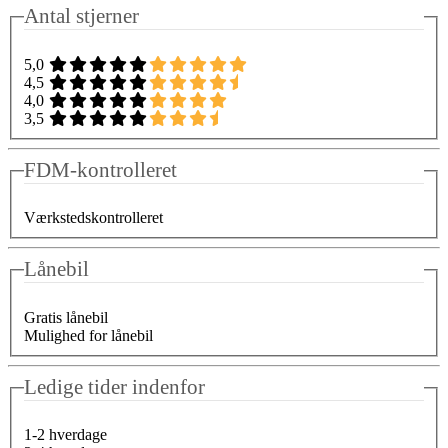
Antal stjerner
5,0
4,5
4,0
3,5
FDM-kontrolleret
Værkstedskontrolleret
Lånebil
Gratis lånebil
Mulighed for lånebil
Ledige tider indenfor
1-2 hverdage