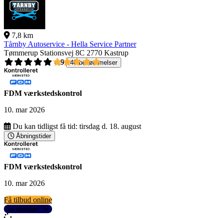
7,8 km
Tårnby Autoservice - Hella Service Partner
Tømmerup Stationsvej 8C
2770 Kastrup
4,9
40 bedømmelser
FDM værkstedskontrol
10. mar 2026
Du kan tidligst få tid:
tirsdag d. 18. august
Åbningstider
FDM værkstedskontrol
10. mar 2026
Få tilbud online
Se detaljer