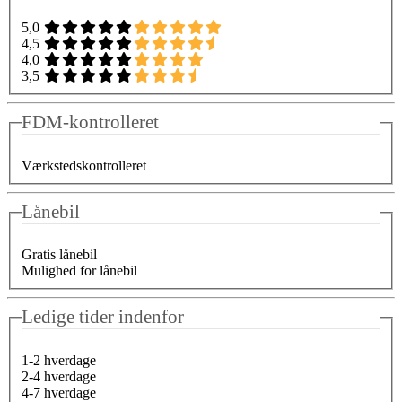
5,0
4,5
4,0
3,5
FDM-kontrolleret
Værkstedskontrolleret
Lånebil
Gratis lånebil
Mulighed for lånebil
Ledige tider indenfor
1-2 hverdage
2-4 hverdage
4-7 hverdage