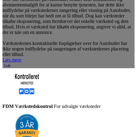
abonnementsafgift for at kunne benytte tjenesten, har dette ikke
indflydelse på værkstedernes rangering eller visning på Autobutler,
når du som bilejer har bedt om at få tilbud. Dog kan værksteder
tilkøbe eksponering, som fremhæver det enkelte værksted og dets
tilbud. Hvis et værksted har tilkøbt eksponering, angiver vi altid, at
der er tale om en annonce.
Værkstedernes kontraktuelle forpligtelser over for Autobutler har
ikke nogen indflydelse på rangeringen af værkstedernes placering
eller tilbud.
Læs mere
Luk
FDM Værkstedskontrol
For udvalgte værksteder