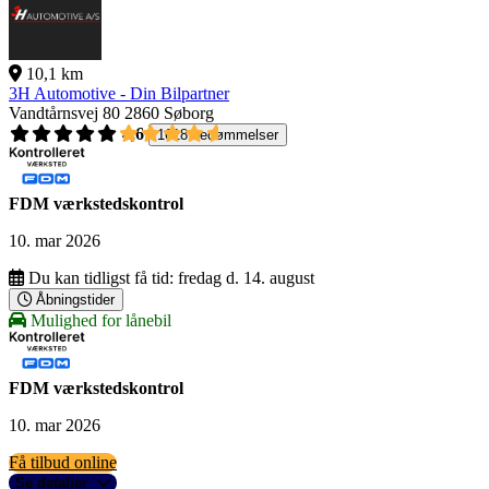
10,1 km
3H Automotive - Din Bilpartner
Vandtårnsvej 80
2860 Søborg
4,6
1618 bedømmelser
FDM værkstedskontrol
10. mar 2026
Du kan tidligst få tid:
fredag d. 14. august
Åbningstider
Mulighed for lånebil
FDM værkstedskontrol
10. mar 2026
Få tilbud online
Se detaljer