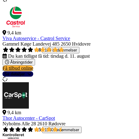
9,4 km
Viva Autoservice - Castrol Service
Gammel Køge Landevej 485
2650 Hvidovre
4,8
189 bedømmelser
Du kan tidligst få tid:
tirsdag d. 11. august
Åbningstider
Få tilbud online
Se detaljer
9,4 km
Thor Autocenter - CarSpot
Nyholms Alle 28
2610 Rødovre
4,5
1560 bedømmelser