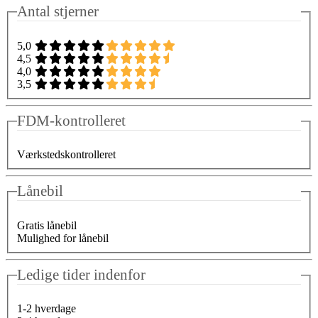
Antal stjerner
5,0
4,5
4,0
3,5
FDM-kontrolleret
Værkstedskontrolleret
Lånebil
Gratis lånebil
Mulighed for lånebil
Ledige tider indenfor
1-2 hverdage