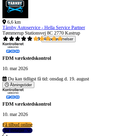
6,6 km
Tårnby Autoservice - Hella Service Partner
Tømmerup Stationsvej 8C
2770 Kastrup
4,9
40 bedømmelser
FDM værkstedskontrol
10. mar 2026
Du kan tidligst få tid:
onsdag d. 19. august
Åbningstider
FDM værkstedskontrol
10. mar 2026
Få tilbud online
Se detaljer