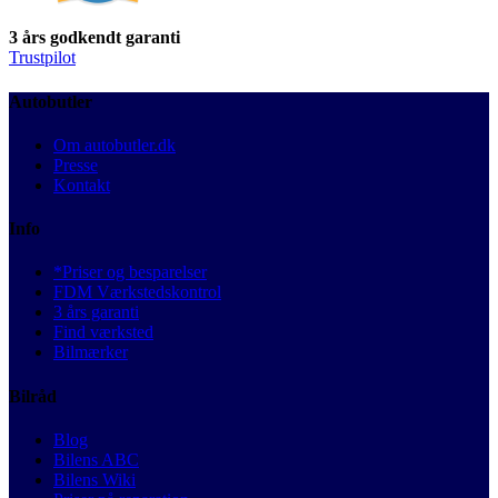
3 års godkendt garanti
Trustpilot
Autobutler
Om autobutler.dk
Presse
Kontakt
Info
*Priser og besparelser
FDM Værkstedskontrol
3 års garanti
Find værksted
Bilmærker
Bilråd
Blog
Bilens ABC
Bilens Wiki