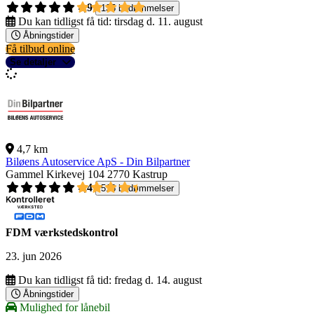
4,9
135 bedømmelser
Du kan tidligst få tid:
tirsdag d. 11. august
Åbningstider
Få tilbud online
Se detaljer
4,7 km
Biløens Autoservice ApS - Din Bilpartner
Gammel Kirkevej 104
2770 Kastrup
4,4
518 bedømmelser
FDM værkstedskontrol
23. jun 2026
Du kan tidligst få tid:
fredag d. 14. august
Åbningstider
Mulighed for lånebil