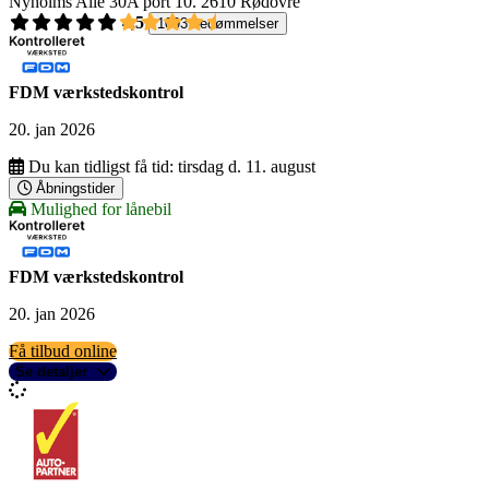
Nyholms Alle 30A port 10.
2610 Rødovre
4,5
1093 bedømmelser
FDM værkstedskontrol
20. jan 2026
Du kan tidligst få tid:
tirsdag d. 11. august
Åbningstider
Mulighed for lånebil
FDM værkstedskontrol
20. jan 2026
Få tilbud online
Se detaljer