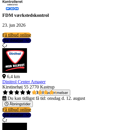
FDM værkstedskontrol
23. jun 2026
Få tilbud online
Se detaljer
6,4 km
Dinitrol Center Amager
Kirstinehøj 55
2770 Kastrup
4,3
8 bedømmelser
Du kan tidligst få tid:
onsdag d. 12. august
Åbningstider
Få tilbud online
Se detaljer