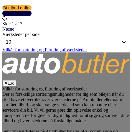
Få tilbud online
Se detaljer
Side 1 af 3
Næste
Værksteder per side
Vilkår for sortering og filtrering af værksteder
Luk
Vilkår for sortering og filtrering af værksteder
Der er forskellige sorteringsmuligheder for dig som bilejer, når du
skal have et overblik over værkstederne på Autobutler eller når du
har fået tilbud, og skal vælge værksted som kan reparere eller
servicere din bil. Vi vil gerne gøre din oplevelse enkel og
transparent, derfor giver vi dig mulighed for at søge og sortere i dine
tilbud og i værkstederne på forskellige måder.
Selv om værksteder på Autobutler betaler bl.a. kommission og