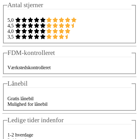
Antal stjerner
5,0
4,5
4,0
3,5
FDM-kontrolleret
Værkstedskontrolleret
Lånebil
Gratis lånebil
Mulighed for lånebil
Ledige tider indenfor
1-2 hverdage