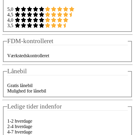
5,0
4,5
4,0
3,5
FDM-kontrolleret
Værkstedskontrolleret
Lånebil
Gratis lånebil
Mulighed for lånebil
Ledige tider indenfor
1-2 hverdage
2-4 hverdage
4-7 hverdage