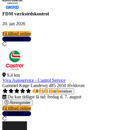
FDM værkstedskontrol
20. jan 2026
Få tilbud online
Se detaljer
9,4 km
Viva Autoservice - Castrol Service
Gammel Køge Landevej 485
2650 Hvidovre
4,8
185 bedømmelser
Du kan tidligst få tid:
fredag d. 7. august
Åbningstider
Få tilbud online
Se detaljer