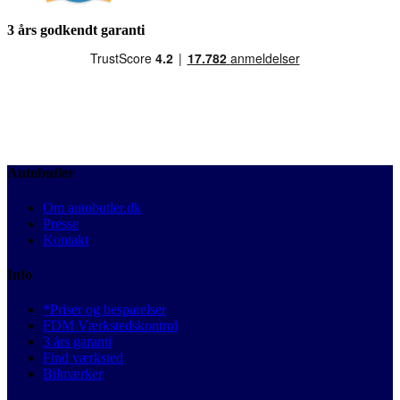
3 års godkendt garanti
Autobutler
Om autobutler.dk
Presse
Kontakt
Info
*Priser og besparelser
FDM Værkstedskontrol
3 års garanti
Find værksted
Bilmærker