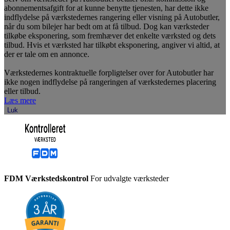
abonnementsafgift for at kunne benytte tjenesten, har dette ikke
indflydelse på værkstedernes rangering eller visning på Autobutler,
når du som bilejer har bedt om at få tilbud. Dog kan værksteder
tilkøbe eksponering, som fremhæver det enkelte værksted og dets
tilbud. Hvis et værksted har tilkøbt eksponering, angiver vi altid, at
der er tale om en annonce.
Værkstedernes kontraktuelle forpligtelser over for Autobutler har
ikke nogen indflydelse på rangeringen af værkstedernes placering
eller tilbud.
Læs mere
Luk
FDM Værkstedskontrol
For udvalgte værksteder