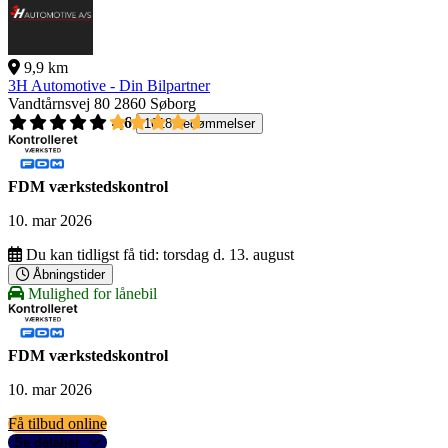
9,9 km
3H Automotive - Din Bilpartner
Vandtårnsvej 80
2860 Søborg
4,6
1618 bedømmelser
FDM værkstedskontrol
10. mar 2026
Du kan tidligst få tid:
torsdag d. 13. august
Åbningstider
Mulighed for lånebil
FDM værkstedskontrol
10. mar 2026
Få tilbud online
Se detaljer