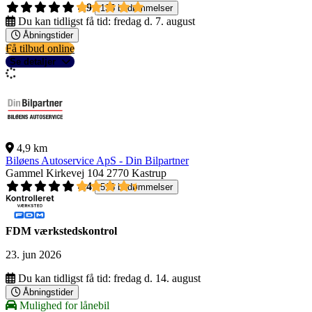
4,9
135 bedømmelser
Du kan tidligst få tid:
fredag d. 7. august
Åbningstider
Få tilbud online
Se detaljer
4,9 km
Biløens Autoservice ApS - Din Bilpartner
Gammel Kirkevej 104
2770 Kastrup
4,4
518 bedømmelser
FDM værkstedskontrol
23. jun 2026
Du kan tidligst få tid:
fredag d. 14. august
Åbningstider
Mulighed for lånebil