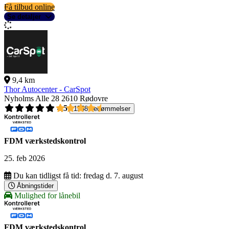
Få tilbud online
Se detaljer
9,4 km
Thor Autocenter - CarSpot
Nyholms Alle 28
2610 Rødovre
4,5
1558 bedømmelser
FDM værkstedskontrol
25. feb 2026
Du kan tidligst få tid:
fredag d. 7. august
Åbningstider
Mulighed for lånebil
FDM værkstedskontrol