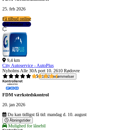
25. feb 2026
Få tilbud online
Se detaljer
9,4 km
City Autoservice - AutoPlus
Nyholms Alle 30A port 10.
2610 Rødovre
4,5
1092 bedømmelser
FDM værkstedskontrol
20. jan 2026
Du kan tidligst få tid:
mandag d. 10. august
Åbningstider
Mulighed for lånebil