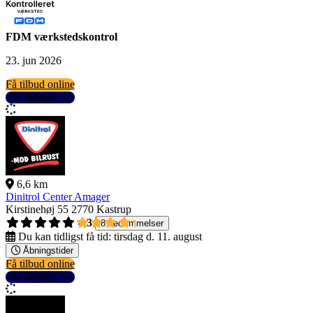
FDM værkstedskontrol
23. jun 2026
Få tilbud online
Se detaljer
6,6 km
Dinitrol Center Amager
Kirstinehøj 55
2770 Kastrup
4,3
8 bedømmelser
Du kan tidligst få tid:
tirsdag d. 11. august
Åbningstider
Få tilbud online
Se detaljer