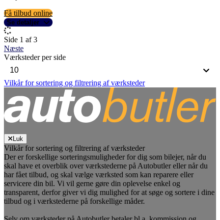
Få tilbud online
Se detaljer
Side 1 af 3
Næste
Værksteder per side
Vilkår for sortering og filtrering af værksteder
Luk
Vilkår for sortering og filtrering af værksteder
Der er forskellige sorteringsmuligheder for dig som bilejer, når du
skal have et overblik over værkstederne på Autobutler eller når du
har fået tilbud, og skal vælge værksted som kan reparere eller
servicere din bil. Vi vil gerne gøre din oplevelse enkel og
transparent, derfor giver vi dig mulighed for at søge og sortere i dine
tilbud og i værkstederne på forskellige måder.
Selv om værksteder på Autobutler betaler bl.a. kommission og