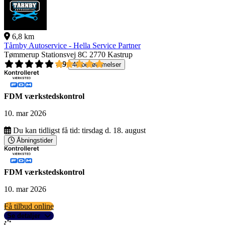
6,8 km
Tårnby Autoservice - Hella Service Partner
Tømmerup Stationsvej 8C
2770 Kastrup
4,9
40 bedømmelser
FDM værkstedskontrol
10. mar 2026
Du kan tidligst få tid:
tirsdag d. 18. august
Åbningstider
FDM værkstedskontrol
10. mar 2026
Få tilbud online
Se detaljer