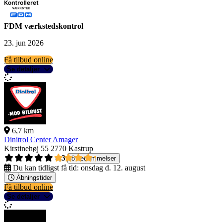
FDM værkstedskontrol
23. jun 2026
Få tilbud online
Se detaljer
6,7 km
Dinitrol Center Amager
Kirstinehøj 55
2770 Kastrup
4,3
8 bedømmelser
Du kan tidligst få tid:
onsdag d. 12. august
Åbningstider
Få tilbud online
Se detaljer