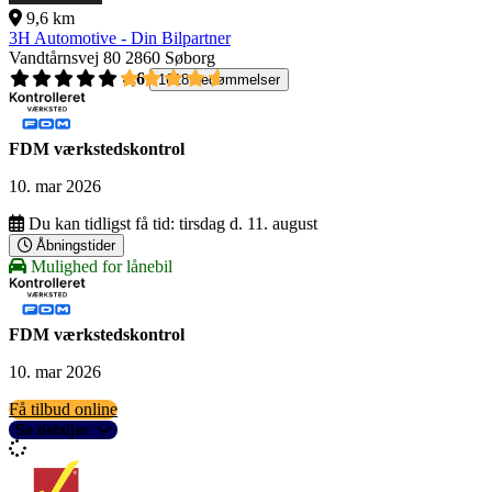
9,6 km
3H Automotive - Din Bilpartner
Vandtårnsvej 80
2860 Søborg
4,6
1618 bedømmelser
FDM værkstedskontrol
10. mar 2026
Du kan tidligst få tid:
tirsdag d. 11. august
Åbningstider
Mulighed for lånebil
FDM værkstedskontrol
10. mar 2026
Få tilbud online
Se detaljer