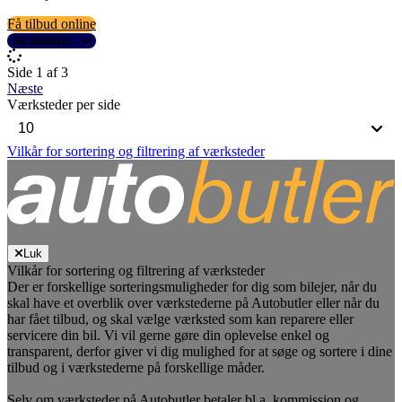
Få tilbud online
Se detaljer
Side 1 af 3
Næste
Værksteder per side
Vilkår for sortering og filtrering af værksteder
Luk
Vilkår for sortering og filtrering af værksteder
Der er forskellige sorteringsmuligheder for dig som bilejer, når du
skal have et overblik over værkstederne på Autobutler eller når du
har fået tilbud, og skal vælge værksted som kan reparere eller
servicere din bil. Vi vil gerne gøre din oplevelse enkel og
transparent, derfor giver vi dig mulighed for at søge og sortere i dine
tilbud og i værkstederne på forskellige måder.
Selv om værksteder på Autobutler betaler bl.a. kommission og