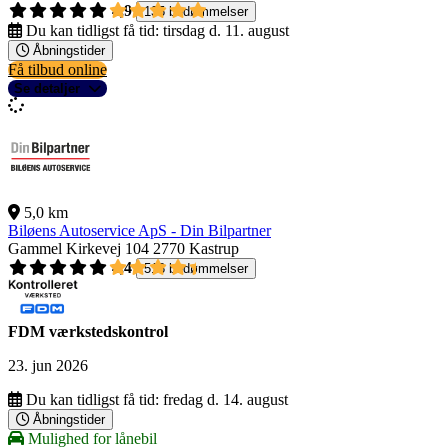
4,9
135 bedømmelser
Du kan tidligst få tid:
tirsdag d. 11. august
Åbningstider
Få tilbud online
Se detaljer
5,0 km
Biløens Autoservice ApS - Din Bilpartner
Gammel Kirkevej 104
2770 Kastrup
4,4
518 bedømmelser
FDM værkstedskontrol
23. jun 2026
Du kan tidligst få tid:
fredag d. 14. august
Åbningstider
Mulighed for lånebil