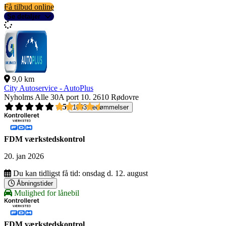
Få tilbud online
Se detaljer
9,0 km
City Autoservice - AutoPlus
Nyholms Alle 30A port 10.
2610 Rødovre
4,5
1093 bedømmelser
FDM værkstedskontrol
20. jan 2026
Du kan tidligst få tid:
onsdag d. 12. august
Åbningstider
Mulighed for lånebil
FDM værkstedskontrol