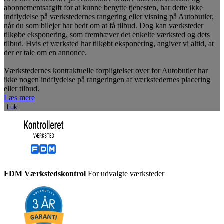
abonnementsafgift for at kunne benytte tjenesten, har dette ikke
indflydelse på værkstedernes rangering eller visning på Autobutler,
når du som bilejer har bedt om at få tilbud. Dog kan værksteder
tilkøbe eksponering, som fremhæver det enkelte værksted og dets
tilbud. Hvis et værksted har tilkøbt eksponering, angiver vi altid, at
der er tale om en annonce.
Værkstedernes kontraktuelle forpligtelser over for Autobutler har
ikke nogen indflydelse på rangeringen af værkstedernes placering
eller tilbud.
Læs mere
Luk
FDM Værkstedskontrol
For udvalgte værksteder