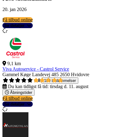
20. jan 2026
Få tilbud online
Se detaljer
9,1 km
Viva Autoservice - Castrol Service
Gammel Køge Landevej 485
2650 Hvidovre
4,8
189 bedømmelser
Du kan tidligst få tid:
tirsdag d. 11. august
Åbningstider
Få tilbud online
Se detaljer