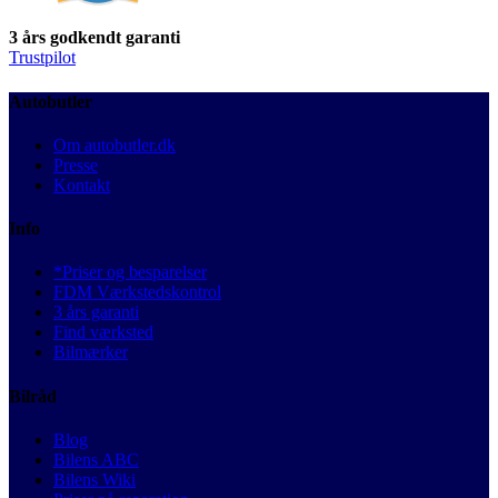
3 års godkendt garanti
Trustpilot
Autobutler
Om autobutler.dk
Presse
Kontakt
Info
*Priser og besparelser
FDM Værkstedskontrol
3 års garanti
Find værksted
Bilmærker
Bilråd
Blog
Bilens ABC
Bilens Wiki