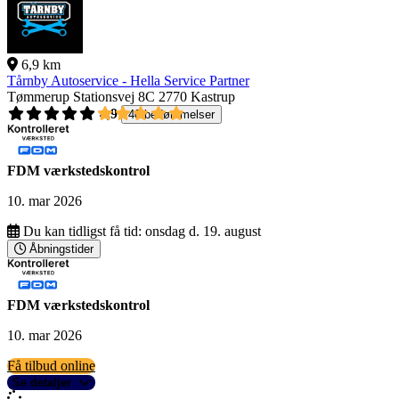
6,9 km
Tårnby Autoservice - Hella Service Partner
Tømmerup Stationsvej 8C
2770 Kastrup
4,9
40 bedømmelser
FDM værkstedskontrol
10. mar 2026
Du kan tidligst få tid:
onsdag d. 19. august
Åbningstider
FDM værkstedskontrol
10. mar 2026
Få tilbud online
Se detaljer