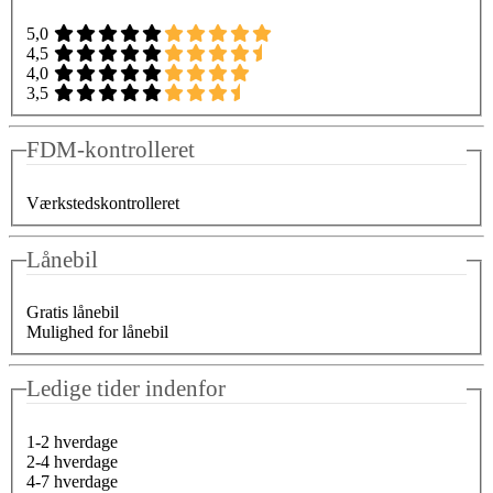
5,0
4,5
4,0
3,5
FDM-kontrolleret
Værkstedskontrolleret
Lånebil
Gratis lånebil
Mulighed for lånebil
Ledige tider indenfor
1-2 hverdage
2-4 hverdage
4-7 hverdage