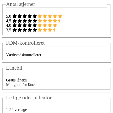
Antal stjerner
5,0
4,5
4,0
3,5
FDM-kontrolleret
Værkstedskontrolleret
Lånebil
Gratis lånebil
Mulighed for lånebil
Ledige tider indenfor
1-2 hverdage