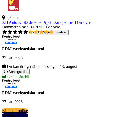
9,7 km
AB Auto & Skadecenter ApS - Autopartner Hvidovre
Hammerholmen 34
2650 Hvidovre
4,7
1265 bedømmelser
FDM værkstedskontrol
27. jan 2026
Du kan tidligst få tid:
torsdag d. 13. august
Åbningstider
Gratis lånebil
FDM værkstedskontrol
27. jan 2026
Få tilbud online
Se detaljer