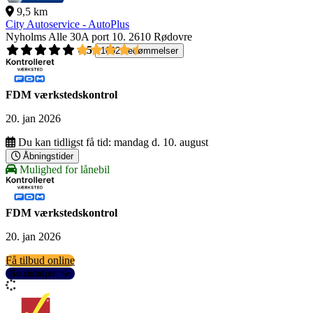
9,5 km
City Autoservice - AutoPlus
Nyholms Alle 30A port 10.
2610 Rødovre
4,5
1092 bedømmelser
FDM værkstedskontrol
20. jan 2026
Du kan tidligst få tid:
mandag d. 10. august
Åbningstider
Mulighed for lånebil
FDM værkstedskontrol
20. jan 2026
Få tilbud online
Se detaljer