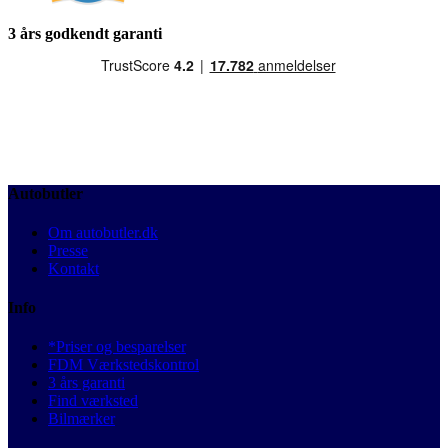
3 års godkendt garanti
Autobutler
Om autobutler.dk
Presse
Kontakt
Info
*Priser og besparelser
FDM Værkstedskontrol
3 års garanti
Find værksted
Bilmærker