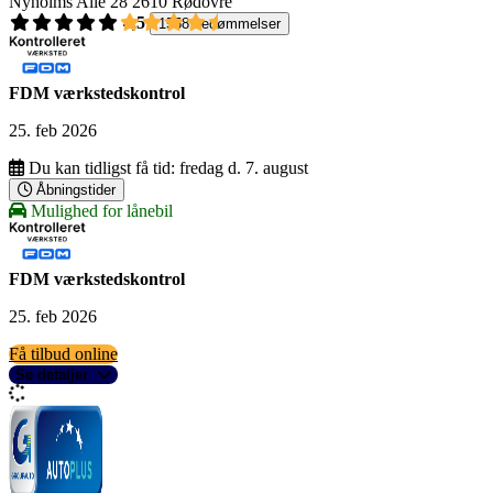
Nyholms Alle 28
2610 Rødovre
4,5
1558 bedømmelser
FDM værkstedskontrol
25. feb 2026
Du kan tidligst få tid:
fredag d. 7. august
Åbningstider
Mulighed for lånebil
FDM værkstedskontrol
25. feb 2026
Få tilbud online
Se detaljer