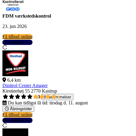
FDM værkstedskontrol
23. jun 2026
Få tilbud online
Se detaljer
6,4 km
Dinitrol Center Amager
Kirstinehøj 55
2770 Kastrup
4,3
8 bedømmelser
Du kan tidligst få tid:
tirsdag d. 11. august
Åbningstider
Få tilbud online
Se detaljer