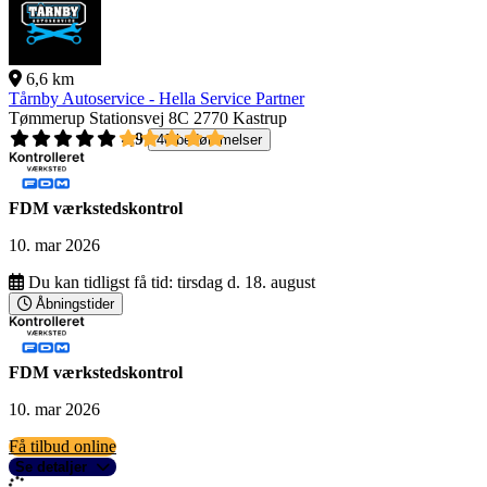
6,6 km
Tårnby Autoservice - Hella Service Partner
Tømmerup Stationsvej 8C
2770 Kastrup
4,9
40 bedømmelser
FDM værkstedskontrol
10. mar 2026
Du kan tidligst få tid:
tirsdag d. 18. august
Åbningstider
FDM værkstedskontrol
10. mar 2026
Få tilbud online
Se detaljer