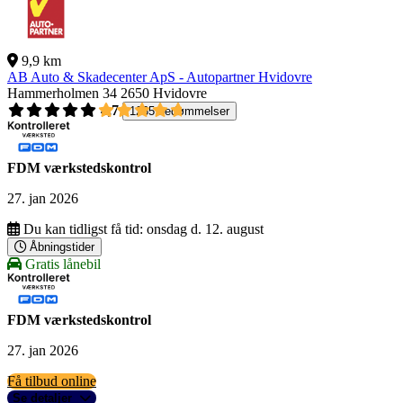
9,9 km
AB Auto & Skadecenter ApS - Autopartner Hvidovre
Hammerholmen 34
2650 Hvidovre
4,7
1265 bedømmelser
FDM værkstedskontrol
27. jan 2026
Du kan tidligst få tid:
onsdag d. 12. august
Åbningstider
Gratis lånebil
FDM værkstedskontrol
27. jan 2026
Få tilbud online
Se detaljer