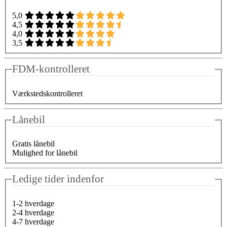
5,0
4,5
4,0
3,5
FDM-kontrolleret
Værkstedskontrolleret
Lånebil
Gratis lånebil
Mulighed for lånebil
Ledige tider indenfor
1-2 hverdage
2-4 hverdage
4-7 hverdage