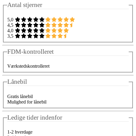
Antal stjerner
5,0
4,5
4,0
3,5
FDM-kontrolleret
Værkstedskontrolleret
Lånebil
Gratis lånebil
Mulighed for lånebil
Ledige tider indenfor
1-2 hverdage