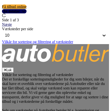
Få tilbud online
Se detaljer
Side 1 af 3
Næste
Værksteder per side
Vilkår for sortering og filtrering af værksteder
Luk
Vilkår for sortering og filtrering af værksteder
Der er forskellige sorteringsmuligheder for dig som bilejer, når du
skal have et overblik over værkstederne på Autobutler eller når du
har fået tilbud, og skal vælge værksted som kan reparere eller
servicere din bil. Vi vil gerne gøre din oplevelse enkel og
transparent, derfor giver vi dig mulighed for at søge og sortere i dine
tilbud og i værkstederne på forskellige måder.
Selv om værksteder på Autobutler betaler bl.a. kommission og