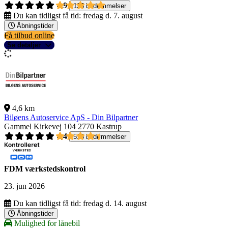
4,9
135 bedømmelser
Du kan tidligst få tid:
fredag d. 7. august
Åbningstider
Få tilbud online
Se detaljer
4,6 km
Biløens Autoservice ApS - Din Bilpartner
Gammel Kirkevej 104
2770 Kastrup
4,4
518 bedømmelser
FDM værkstedskontrol
23. jun 2026
Du kan tidligst få tid:
fredag d. 14. august
Åbningstider
Mulighed for lånebil