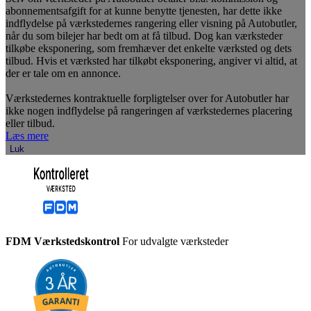
abonnementsafgift for at kunne benytte tjenesten, har dette ikke
indflydelse på værkstedernes rangering eller visning på Autobutler,
når du som bilejer har bedt om at få tilbud. Dog kan værksteder
tilkøbe eksponering, som fremhæver det enkelte værksted og dets
tilbud. Hvis et værksted har tilkøbt eksponering, angiver vi altid, at
der er tale om en annonce.
Værkstedernes kontraktuelle forpligtelser over for Autobutler har
ikke nogen indflydelse på rangeringen af værkstedernes placering
eller tilbud.
Læs mere
Luk
FDM Værkstedskontrol
For udvalgte værksteder