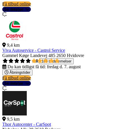
Få tilbud online
Se detaljer
9,4 km
Viva Autoservice - Castrol Service
Gammel Køge Landevej 485
2650 Hvidovre
4,8
185 bedømmelser
Du kan tidligst få tid:
fredag d. 7. august
Åbningstider
Få tilbud online
Se detaljer
9,5 km
Thor Autocenter - CarSpot