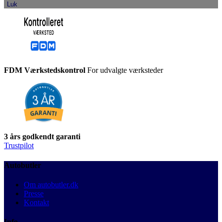
Luk
FDM Værkstedskontrol
For udvalgte værksteder
3 års godkendt garanti
Trustpilot
Autobutler
Om autobutler.dk
Presse
Kontakt
Info