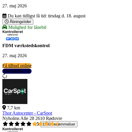
27. maj 2026
Du kan tidligst få tid:
tirsdag d. 18. august
Åbningstider
Mulighed for lånebil
FDM værkstedskontrol
27. maj 2026
Få tilbud online
Se detaljer
7,7 km
Thor Autocenter - CarSpot
Nyholms Alle 28
2610 Rødovre
4,5
1560 bedømmelser