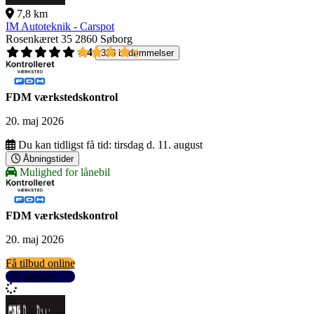
7,8 km
IM Autoteknik - Carspot
Rosenkæret 35
2860 Søborg
4,4
326 bedømmelser
FDM værkstedskontrol
20. maj 2026
Du kan tidligst få tid:
tirsdag d. 11. august
Åbningstider
Mulighed for lånebil
FDM værkstedskontrol
20. maj 2026
Få tilbud online
Se detaljer