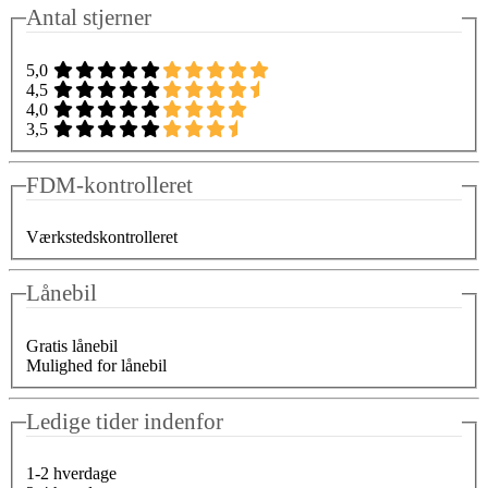
Antal stjerner
5,0
4,5
4,0
3,5
FDM-kontrolleret
Værkstedskontrolleret
Lånebil
Gratis lånebil
Mulighed for lånebil
Ledige tider indenfor
1-2 hverdage