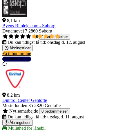
8,1 km
Byens Bilpleje.com - Søborg
Dynamovej 7
2860 Søborg
5,0
1 bedømmelser
Du kan tidligst få tid:
onsdag d. 12. august
Åbningstider
Få tilbud online
Se detaljer
8,2 km
Dinitrol Center Gentofte
Mesterlodden 35
2820 Gentofte
Nyt samarbejde
0 bedømmelser
Du kan tidligst få tid:
tirsdag d. 11. august
Åbningstider
Mulighed for lånebil