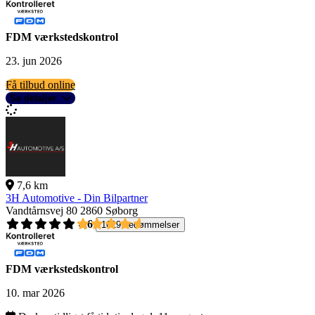
FDM værkstedskontrol
23. jun 2026
Få tilbud online
Se detaljer
7,6 km
3H Automotive - Din Bilpartner
Vandtårnsvej 80
2860 Søborg
4,6
1619 bedømmelser
FDM værkstedskontrol
10. mar 2026