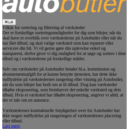
Luk
Vilkår for sortering og filtrering af værksteder
Der er forskellige sorteringsmuligheder for dig som bilejer, når du
skal have et overblik over værkstederne på Autobutler eller når du
har fået tilbud, og skal vælge værksted som kan reparere eller
servicere din bil. Vi vil gerne gøre din oplevelse enkel og
transparent, derfor giver vi dig mulighed for at søge og sortere i dine
tilbud og i værkstederne på forskellige måder.
Selv om værksteder på Autobutler betaler bl.a. kommission og
abonnementsafgift for at kunne benytte tjenesten, har dette ikke
indflydelse på værkstedernes rangering eller visning på Autobutler,
når du som bilejer har bedt om at få tilbud. Dog kan værksteder
tilkøbe eksponering, som fremhæver det enkelte værksted og dets
tilbud. Hvis et værksted har tilkøbt eksponering, angiver vi altid, at
der er tale om en annonce.
Værkstedernes kontraktuelle forpligtelser over for Autobutler har
ikke nogen indflydelse på rangeringen af værkstedernes placering
eller tilbud.
Læs mere