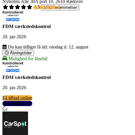
Nyholms Alle 30A port 10.
2610 Rødovre
4,5
1092 bedømmelser
FDM værkstedskontrol
20. jan 2026
Du kan tidligst få tid:
onsdag d. 12. august
Åbningstider
Mulighed for lånebil
FDM værkstedskontrol
20. jan 2026
Få tilbud online
Se detaljer