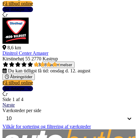
Få tilbud online
Se detaljer
8,6 km
Dinitrol Center Amager
Kirstinehøj 55
2770 Kastrup
4,3
8 bedømmelser
Du kan tidligst få tid:
onsdag d. 12. august
Åbningstider
Få tilbud online
Se detaljer
Side 1 af 4
Næste
Værksteder per side
Vilkår for sortering og filtrering af værksteder