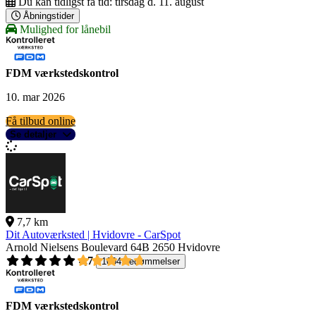
Du kan tidligst få tid:
tirsdag d. 11. august
Åbningstider
Mulighed for lånebil
FDM værkstedskontrol
10. mar 2026
Få tilbud online
Se detaljer
7,7 km
Dit Autoværksted | Hvidovre - CarSpot
Arnold Nielsens Boulevard 64B
2650 Hvidovre
4,7
1004 bedømmelser
FDM værkstedskontrol