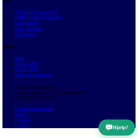
*Priser og besparelser
FDM Værkstedskontrol
3 års garanti
Find værksted
Bilmærker
Bilråd
Blog
Bilens ABC
Bilens Wiki
Priser på reparation
© 2026 Autobutler.dk
Langebrogade 4, 1411 København K
CVR: DK32891799
Cookie-indstillinger
Vilkår
Cookies
GDPR
Hjælp?