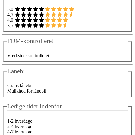
5,0
4,5
4,0
3,5
FDM-kontrolleret
Værkstedskontrolleret
Lånebil
Gratis lånebil
Mulighed for lånebil
Ledige tider indenfor
1-2 hverdage
2-4 hverdage
4-7 hverdage