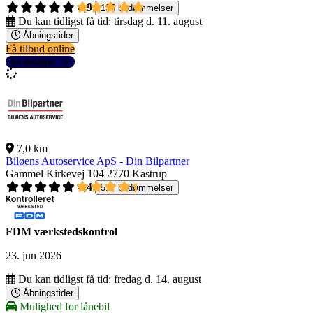
4,9
135 bedømmelser
Du kan tidligst få tid:
tirsdag d. 11. august
Åbningstider
Få tilbud online
Se detaljer
7,0 km
Biløens Autoservice ApS - Din Bilpartner
Gammel Kirkevej 104
2770 Kastrup
4,4
517 bedømmelser
FDM værkstedskontrol
23. jun 2026
Du kan tidligst få tid:
fredag d. 14. august
Åbningstider
Mulighed for lånebil