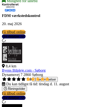
Mulighed for lånebil
FDM værkstedskontrol
20. maj 2026
Få tilbud online
Se detaljer
8,4 km
Byens Bilpleje.com - Søborg
Dynamovej 7
2860 Søborg
5,0
1 bedømmelser
Du kan tidligst få tid:
tirsdag d. 11. august
Åbningstider
Få tilbud online
Se detaljer