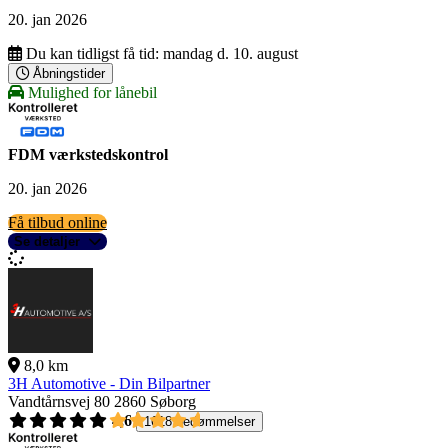
20. jan 2026
Du kan tidligst få tid:
mandag d. 10. august
Åbningstider
Mulighed for lånebil
FDM værkstedskontrol
20. jan 2026
Få tilbud online
Se detaljer
8,0 km
3H Automotive - Din Bilpartner
Vandtårnsvej 80
2860 Søborg
4,6
1618 bedømmelser