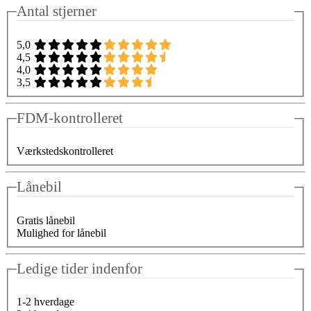
Antal stjerner
5,0
4,5
4,0
3,5
FDM-kontrolleret
Værkstedskontrolleret
Lånebil
Gratis lånebil
Mulighed for lånebil
Ledige tider indenfor
1-2 hverdage