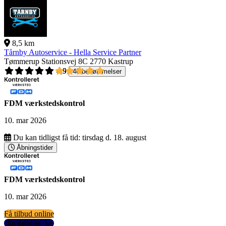
8,5 km
Tårnby Autoservice - Hella Service Partner
Tømmerup Stationsvej 8C
2770 Kastrup
4,9
40 bedømmelser
FDM værkstedskontrol
10. mar 2026
Du kan tidligst få tid:
tirsdag d. 18. august
Åbningstider
FDM værkstedskontrol
10. mar 2026
Få tilbud online
Se detaljer