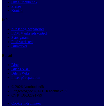
Om autobutler.dk
Presse
Kontakt
Info
*Priser og besparelser
FDM Værkstedskontrol
3 års garanti
Find værksted
Bilmærker
Bilråd
Blog
Bilens ABC
Bilens Wiki
Priser på reparation
© 2026 Autobutler.dk
Langebrogade 4, 1411 København K
CVR: DK32891799
Cookie-indstillinger