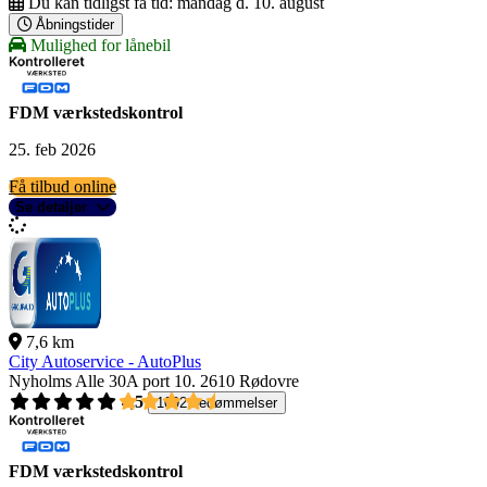
Du kan tidligst få tid:
mandag d. 10. august
Åbningstider
Mulighed for lånebil
FDM værkstedskontrol
25. feb 2026
Få tilbud online
Se detaljer
7,6 km
City Autoservice - AutoPlus
Nyholms Alle 30A port 10.
2610 Rødovre
4,5
1092 bedømmelser
FDM værkstedskontrol