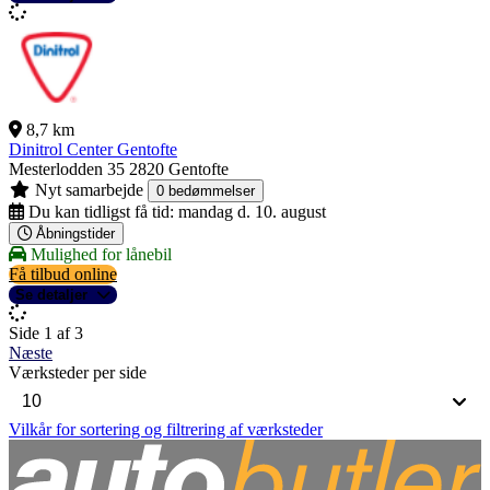
8,7 km
Dinitrol Center Gentofte
Mesterlodden 35
2820 Gentofte
Nyt samarbejde
0 bedømmelser
Du kan tidligst få tid:
mandag d. 10. august
Åbningstider
Mulighed for lånebil
Få tilbud online
Se detaljer
Side 1 af 3
Næste
Værksteder per side
Vilkår for sortering og filtrering af værksteder