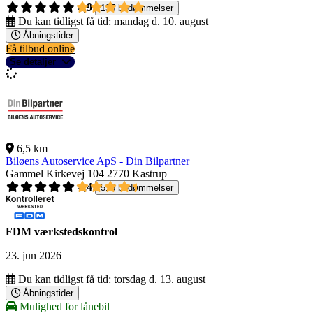
4,9
135 bedømmelser
Du kan tidligst få tid:
mandag d. 10. august
Åbningstider
Få tilbud online
Se detaljer
6,5 km
Biløens Autoservice ApS - Din Bilpartner
Gammel Kirkevej 104
2770 Kastrup
4,4
518 bedømmelser
FDM værkstedskontrol
23. jun 2026
Du kan tidligst få tid:
torsdag d. 13. august
Åbningstider
Mulighed for lånebil