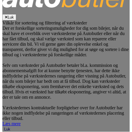
Luk
Vilkår for sortering og filtrering af værksteder
Der er forskellige sorteringsmuligheder for dig som bilejer, når du
skal have et overblik over værkstederne på Autobutler eller når du
har fået tilbud, og skal vælge værksted som kan reparere eller
servicere din bil. Vi vil gerne gøre din oplevelse enkel og
transparent, derfor giver vi dig mulighed for at søge og sortere i dine
tilbud og i værkstederne på forskellige måder.
Selv om værksteder på Autobutler betaler bl.a. kommission og
abonnementsafgift for at kunne benytte tjenesten, har dette ikke
indflydelse på værkstedernes rangering eller visning på Autobutler,
når du som bilejer har bedt om at få tilbud. Dog kan værksteder
tilkøbe eksponering, som fremhæver det enkelte værksted og dets
tilbud. Hvis et værksted har tilkøbt eksponering, angiver vi altid, at
der er tale om en annonce.
Værkstedernes kontraktuelle forpligtelser over for Autobutler har
ikke nogen indflydelse på rangeringen af værkstedernes placering
eller tilbud.
Læs mere
Luk