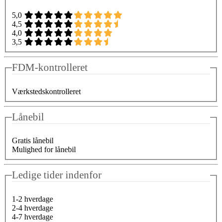
5,0
4,5
4,0
3,5
FDM-kontrolleret
Værkstedskontrolleret
Lånebil
Gratis lånebil
Mulighed for lånebil
Ledige tider indenfor
1-2 hverdage
2-4 hverdage
4-7 hverdage