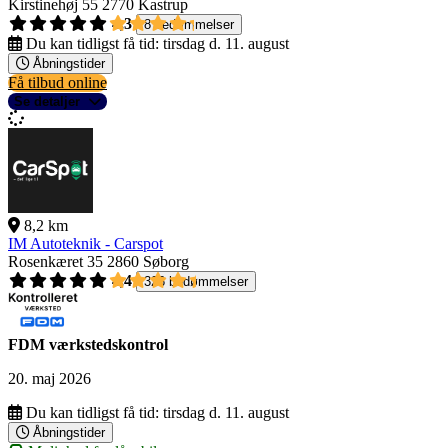
Kirstinehøj 55
2770 Kastrup
4,3
8 bedømmelser
Du kan tidligst få tid:
tirsdag d. 11. august
Åbningstider
Få tilbud online
Se detaljer
8,2 km
IM Autoteknik - Carspot
Rosenkæret 35
2860 Søborg
4,4
326 bedømmelser
FDM værkstedskontrol
20. maj 2026
Du kan tidligst få tid:
tirsdag d. 11. august
Åbningstider