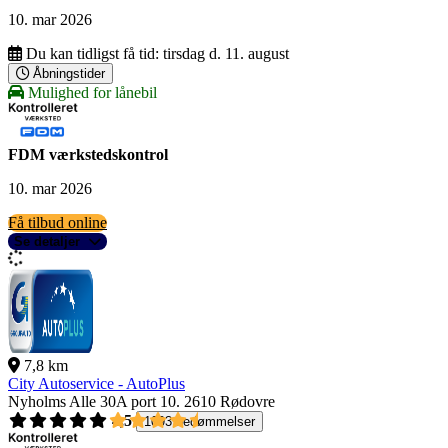
10. mar 2026
Du kan tidligst få tid:
tirsdag d. 11. august
Åbningstider
Mulighed for lånebil
FDM værkstedskontrol
10. mar 2026
Få tilbud online
Se detaljer
7,8 km
City Autoservice - AutoPlus
Nyholms Alle 30A port 10.
2610 Rødovre
4,5
1093 bedømmelser