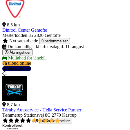
8,5 km
Dinitrol Center Gentofte
Mesterlodden 35
2820 Gentofte
Nyt samarbejde
0 bedømmelser
Du kan tidligst få tid:
tirsdag d. 11. august
Åbningstider
Mulighed for lånebil
Få tilbud online
Se detaljer
8,7 km
Tårnby Autoservice - Hella Service Partner
Tømmerup Stationsvej 8C
2770 Kastrup
4,9
40 bedømmelser