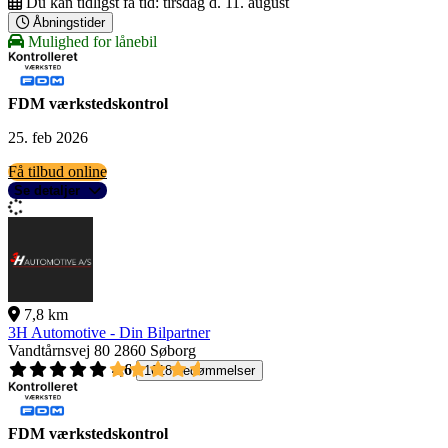
Du kan tidligst få tid:
tirsdag d. 11. august
Åbningstider
Mulighed for lånebil
FDM værkstedskontrol
25. feb 2026
Få tilbud online
Se detaljer
7,8 km
3H Automotive - Din Bilpartner
Vandtårnsvej 80
2860 Søborg
4,6
1618 bedømmelser
FDM værkstedskontrol