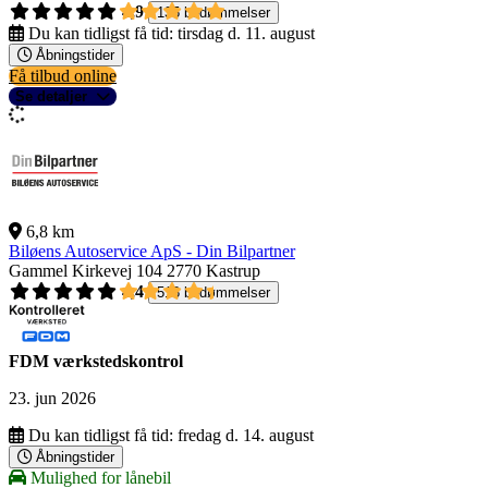
4,9
135 bedømmelser
Du kan tidligst få tid:
tirsdag d. 11. august
Åbningstider
Få tilbud online
Se detaljer
6,8 km
Biløens Autoservice ApS - Din Bilpartner
Gammel Kirkevej 104
2770 Kastrup
4,4
518 bedømmelser
FDM værkstedskontrol
23. jun 2026
Du kan tidligst få tid:
fredag d. 14. august
Åbningstider
Mulighed for lånebil