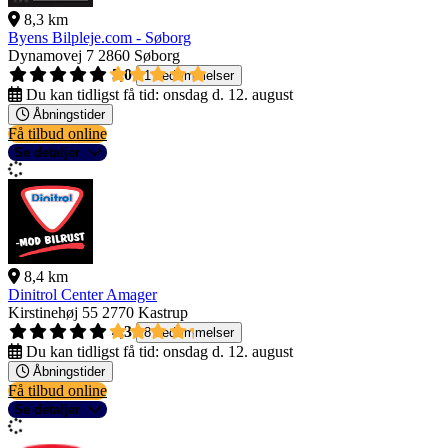
8,3 km
Byens Bilpleje.com - Søborg
Dynamovej 7
2860 Søborg
5,0
1 bedømmelser
Du kan tidligst få tid:
onsdag d. 12. august
Åbningstider
Få tilbud online
Se detaljer
8,4 km
Dinitrol Center Amager
Kirstinehøj 55
2770 Kastrup
4,3
8 bedømmelser
Du kan tidligst få tid:
onsdag d. 12. august
Åbningstider
Få tilbud online
Se detaljer