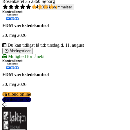
Rosenkæret 35
2860 Søborg
4,4
326 bedømmelser
FDM værkstedskontrol
20. maj 2026
Du kan tidligst få tid:
tirsdag d. 11. august
Åbningstider
Mulighed for lånebil
FDM værkstedskontrol
20. maj 2026
Få tilbud online
Se detaljer