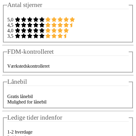
Antal stjerner
5,0
4,5
4,0
3,5
FDM-kontrolleret
Værkstedskontrolleret
Lånebil
Gratis lånebil
Mulighed for lånebil
Ledige tider indenfor
1-2 hverdage