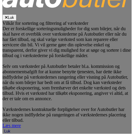
Luk
Vilkår for sortering og filtrering af værksteder
Der er forskellige sorteringsmuligheder for dig som bilejer, når du
skal have et overblik over værkstederne på Autobutler eller når du
har fået tilbud, og skal vælge værksted som kan reparere eller
servicere din bil. Vi vil gerne gøre din oplevelse enkel og
transparent, derfor giver vi dig mulighed for at søge og sortere i dine
tilbud og i værkstederne på forskellige måder.
Selv om værksteder på Autobutler betaler bl.a. kommission og
abonnementsafgift for at kunne benytte tjenesten, har dette ikke
indflydelse på værkstedernes rangering eller visning på Autobutler,
når du som bilejer har bedt om at få tilbud. Dog kan værksteder
tilkøbe eksponering, som fremhæver det enkelte værksted og dets
tilbud. Hvis et værksted har tilkøbt eksponering, angiver vi altid, at
der er tale om en annonce.
Værkstedernes kontraktuelle forpligtelser over for Autobutler har
ikke nogen indflydelse på rangeringen af værkstedernes placering
eller tilbud.
Læs mere
Luk