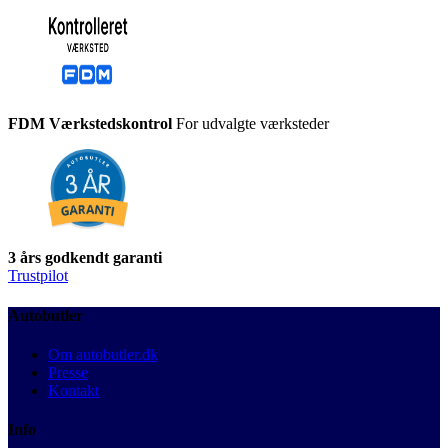
FDM Værkstedskontrol
For udvalgte værksteder
3 års godkendt garanti
Trustpilot
Autobutler
Om autobutler.dk
Presse
Kontakt
Info