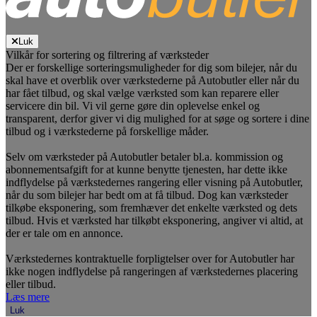
Luk
Vilkår for sortering og filtrering af værksteder
Der er forskellige sorteringsmuligheder for dig som bilejer, når du
skal have et overblik over værkstederne på Autobutler eller når du
har fået tilbud, og skal vælge værksted som kan reparere eller
servicere din bil. Vi vil gerne gøre din oplevelse enkel og
transparent, derfor giver vi dig mulighed for at søge og sortere i dine
tilbud og i værkstederne på forskellige måder.
Selv om værksteder på Autobutler betaler bl.a. kommission og
abonnementsafgift for at kunne benytte tjenesten, har dette ikke
indflydelse på værkstedernes rangering eller visning på Autobutler,
når du som bilejer har bedt om at få tilbud. Dog kan værksteder
tilkøbe eksponering, som fremhæver det enkelte værksted og dets
tilbud. Hvis et værksted har tilkøbt eksponering, angiver vi altid, at
der er tale om en annonce.
Værkstedernes kontraktuelle forpligtelser over for Autobutler har
ikke nogen indflydelse på rangeringen af værkstedernes placering
eller tilbud.
Læs mere
Luk