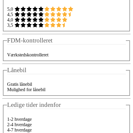
5,0
4,5
4,0
3,5
FDM-kontrolleret
Værkstedskontrolleret
Lånebil
Gratis lånebil
Mulighed for lånebil
Ledige tider indenfor
1-2 hverdage
2-4 hverdage
4-7 hverdage