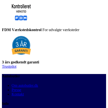
FDM Værkstedskontrol
For udvalgte værksteder
3 års godkendt garanti
Trustpilot
Autobutler
Om autobutler.dk
Presse
Kontakt
Info