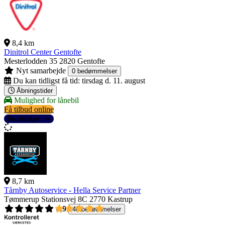
8,4 km
Dinitrol Center Gentofte
Mesterlodden 35
2820 Gentofte
Nyt samarbejde
0 bedømmelser
Du kan tidligst få tid:
tirsdag d. 11. august
Åbningstider
Mulighed for lånebil
Få tilbud online
Se detaljer
8,7 km
Tårnby Autoservice - Hella Service Partner
Tømmerup Stationsvej 8C
2770 Kastrup
4,9
40 bedømmelser