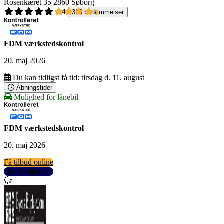
Rosenkæret 35
2860 Søborg
4,4
326 bedømmelser
FDM værkstedskontrol
20. maj 2026
Du kan tidligst få tid:
tirsdag d. 11. august
Åbningstider
Mulighed for lånebil
FDM værkstedskontrol
20. maj 2026
Få tilbud online
Se detaljer