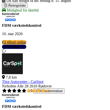
Du kan tidligst få tid:
tirsdag d. 11. august
Åbningstider
Mulighed for lånebil
FDM værkstedskontrol
10. mar 2026
Få tilbud online
Se detaljer
7,8 km
Thor Autocenter - CarSpot
Nyholms Alle 28
2610 Rødovre
4,5
1560 bedømmelser
FDM værkstedskontrol