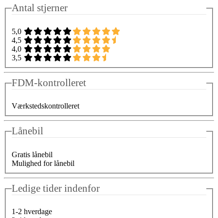
Antal stjerner
5,0
4,5
4,0
3,5
FDM-kontrolleret
Værkstedskontrolleret
Lånebil
Gratis lånebil
Mulighed for lånebil
Ledige tider indenfor
1-2 hverdage