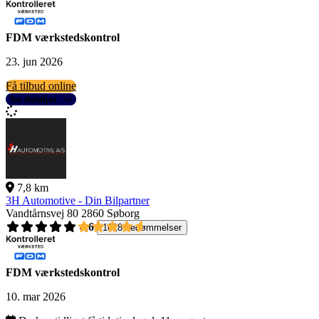
FDM værkstedskontrol
23. jun 2026
Få tilbud online
Se detaljer
7,8 km
3H Automotive - Din Bilpartner
Vandtårnsvej 80
2860 Søborg
4,6
1618 bedømmelser
FDM værkstedskontrol
10. mar 2026