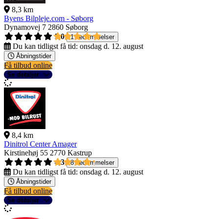
8,3 km
Byens Bilpleje.com - Søborg
Dynamovej 7
2860 Søborg
5,0
1 bedømmelser
Du kan tidligst få tid:
onsdag d. 12. august
Åbningstider
Få tilbud online
Se detaljer
8,4 km
Dinitrol Center Amager
Kirstinehøj 55
2770 Kastrup
4,3
8 bedømmelser
Du kan tidligst få tid:
onsdag d. 12. august
Åbningstider
Få tilbud online
Se detaljer