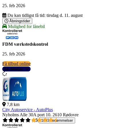
25. feb 2026
Du kan tidligst få tid:
tirsdag d. 11. august
Åbningstider
Mulighed for lånebil
FDM værkstedskontrol
25. feb 2026
Få tilbud online
Se detaljer
7,8 km
City Autoservice - AutoPlus
Nyholms Alle 30A port 10.
2610 Rødovre
4,5
1093 bedømmelser