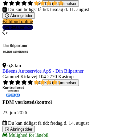
4,9
135 bedømmelser
Du kan tidligst få tid:
tirsdag d. 11. august
Åbningstider
Få tilbud online
Se detaljer
6,8 km
Biløens Autoservice ApS - Din Bilpartner
Gammel Kirkevej 104
2770 Kastrup
4,4
518 bedømmelser
FDM værkstedskontrol
23. jun 2026
Du kan tidligst få tid:
fredag d. 14. august
Åbningstider
Mulighed for lånebil