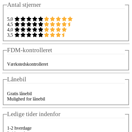
Antal stjerner
5,0
4,5
4,0
3,5
FDM-kontrolleret
Værkstedskontrolleret
Lånebil
Gratis lånebil
Mulighed for lånebil
Ledige tider indenfor
1-2 hverdage