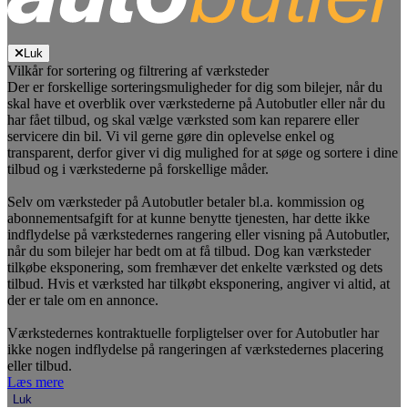
Luk
Vilkår for sortering og filtrering af værksteder
Der er forskellige sorteringsmuligheder for dig som bilejer, når du
skal have et overblik over værkstederne på Autobutler eller når du
har fået tilbud, og skal vælge værksted som kan reparere eller
servicere din bil. Vi vil gerne gøre din oplevelse enkel og
transparent, derfor giver vi dig mulighed for at søge og sortere i dine
tilbud og i værkstederne på forskellige måder.
Selv om værksteder på Autobutler betaler bl.a. kommission og
abonnementsafgift for at kunne benytte tjenesten, har dette ikke
indflydelse på værkstedernes rangering eller visning på Autobutler,
når du som bilejer har bedt om at få tilbud. Dog kan værksteder
tilkøbe eksponering, som fremhæver det enkelte værksted og dets
tilbud. Hvis et værksted har tilkøbt eksponering, angiver vi altid, at
der er tale om en annonce.
Værkstedernes kontraktuelle forpligtelser over for Autobutler har
ikke nogen indflydelse på rangeringen af værkstedernes placering
eller tilbud.
Læs mere
Luk