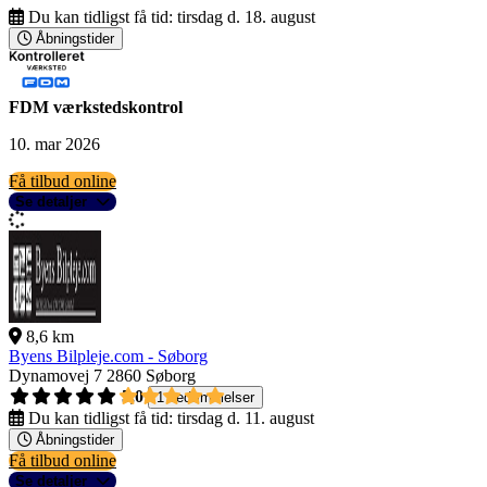
Du kan tidligst få tid:
tirsdag d. 18. august
Åbningstider
FDM værkstedskontrol
10. mar 2026
Få tilbud online
Se detaljer
8,6 km
Byens Bilpleje.com - Søborg
Dynamovej 7
2860 Søborg
5,0
1 bedømmelser
Du kan tidligst få tid:
tirsdag d. 11. august
Åbningstider
Få tilbud online
Se detaljer