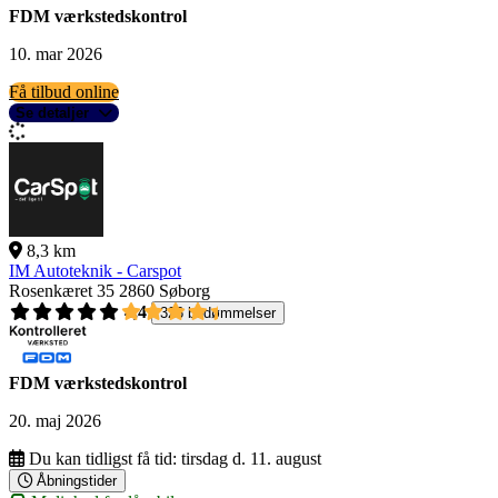
FDM værkstedskontrol
10. mar 2026
Få tilbud online
Se detaljer
8,3 km
IM Autoteknik - Carspot
Rosenkæret 35
2860 Søborg
4,4
326 bedømmelser
FDM værkstedskontrol
20. maj 2026
Du kan tidligst få tid:
tirsdag d. 11. august
Åbningstider