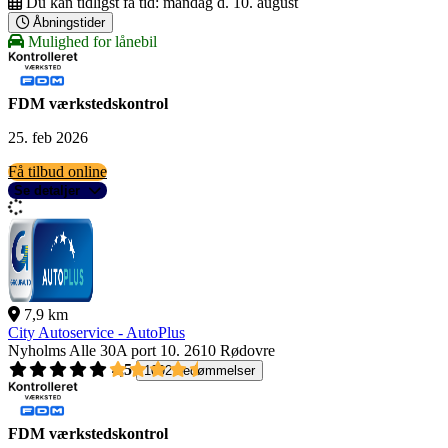
Du kan tidligst få tid:
mandag d. 10. august
Åbningstider
Mulighed for lånebil
FDM værkstedskontrol
25. feb 2026
Få tilbud online
Se detaljer
7,9 km
City Autoservice - AutoPlus
Nyholms Alle 30A port 10.
2610 Rødovre
4,5
1092 bedømmelser
FDM værkstedskontrol