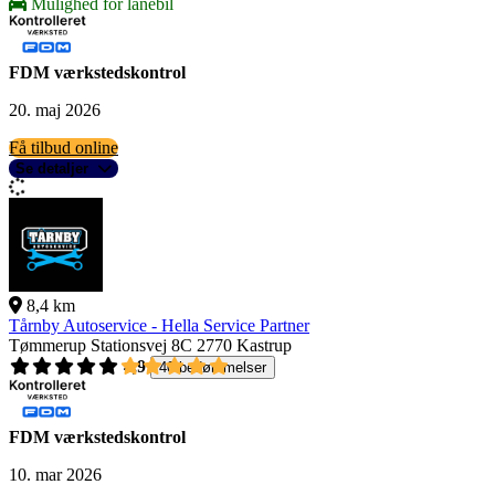
Mulighed for lånebil
FDM værkstedskontrol
20. maj 2026
Få tilbud online
Se detaljer
8,4 km
Tårnby Autoservice - Hella Service Partner
Tømmerup Stationsvej 8C
2770 Kastrup
4,9
40 bedømmelser
FDM værkstedskontrol
10. mar 2026