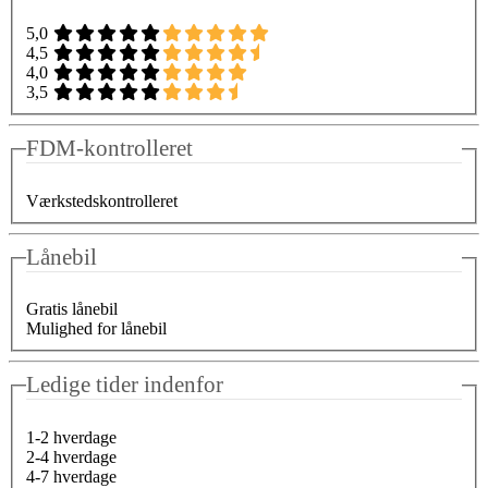
5,0
4,5
4,0
3,5
FDM-kontrolleret
Værkstedskontrolleret
Lånebil
Gratis lånebil
Mulighed for lånebil
Ledige tider indenfor
1-2 hverdage
2-4 hverdage
4-7 hverdage