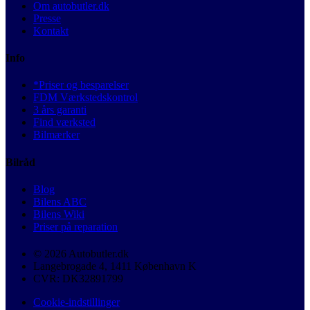
Om autobutler.dk
Presse
Kontakt
Info
*Priser og besparelser
FDM Værkstedskontrol
3 års garanti
Find værksted
Bilmærker
Bilråd
Blog
Bilens ABC
Bilens Wiki
Priser på reparation
© 2026 Autobutler.dk
Langebrogade 4, 1411 København K
CVR: DK32891799
Cookie-indstillinger