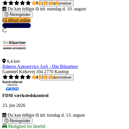
4,9
135 bedømmelser
Du kan tidligst få tid:
mandag d. 10. august
Åbningstider
Få tilbud online
Se detaljer
6,4 km
Biløens Autoservice ApS - Din Bilpartner
Gammel Kirkevej 104
2770 Kastrup
4,4
518 bedømmelser
FDM værkstedskontrol
23. jun 2026
Du kan tidligst få tid:
torsdag d. 13. august
Åbningstider
Mulighed for lånebil