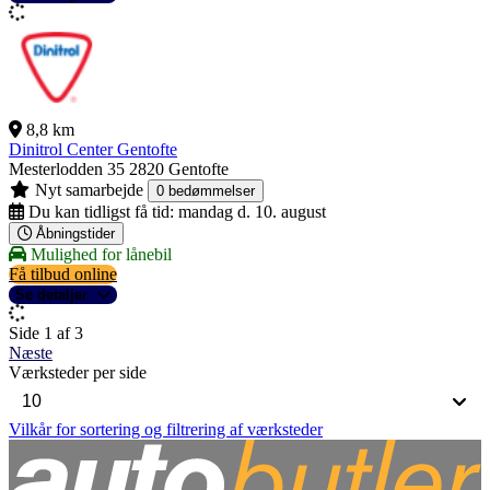
8,8 km
Dinitrol Center Gentofte
Mesterlodden 35
2820 Gentofte
Nyt samarbejde
0 bedømmelser
Du kan tidligst få tid:
mandag d. 10. august
Åbningstider
Mulighed for lånebil
Få tilbud online
Se detaljer
Side 1 af 3
Næste
Værksteder per side
Vilkår for sortering og filtrering af værksteder