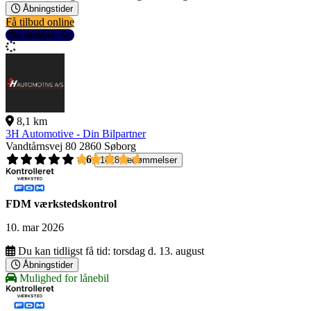
Åbningstider
Få tilbud online
Se detaljer
8,1 km
3H Automotive - Din Bilpartner
Vandtårnsvej 80
2860 Søborg
4,6
1618 bedømmelser
FDM værkstedskontrol
10. mar 2026
Du kan tidligst få tid:
torsdag d. 13. august
Åbningstider
Mulighed for lånebil