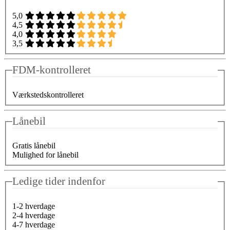
5,0
4,5
4,0
3,5
FDM-kontrolleret
Værkstedskontrolleret
Lånebil
Gratis lånebil
Mulighed for lånebil
Ledige tider indenfor
1-2 hverdage
2-4 hverdage
4-7 hverdage