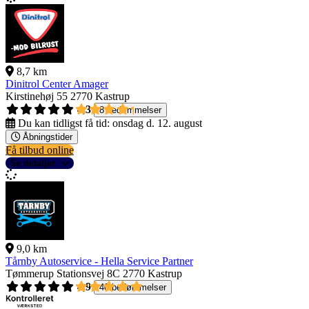
8,7 km
Dinitrol Center Amager
Kirstinehøj 55
2770 Kastrup
4,3
8 bedømmelser
Du kan tidligst få tid:
onsdag d. 12. august
Åbningstider
Få tilbud online
Se detaljer
9,0 km
Tårnby Autoservice - Hella Service Partner
Tømmerup Stationsvej 8C
2770 Kastrup
4,9
40 bedømmelser