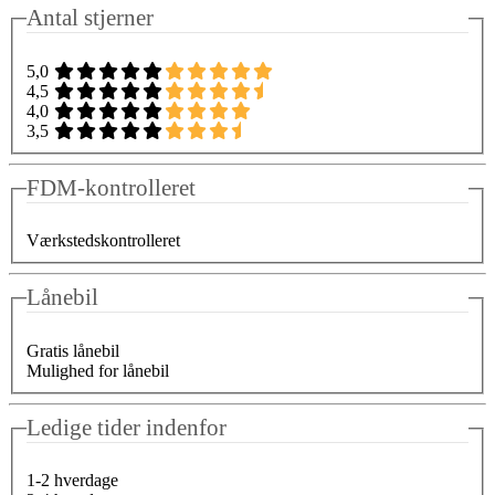
Antal stjerner
5,0
4,5
4,0
3,5
FDM-kontrolleret
Værkstedskontrolleret
Lånebil
Gratis lånebil
Mulighed for lånebil
Ledige tider indenfor
1-2 hverdage