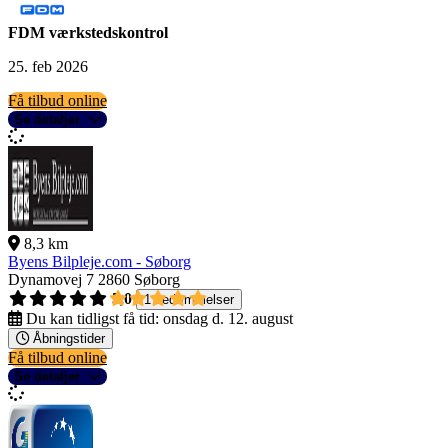
FDM værkstedskontrol
25. feb 2026
Få tilbud online
Se detaljer
8,3 km
Byens Bilpleje.com - Søborg
Dynamovej 7
2860 Søborg
5,0
1 bedømmelser
Du kan tidligst få tid:
onsdag d. 12. august
Åbningstider
Få tilbud online
Se detaljer