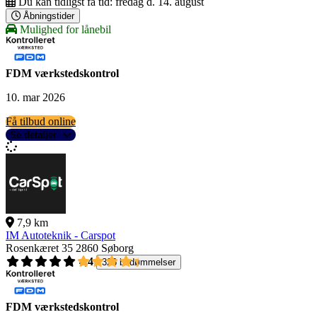
Du kan tidligst få tid:
fredag d. 14. august
Åbningstider
Mulighed for lånebil
FDM værkstedskontrol
10. mar 2026
Få tilbud online
Se detaljer
7,9 km
IM Autoteknik - Carspot
Rosenkæret 35
2860 Søborg
4,4
326 bedømmelser
FDM værkstedskontrol