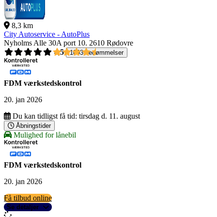
8,3 km
City Autoservice - AutoPlus
Nyholms Alle 30A port 10.
2610 Rødovre
4,5
1093 bedømmelser
FDM værkstedskontrol
20. jan 2026
Du kan tidligst få tid:
tirsdag d. 11. august
Åbningstider
Mulighed for lånebil
FDM værkstedskontrol
20. jan 2026
Få tilbud online
Se detaljer