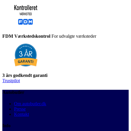
FDM Værkstedskontrol
For udvalgte værksteder
3 års godkendt garanti
Trustpilot
Autobutler
Om autobutler.dk
Presse
Kontakt
Info