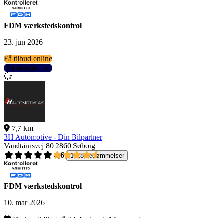
FDM værkstedskontrol
23. jun 2026
Få tilbud online
Se detaljer
7,7 km
3H Automotive - Din Bilpartner
Vandtårnsvej 80
2860 Søborg
4,6
1618 bedømmelser
FDM værkstedskontrol
10. mar 2026