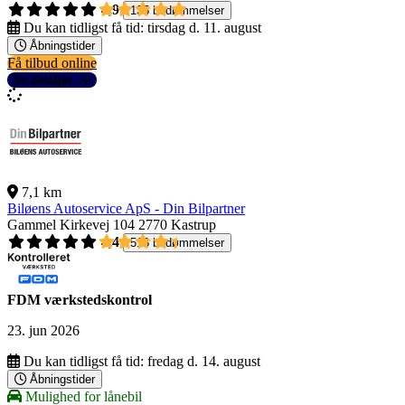
4,9
135 bedømmelser
Du kan tidligst få tid:
tirsdag d. 11. august
Åbningstider
Få tilbud online
Se detaljer
7,1 km
Biløens Autoservice ApS - Din Bilpartner
Gammel Kirkevej 104
2770 Kastrup
4,4
518 bedømmelser
FDM værkstedskontrol
23. jun 2026
Du kan tidligst få tid:
fredag d. 14. august
Åbningstider
Mulighed for lånebil