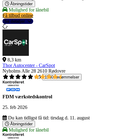
Åbningstider
Mulighed for lånebil
Få tilbud online
Se detaljer
8,3 km
Thor Autocenter - CarSpot
Nyholms Alle 28
2610 Rødovre
4,5
1560 bedømmelser
FDM værkstedskontrol
25. feb 2026
Du kan tidligst få tid:
tirsdag d. 11. august
Åbningstider
Mulighed for lånebil