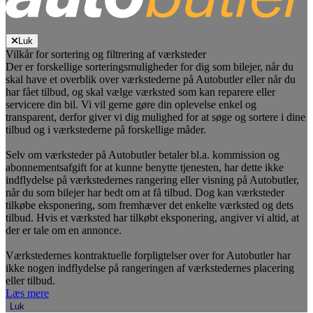
Luk
Vilkår for sortering og filtrering af værksteder
Der er forskellige sorteringsmuligheder for dig som bilejer, når du
skal have et overblik over værkstederne på Autobutler eller når du
har fået tilbud, og skal vælge værksted som kan reparere eller
servicere din bil. Vi vil gerne gøre din oplevelse enkel og
transparent, derfor giver vi dig mulighed for at søge og sortere i dine
tilbud og i værkstederne på forskellige måder.
Selv om værksteder på Autobutler betaler bl.a. kommission og
abonnementsafgift for at kunne benytte tjenesten, har dette ikke
indflydelse på værkstedernes rangering eller visning på Autobutler,
når du som bilejer har bedt om at få tilbud. Dog kan værksteder
tilkøbe eksponering, som fremhæver det enkelte værksted og dets
tilbud. Hvis et værksted har tilkøbt eksponering, angiver vi altid, at
der er tale om en annonce.
Værkstedernes kontraktuelle forpligtelser over for Autobutler har
ikke nogen indflydelse på rangeringen af værkstedernes placering
eller tilbud.
Læs mere
Luk