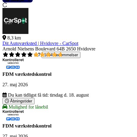
8,3 km
Dit Autoværksted | Hvidovre - CarSpot
Arnold Nielsens Boulevard 64B
2650 Hvidovre
4,7
1004 bedømmelser
FDM værkstedskontrol
27. maj 2026
Du kan tidligst få tid:
tirsdag d. 18. august
Åbningstider
Mulighed for lånebil
FDM værkstedskontrol
27. maj 2026