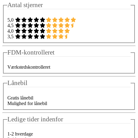
Antal stjerner
5,0
4,5
4,0
3,5
FDM-kontrolleret
Værkstedskontrolleret
Lånebil
Gratis lånebil
Mulighed for lånebil
Ledige tider indenfor
1-2 hverdage