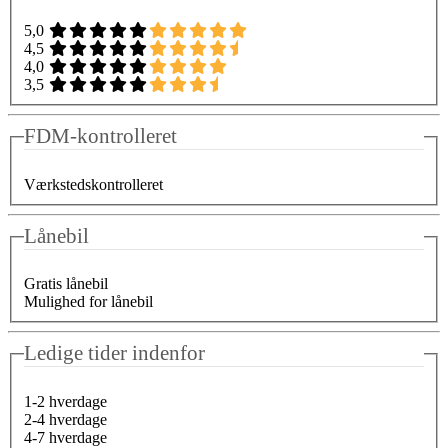
5,0
4,5
4,0
3,5
FDM-kontrolleret
Værkstedskontrolleret
Lånebil
Gratis lånebil
Mulighed for lånebil
Ledige tider indenfor
1-2 hverdage
2-4 hverdage
4-7 hverdage