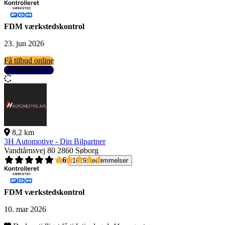
FDM værkstedskontrol
23. jun 2026
Få tilbud online
Se detaljer
8,2 km
3H Automotive - Din Bilpartner
Vandtårnsvej 80
2860 Søborg
4,6
1619 bedømmelser
FDM værkstedskontrol
10. mar 2026