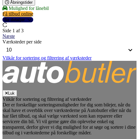
Åbningstider
Mulighed for lånebil
Få tilbud online
Se detaljer
Side 1 af 3
Næste
Værksteder per side
Vilkår for sortering og filtrering af værksteder
Luk
Vilkår for sortering og filtrering af værksteder
Der er forskellige sorteringsmuligheder for dig som bilejer, når du
skal have et overblik over værkstederne på Autobutler eller når du
har fået tilbud, og skal vælge værksted som kan reparere eller
servicere din bil. Vi vil gerne gøre din oplevelse enkel og
transparent, derfor giver vi dig mulighed for at søge og sortere i dine
tilbud og i værkstederne på forskellige måder.