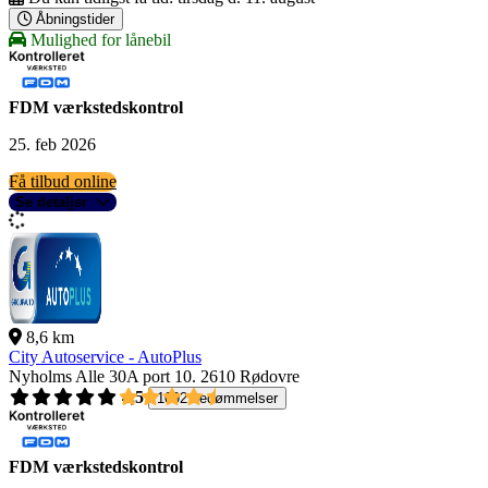
Åbningstider
Mulighed for lånebil
FDM værkstedskontrol
25. feb 2026
Få tilbud online
Se detaljer
8,6 km
City Autoservice - AutoPlus
Nyholms Alle 30A port 10.
2610 Rødovre
4,5
1092 bedømmelser
FDM værkstedskontrol