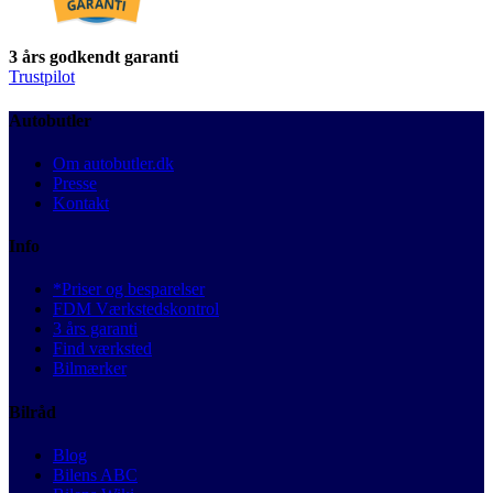
3 års godkendt garanti
Trustpilot
Autobutler
Om autobutler.dk
Presse
Kontakt
Info
*Priser og besparelser
FDM Værkstedskontrol
3 års garanti
Find værksted
Bilmærker
Bilråd
Blog
Bilens ABC