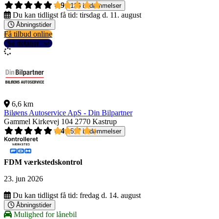
4,9
135 bedømmelser
Du kan tidligst få tid:
tirsdag d. 11. august
Åbningstider
Få tilbud online
Se detaljer
6,6 km
Biløens Autoservice ApS - Din Bilpartner
Gammel Kirkevej 104
2770 Kastrup
4,4
517 bedømmelser
FDM værkstedskontrol
23. jun 2026
Du kan tidligst få tid:
fredag d. 14. august
Åbningstider
Mulighed for lånebil