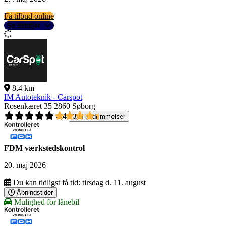
Få tilbud online
Se detaljer
8,4 km
IM Autoteknik - Carspot
Rosenkæret 35
2860 Søborg
4,4
326 bedømmelser
FDM værkstedskontrol
20. maj 2026
Du kan tidligst få tid:
tirsdag d. 11. august
Åbningstider
Mulighed for lånebil