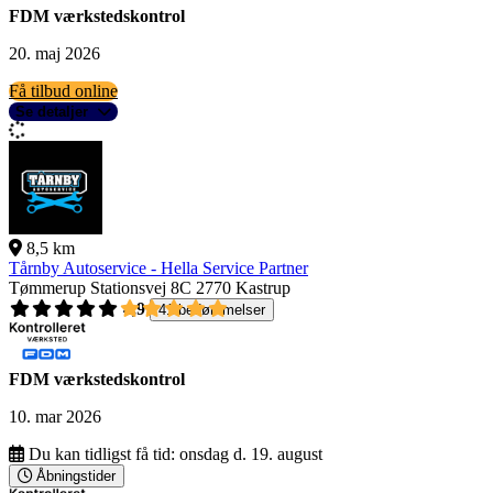
FDM værkstedskontrol
20. maj 2026
Få tilbud online
Se detaljer
8,5 km
Tårnby Autoservice - Hella Service Partner
Tømmerup Stationsvej 8C
2770 Kastrup
4,9
41 bedømmelser
FDM værkstedskontrol
10. mar 2026
Du kan tidligst få tid:
onsdag d. 19. august
Åbningstider