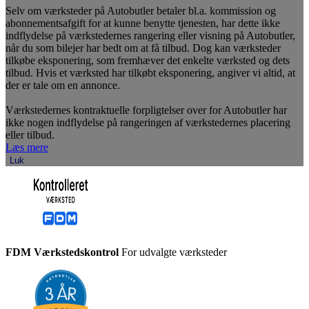
Selv om værksteder på Autobutler betaler bl.a. kommission og
abonnementsafgift for at kunne benytte tjenesten, har dette ikke
indflydelse på værkstedernes rangering eller visning på Autobutler,
når du som bilejer har bedt om at få tilbud. Dog kan værksteder
tilkøbe eksponering, som fremhæver det enkelte værksted og dets
tilbud. Hvis et værksted har tilkøbt eksponering, angiver vi altid, at
der er tale om en annonce.
Værkstedernes kontraktuelle forpligtelser over for Autobutler har
ikke nogen indflydelse på rangeringen af værkstedernes placering
eller tilbud.
Læs mere
Luk
FDM Værkstedskontrol
For udvalgte værksteder