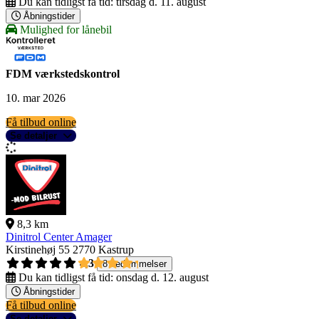
Du kan tidligst få tid:
tirsdag d. 11. august
Åbningstider
Mulighed for lånebil
FDM værkstedskontrol
10. mar 2026
Få tilbud online
Se detaljer
8,3 km
Dinitrol Center Amager
Kirstinehøj 55
2770 Kastrup
4,3
8 bedømmelser
Du kan tidligst få tid:
onsdag d. 12. august
Åbningstider
Få tilbud online
Se detaljer