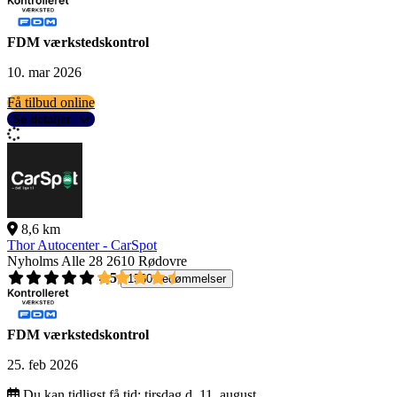
FDM værkstedskontrol
10. mar 2026
Få tilbud online
Se detaljer
8,6 km
Thor Autocenter - CarSpot
Nyholms Alle 28
2610 Rødovre
4,5
1560 bedømmelser
FDM værkstedskontrol
25. feb 2026
Du kan tidligst få tid:
tirsdag d. 11. august