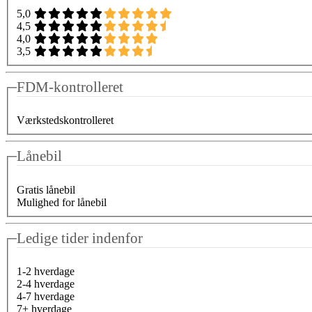
5,0
4,5
4,0
3,5
FDM-kontrolleret
Værkstedskontrolleret
Lånebil
Gratis lånebil
Mulighed for lånebil
Ledige tider indenfor
1-2 hverdage
2-4 hverdage
4-7 hverdage
7+ hverdage