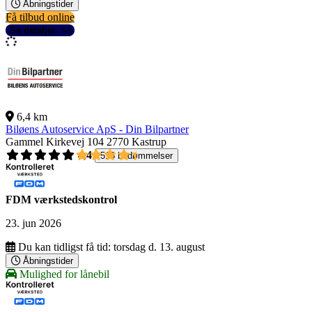
Åbningstider
Få tilbud online
Se detaljer
6,4 km
Biløens Autoservice ApS - Din Bilpartner
Gammel Kirkevej 104
2770 Kastrup
4,4
518 bedømmelser
FDM værkstedskontrol
23. jun 2026
Du kan tidligst få tid:
torsdag d. 13. august
Åbningstider
Mulighed for lånebil