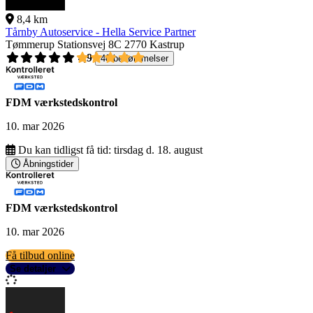
8,4 km
Tårnby Autoservice - Hella Service Partner
Tømmerup Stationsvej 8C
2770 Kastrup
4,9
40 bedømmelser
FDM værkstedskontrol
10. mar 2026
Du kan tidligst få tid:
tirsdag d. 18. august
Åbningstider
FDM værkstedskontrol
10. mar 2026
Få tilbud online
Se detaljer