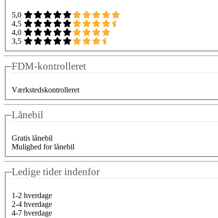
5,0
4,5
4,0
3,5
FDM-kontrolleret
Værkstedskontrolleret
Lånebil
Gratis lånebil
Mulighed for lånebil
Ledige tider indenfor
1-2 hverdage
2-4 hverdage
4-7 hverdage