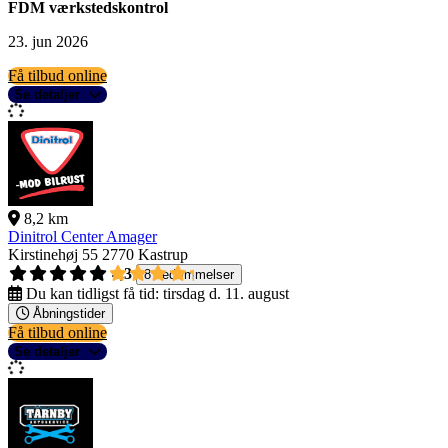
FDM værkstedskontrol
23. jun 2026
Få tilbud online
Se detaljer
8,2 km
Dinitrol Center Amager
Kirstinehøj 55
2770 Kastrup
4,3
8 bedømmelser
Du kan tidligst få tid:
tirsdag d. 11. august
Åbningstider
Få tilbud online
Se detaljer