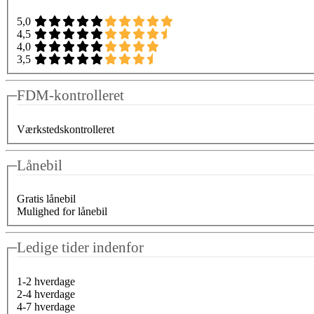
5,0
4,5
4,0
3,5
FDM-kontrolleret
Værkstedskontrolleret
Lånebil
Gratis lånebil
Mulighed for lånebil
Ledige tider indenfor
1-2 hverdage
2-4 hverdage
4-7 hverdage