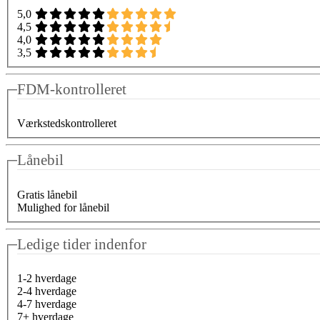
5,0
4,5
4,0
3,5
FDM-kontrolleret
Værkstedskontrolleret
Lånebil
Gratis lånebil
Mulighed for lånebil
Ledige tider indenfor
1-2 hverdage
2-4 hverdage
4-7 hverdage
7+ hverdage