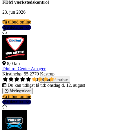
FDM værkstedskontrol
23. jun 2026
Få tilbud online
Se detaljer
8,0 km
Dinitrol Center Amager
Kirstinehøj 55
2770 Kastrup
4,3
8 bedømmelser
Du kan tidligst få tid:
onsdag d. 12. august
Åbningstider
Få tilbud online
Se detaljer