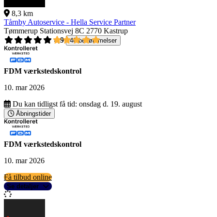
8,3 km
Tårnby Autoservice - Hella Service Partner
Tømmerup Stationsvej 8C
2770 Kastrup
4,9
40 bedømmelser
FDM værkstedskontrol
10. mar 2026
Du kan tidligst få tid:
onsdag d. 19. august
Åbningstider
FDM værkstedskontrol
10. mar 2026
Få tilbud online
Se detaljer