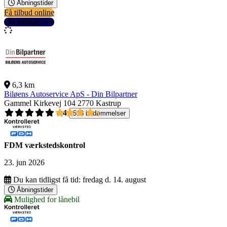
Åbningstider
Få tilbud online
Se detaljer
6,3 km
Biløens Autoservice ApS - Din Bilpartner
Gammel Kirkevej 104
2770 Kastrup
4,4
518 bedømmelser
FDM værkstedskontrol
23. jun 2026
Du kan tidligst få tid:
fredag d. 14. august
Åbningstider
Mulighed for lånebil