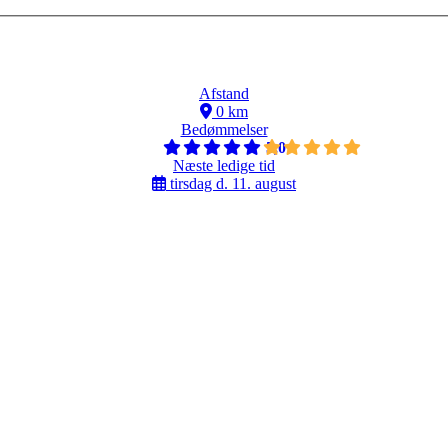
Afstand
0 km
Bedømmelser
5,0
Næste ledige tid
tirsdag d. 11. august