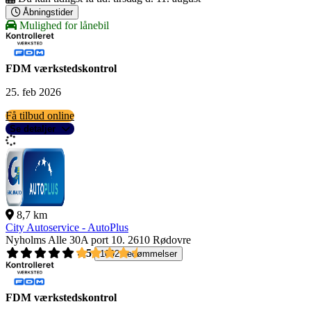
Åbningstider
Mulighed for lånebil
FDM værkstedskontrol
25. feb 2026
Få tilbud online
Se detaljer
8,7 km
City Autoservice - AutoPlus
Nyholms Alle 30A port 10.
2610 Rødovre
4,5
1092 bedømmelser
FDM værkstedskontrol