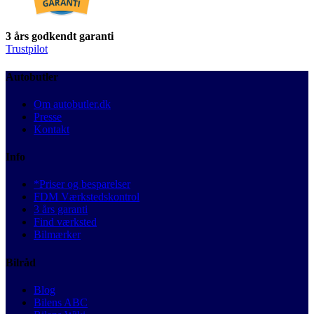
3 års godkendt garanti
Trustpilot
Autobutler
Om autobutler.dk
Presse
Kontakt
Info
*Priser og besparelser
FDM Værkstedskontrol
3 års garanti
Find værksted
Bilmærker
Bilråd
Blog
Bilens ABC