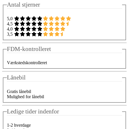
Antal stjerner
5,0
4,5
4,0
3,5
FDM-kontrolleret
Værkstedskontrolleret
Lånebil
Gratis lånebil
Mulighed for lånebil
Ledige tider indenfor
1-2 hverdage