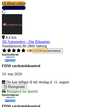
Få tilbud online
Se detaljer
8,4 km
3H Automotive - Din Bilpartner
Vandtårnsvej 80
2860 Søborg
4,6
1618 bedømmelser
FDM værkstedskontrol
10. mar 2026
Du kan tidligst få tid:
tirsdag d. 11. august
Åbningstider
Mulighed for lånebil
FDM værkstedskontrol