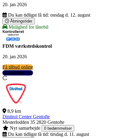
20. jan 2026
Du kan tidligst få tid:
onsdag d. 12. august
Åbningstider
Mulighed for lånebil
FDM værkstedskontrol
20. jan 2026
Få tilbud online
Se detaljer
8,9 km
Dinitrol Center Gentofte
Mesterlodden 35
2820 Gentofte
Nyt samarbejde
0 bedømmelser
Du kan tidligst få tid:
tirsdag d. 11. august