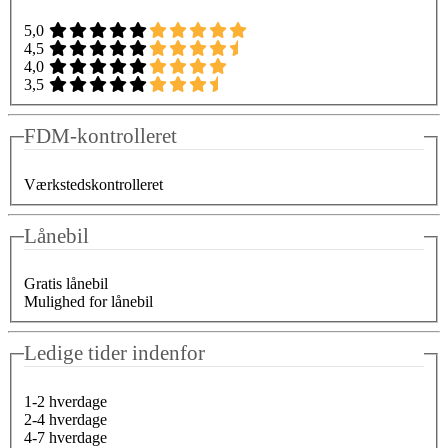
5,0
4,5
4,0
3,5
FDM-kontrolleret
Værkstedskontrolleret
Lånebil
Gratis lånebil
Mulighed for lånebil
Ledige tider indenfor
1-2 hverdage
2-4 hverdage
4-7 hverdage