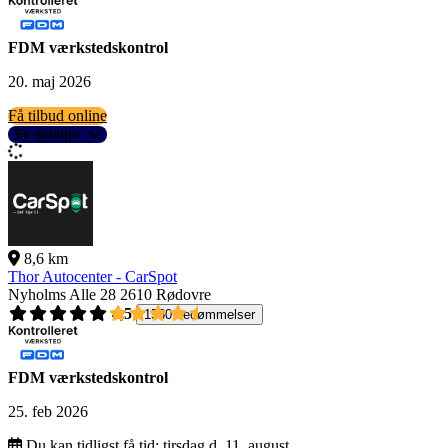
FDM værkstedskontrol
20. maj 2026
Få tilbud online
Se detaljer
8,6 km
Thor Autocenter - CarSpot
Nyholms Alle 28
2610 Rødovre
4,5
1560 bedømmelser
FDM værkstedskontrol
25. feb 2026
Du kan tidligst få tid:
tirsdag d. 11. august