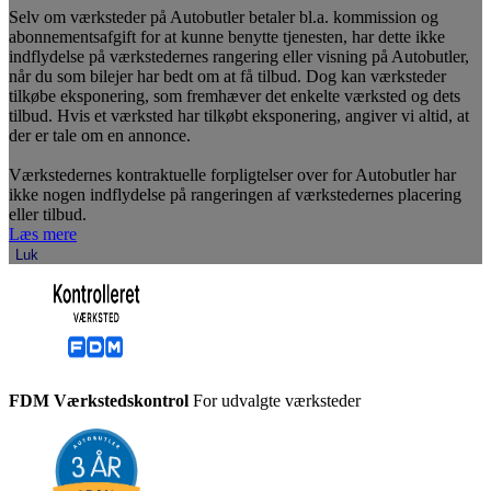
Selv om værksteder på Autobutler betaler bl.a. kommission og
abonnementsafgift for at kunne benytte tjenesten, har dette ikke
indflydelse på værkstedernes rangering eller visning på Autobutler,
når du som bilejer har bedt om at få tilbud. Dog kan værksteder
tilkøbe eksponering, som fremhæver det enkelte værksted og dets
tilbud. Hvis et værksted har tilkøbt eksponering, angiver vi altid, at
der er tale om en annonce.
Værkstedernes kontraktuelle forpligtelser over for Autobutler har
ikke nogen indflydelse på rangeringen af værkstedernes placering
eller tilbud.
Læs mere
Luk
FDM Værkstedskontrol
For udvalgte værksteder