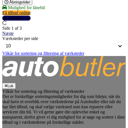
Åbningstider
Mulighed for lånebil
Få tilbud online
Se detaljer
Side 1 af 3
Næste
Værksteder per side
Vilkår for sortering og filtrering af værksteder
Luk
Vilkår for sortering og filtrering af værksteder
Der er forskellige sorteringsmuligheder for dig som bilejer, når du
skal have et overblik over værkstederne på Autobutler eller når du
har fået tilbud, og skal vælge værksted som kan reparere eller
servicere din bil. Vi vil gerne gøre din oplevelse enkel og
transparent, derfor giver vi dig mulighed for at søge og sortere i dine
tilbud og i værkstederne på forskellige måder.