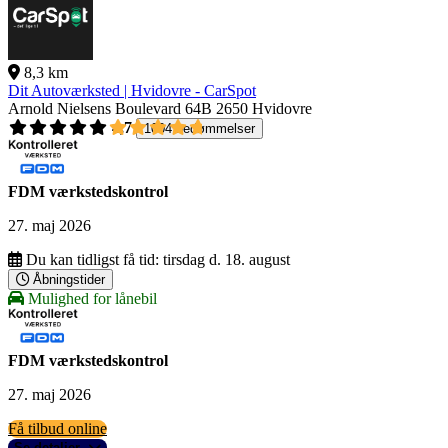
8,3 km
Dit Autoværksted | Hvidovre - CarSpot
Arnold Nielsens Boulevard 64B
2650 Hvidovre
4,7
1004 bedømmelser
FDM værkstedskontrol
27. maj 2026
Du kan tidligst få tid:
tirsdag d. 18. august
Åbningstider
Mulighed for lånebil
FDM værkstedskontrol
27. maj 2026
Få tilbud online
Se detaljer