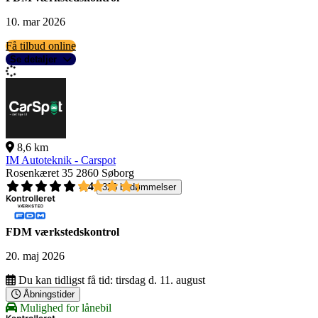
10. mar 2026
Få tilbud online
Se detaljer
8,6 km
IM Autoteknik - Carspot
Rosenkæret 35
2860 Søborg
4,4
326 bedømmelser
FDM værkstedskontrol
20. maj 2026
Du kan tidligst få tid:
tirsdag d. 11. august
Åbningstider
Mulighed for lånebil