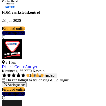
FDM værkstedskontrol
23. jun 2026
Få tilbud online
Se detaljer
8,1 km
Dinitrol Center Amager
Kirstinehøj 55
2770 Kastrup
4,3
8 bedømmelser
Du kan tidligst få tid:
onsdag d. 12. august
Åbningstider
Få tilbud online
Se detaljer