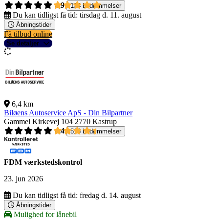
4,9
134 bedømmelser
Du kan tidligst få tid:
tirsdag d. 11. august
Åbningstider
Få tilbud online
Se detaljer
6,4 km
Biløens Autoservice ApS - Din Bilpartner
Gammel Kirkevej 104
2770 Kastrup
4,4
516 bedømmelser
FDM værkstedskontrol
23. jun 2026
Du kan tidligst få tid:
fredag d. 14. august
Åbningstider
Mulighed for lånebil