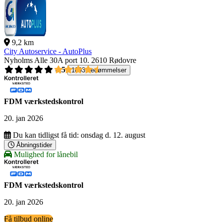
9,2 km
City Autoservice - AutoPlus
Nyholms Alle 30A port 10.
2610 Rødovre
4,5
1093 bedømmelser
FDM værkstedskontrol
20. jan 2026
Du kan tidligst få tid:
onsdag d. 12. august
Åbningstider
Mulighed for lånebil
FDM værkstedskontrol
20. jan 2026
Få tilbud online