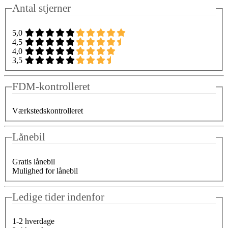
Antal stjerner
5,0
4,5
4,0
3,5
FDM-kontrolleret
Værkstedskontrolleret
Lånebil
Gratis lånebil
Mulighed for lånebil
Ledige tider indenfor
1-2 hverdage