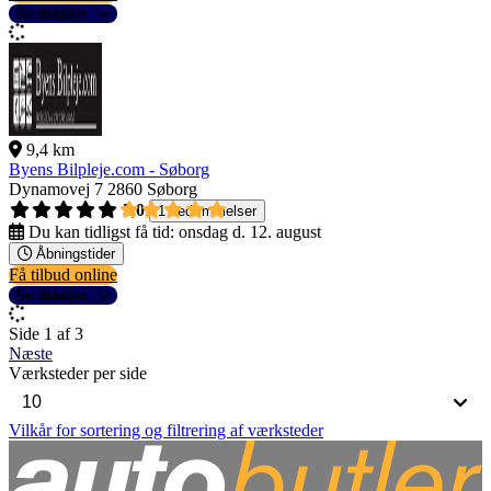
Se detaljer
9,4 km
Byens Bilpleje.com - Søborg
Dynamovej 7
2860 Søborg
5,0
1 bedømmelser
Du kan tidligst få tid:
onsdag d. 12. august
Åbningstider
Få tilbud online
Se detaljer
Side 1 af 3
Næste
Værksteder per side
Vilkår for sortering og filtrering af værksteder