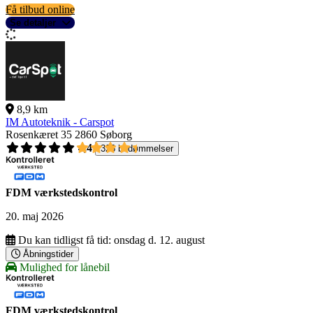
Få tilbud online
Se detaljer
8,9 km
IM Autoteknik - Carspot
Rosenkæret 35
2860 Søborg
4,4
326 bedømmelser
FDM værkstedskontrol
20. maj 2026
Du kan tidligst få tid:
onsdag d. 12. august
Åbningstider
Mulighed for lånebil
FDM værkstedskontrol