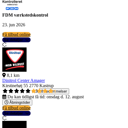
FDM værkstedskontrol
23. jun 2026
Få tilbud online
Se detaljer
8,1 km
Dinitrol Center Amager
Kirstinehøj 55
2770 Kastrup
4,3
8 bedømmelser
Du kan tidligst få tid:
onsdag d. 12. august
Åbningstider
Få tilbud online
Se detaljer