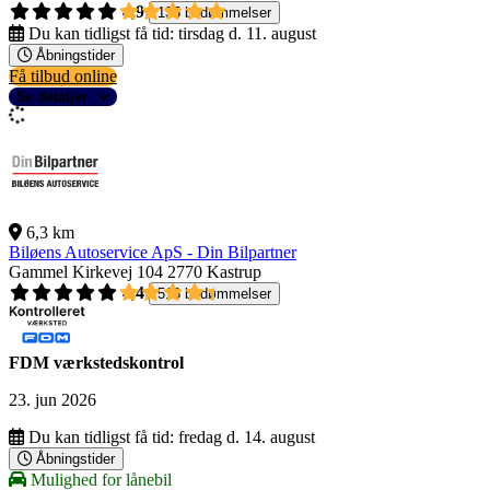
4,9
135 bedømmelser
Du kan tidligst få tid:
tirsdag d. 11. august
Åbningstider
Få tilbud online
Se detaljer
6,3 km
Biløens Autoservice ApS - Din Bilpartner
Gammel Kirkevej 104
2770 Kastrup
4,4
518 bedømmelser
FDM værkstedskontrol
23. jun 2026
Du kan tidligst få tid:
fredag d. 14. august
Åbningstider
Mulighed for lånebil