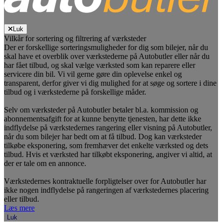
Luk
Vilkår for sortering og filtrering af værksteder
Der er forskellige sorteringsmuligheder for dig som bilejer, når du
skal have et overblik over værkstederne på Autobutler eller når du
har fået tilbud, og skal vælge værksted som kan reparere eller
servicere din bil. Vi vil gerne gøre din oplevelse enkel og
transparent, derfor giver vi dig mulighed for at søge og sortere i dine
tilbud og i værkstederne på forskellige måder.
Selv om værksteder på Autobutler betaler bl.a. kommission og
abonnementsafgift for at kunne benytte tjenesten, har dette ikke
indflydelse på værkstedernes rangering eller visning på Autobutler,
når du som bilejer har bedt om at få tilbud. Dog kan værksteder
tilkøbe eksponering, som fremhæver det enkelte værksted og dets
tilbud. Hvis et værksted har tilkøbt eksponering, angiver vi altid, at
der er tale om en annonce.
Værkstedernes kontraktuelle forpligtelser over for Autobutler har
ikke nogen indflydelse på rangeringen af værkstedernes placering
eller tilbud.
Læs mere
Luk