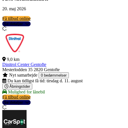
20. maj 2026
Få tilbud online
Se detaljer
9,0 km
Dinitrol Center Gentofte
Mesterlodden 35
2820 Gentofte
Nyt samarbejde
0 bedømmelser
Du kan tidligst få tid:
tirsdag d. 11. august
Åbningstider
Mulighed for lånebil
Få tilbud online
Se detaljer