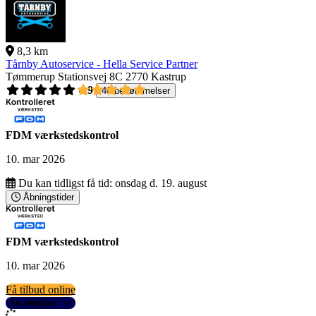
8,3 km
Tårnby Autoservice - Hella Service Partner
Tømmerup Stationsvej 8C
2770 Kastrup
4,9
40 bedømmelser
FDM værkstedskontrol
10. mar 2026
Du kan tidligst få tid:
onsdag d. 19. august
Åbningstider
FDM værkstedskontrol
10. mar 2026
Få tilbud online
Se detaljer