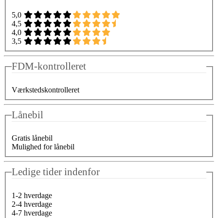
5,0
4,5
4,0
3,5
FDM-kontrolleret
Værkstedskontrolleret
Lånebil
Gratis lånebil
Mulighed for lånebil
Ledige tider indenfor
1-2 hverdage
2-4 hverdage
4-7 hverdage