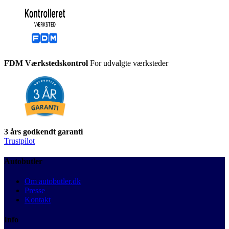
FDM Værkstedskontrol
For udvalgte værksteder
3 års godkendt garanti
Trustpilot
Autobutler
Om autobutler.dk
Presse
Kontakt
Info