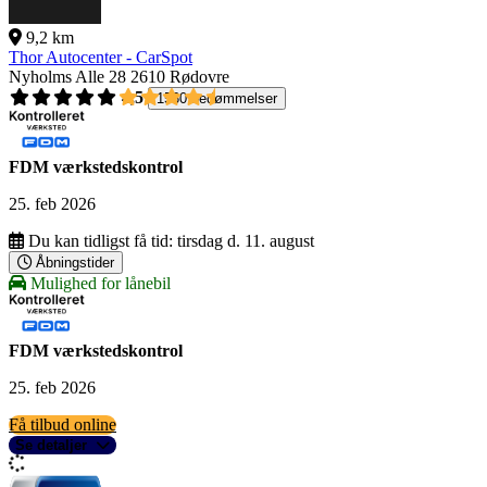
9,2 km
Thor Autocenter - CarSpot
Nyholms Alle 28
2610 Rødovre
4,5
1560 bedømmelser
FDM værkstedskontrol
25. feb 2026
Du kan tidligst få tid:
tirsdag d. 11. august
Åbningstider
Mulighed for lånebil
FDM værkstedskontrol
25. feb 2026
Få tilbud online
Se detaljer