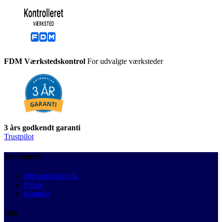
FDM Værkstedskontrol
For udvalgte værksteder
3 års godkendt garanti
Trustpilot
Autobutler
Om autobutler.dk
Presse
Kontakt
Info