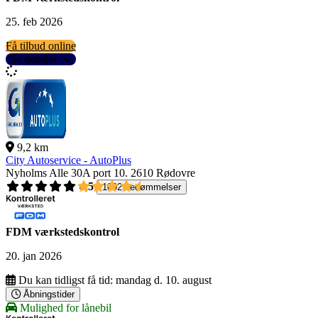
25. feb 2026
Få tilbud online
Se detaljer
9,2 km
City Autoservice - AutoPlus
Nyholms Alle 30A port 10.
2610 Rødovre
4,5
1092 bedømmelser
FDM værkstedskontrol
20. jan 2026
Du kan tidligst få tid:
mandag d. 10. august
Åbningstider
Mulighed for lånebil