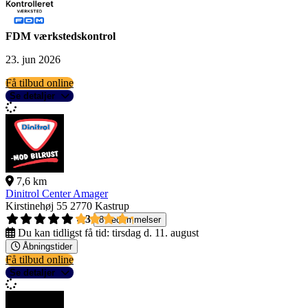
FDM værkstedskontrol
23. jun 2026
Få tilbud online
Se detaljer
7,6 km
Dinitrol Center Amager
Kirstinehøj 55
2770 Kastrup
4,3
8 bedømmelser
Du kan tidligst få tid:
tirsdag d. 11. august
Åbningstider
Få tilbud online
Se detaljer