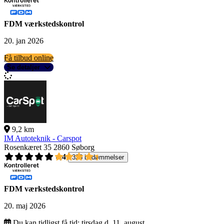
FDM værkstedskontrol
20. jan 2026
Få tilbud online
Se detaljer
9,2 km
IM Autoteknik - Carspot
Rosenkæret 35
2860 Søborg
4,4
326 bedømmelser
FDM værkstedskontrol
20. maj 2026
Du kan tidligst få tid:
tirsdag d. 11. august