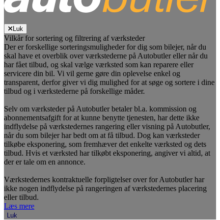
Luk
Vilkår for sortering og filtrering af værksteder
Der er forskellige sorteringsmuligheder for dig som bilejer, når du
skal have et overblik over værkstederne på Autobutler eller når du
har fået tilbud, og skal vælge værksted som kan reparere eller
servicere din bil. Vi vil gerne gøre din oplevelse enkel og
transparent, derfor giver vi dig mulighed for at søge og sortere i dine
tilbud og i værkstederne på forskellige måder.
Selv om værksteder på Autobutler betaler bl.a. kommission og
abonnementsafgift for at kunne benytte tjenesten, har dette ikke
indflydelse på værkstedernes rangering eller visning på Autobutler,
når du som bilejer har bedt om at få tilbud. Dog kan værksteder
tilkøbe eksponering, som fremhæver det enkelte værksted og dets
tilbud. Hvis et værksted har tilkøbt eksponering, angiver vi altid, at
der er tale om en annonce.
Værkstedernes kontraktuelle forpligtelser over for Autobutler har
ikke nogen indflydelse på rangeringen af værkstedernes placering
eller tilbud.
Læs mere
Luk