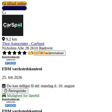
Få tilbud online
Se detaljer
9,2 km
Thor Autocenter - CarSpot
Nyholms Alle 28
2610 Rødovre
4,5
1558 bedømmelser
FDM værkstedskontrol
25. feb 2026
Du kan tidligst få tid:
mandag d. 10. august
Åbningstider
Mulighed for lånebil
FDM værkstedskontrol