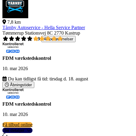
7,8 km
Tårnby Autoservice - Hella Service Partner
Tømmerup Stationsvej 8C
2770 Kastrup
4,9
40 bedømmelser
FDM værkstedskontrol
10. mar 2026
Du kan tidligst få tid:
tirsdag d. 18. august
Åbningstider
FDM værkstedskontrol
10. mar 2026
Få tilbud online
Se detaljer