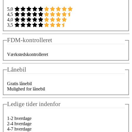
5,0
4,5
4,0
3,5
FDM-kontrolleret
Værkstedskontrolleret
Lånebil
Gratis lånebil
Mulighed for lånebil
Ledige tider indenfor
1-2 hverdage
2-4 hverdage
4-7 hverdage