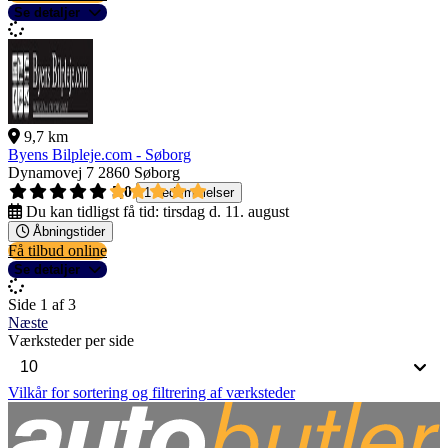
Se detaljer
9,7 km
Byens Bilpleje.com - Søborg
Dynamovej 7
2860 Søborg
5,0
1 bedømmelser
Du kan tidligst få tid:
tirsdag d. 11. august
Åbningstider
Få tilbud online
Se detaljer
Side 1 af 3
Næste
Værksteder per side
Vilkår for sortering og filtrering af værksteder