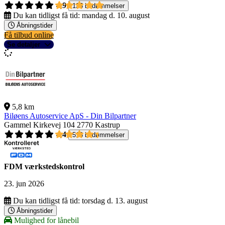
4,9
135 bedømmelser
Du kan tidligst få tid:
mandag d. 10. august
Åbningstider
Få tilbud online
Se detaljer
5,8 km
Biløens Autoservice ApS - Din Bilpartner
Gammel Kirkevej 104
2770 Kastrup
4,4
518 bedømmelser
FDM værkstedskontrol
23. jun 2026
Du kan tidligst få tid:
torsdag d. 13. august
Åbningstider
Mulighed for lånebil