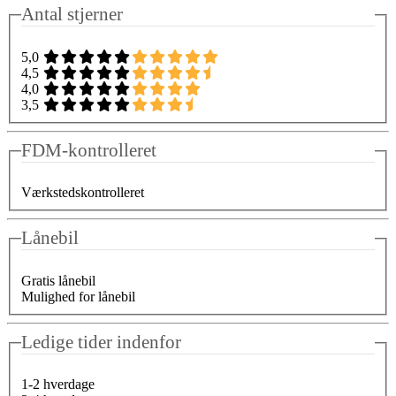
Antal stjerner
5,0
4,5
4,0
3,5
FDM-kontrolleret
Værkstedskontrolleret
Lånebil
Gratis lånebil
Mulighed for lånebil
Ledige tider indenfor
1-2 hverdage