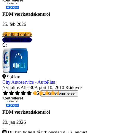
FDM værkstedskontrol
25. feb 2026
Få tilbud online
Se detaljer
9,4 km
City Autoservice - AutoPlus
Nyholms Alle 30A port 10.
2610 Rødovre
4,5
1093 bedømmelser
FDM værkstedskontrol
20. jan 2026
Du kan tidligst få tid:
onsdag d. 12. august