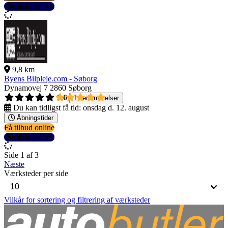
Se detaljer
9,8 km
Byens Bilpleje.com - Søborg
Dynamovej 7
2860 Søborg
5,0
1 bedømmelser
Du kan tidligst få tid:
onsdag d. 12. august
Åbningstider
Få tilbud online
Se detaljer
Side 1 af 3
Næste
Værksteder per side
Vilkår for sortering og filtrering af værksteder