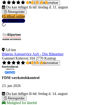
4,9
135 bedømmelser
Du kan tidligst få tid:
tirsdag d. 11. august
Åbningstider
Få tilbud online
Se detaljer
5,8 km
Biløens Autoservice ApS - Din Bilpartner
Gammel Kirkevej 104
2770 Kastrup
4,4
518 bedømmelser
FDM værkstedskontrol
23. jun 2026
Du kan tidligst få tid:
fredag d. 14. august
Åbningstider
Mulighed for lånebil