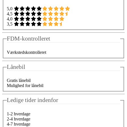
5,0
4,5
4,0
3,5
FDM-kontrolleret
Værkstedskontrolleret
Lånebil
Gratis lånebil
Mulighed for lånebil
Ledige tider indenfor
1-2 hverdage
2-4 hverdage
4-7 hverdage