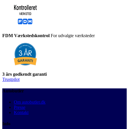
FDM Værkstedskontrol
For udvalgte værksteder
3 års godkendt garanti
Trustpilot
Autobutler
Om autobutler.dk
Presse
Kontakt
Info