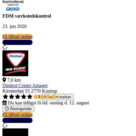
FDM værkstedskontrol
23. jun 2026
Få tilbud online
Se detaljer
7,6 km
Dinitrol Center Amager
Kirstinehøj 55
2770 Kastrup
4,3
8 bedømmelser
Du kan tidligst få tid:
onsdag d. 12. august
Åbningstider
Få tilbud online
Se detaljer