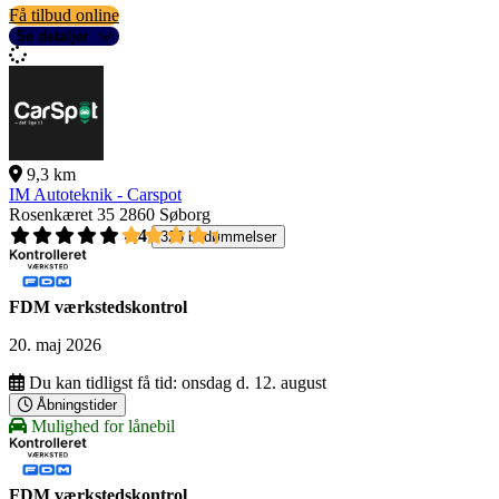
Få tilbud online
Se detaljer
9,3 km
IM Autoteknik - Carspot
Rosenkæret 35
2860 Søborg
4,4
326 bedømmelser
FDM værkstedskontrol
20. maj 2026
Du kan tidligst få tid:
onsdag d. 12. august
Åbningstider
Mulighed for lånebil
FDM værkstedskontrol