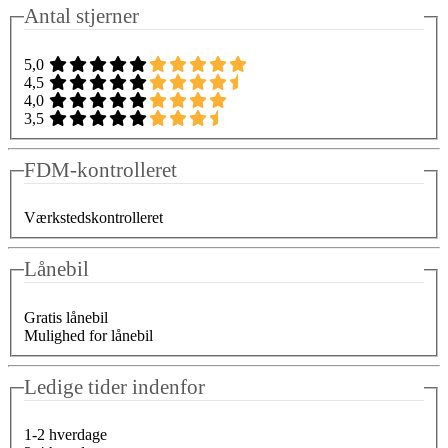
Antal stjerner
5,0
4,5
4,0
3,5
FDM-kontrolleret
Værkstedskontrolleret
Lånebil
Gratis lånebil
Mulighed for lånebil
Ledige tider indenfor
1-2 hverdage