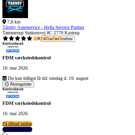
7,8 km
Tårnby Autoservice - Hella Service Partner
Tømmerup Stationsvej 8C
2770 Kastrup
4,9
40 bedømmelser
FDM værkstedskontrol
10. mar 2026
Du kan tidligst få tid:
onsdag d. 19. august
Åbningstider
FDM værkstedskontrol
10. mar 2026
Få tilbud online
Se detaljer