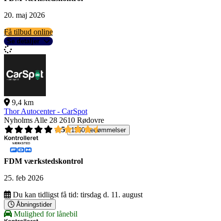
20. maj 2026
Få tilbud online
Se detaljer
9,4 km
Thor Autocenter - CarSpot
Nyholms Alle 28
2610 Rødovre
4,5
1560 bedømmelser
FDM værkstedskontrol
25. feb 2026
Du kan tidligst få tid:
tirsdag d. 11. august
Åbningstider
Mulighed for lånebil