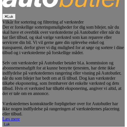
Luk
Vilkår for sortering og filtrering af værksteder
Der er forskellige sorteringsmuligheder for dig som bilejer, når du
skal have et overblik over værkstederne på Autobutler eller når du
har fået tilbud, og skal vælge værksted som kan reparere eller
servicere din bil. Vi vil gerne gøre din oplevelse enkel og
transparent, derfor giver vi dig mulighed for at søge og sortere i dine
tilbud og i værkstederne på forskellige måder.
Selv om værksteder på Autobutler betaler bl.a. kommission og
abonnementsafgift for at kunne benytte tjenesten, har dette ikke
indflydelse på værkstedernes rangering eller visning på Autobutler,
når du som bilejer har bedt om at få tilbud. Dog kan værksteder
tilkøbe eksponering, som fremhæver det enkelte værksted og dets
tilbud. Hvis et værksted har tilkøbt eksponering, angiver vi altid, at
der er tale om en annonce.
Værkstedernes kontraktuelle forpligtelser over for Autobutler har
ikke nogen indflydelse på rangeringen af værkstedernes placering
eller tilbud.
Læs mere
Luk