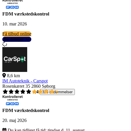
FDM værkstedskontrol
10. mar 2026
Få tilbud online
Se detaljer
8,6 km
IM Autoteknik - Carspot
Rosenkæret 35
2860 Søborg
4,4
326 bedømmelser
FDM værkstedskontrol
20. maj 2026
Du kan tidligst få tid:
tirsdag d. 11. august