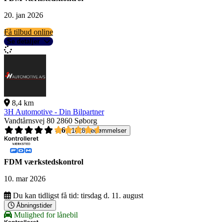
20. jan 2026
Få tilbud online
Se detaljer
8,4 km
3H Automotive - Din Bilpartner
Vandtårnsvej 80
2860 Søborg
4,6
1618 bedømmelser
FDM værkstedskontrol
10. mar 2026
Du kan tidligst få tid:
tirsdag d. 11. august
Åbningstider
Mulighed for lånebil