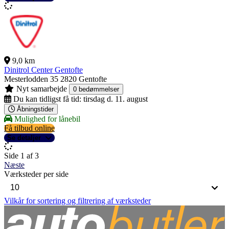
9,0 km
Dinitrol Center Gentofte
Mesterlodden 35
2820 Gentofte
Nyt samarbejde
0 bedømmelser
Du kan tidligst få tid:
tirsdag d. 11. august
Åbningstider
Mulighed for lånebil
Få tilbud online
Se detaljer
Side 1 af 3
Næste
Værksteder per side
Vilkår for sortering og filtrering af værksteder