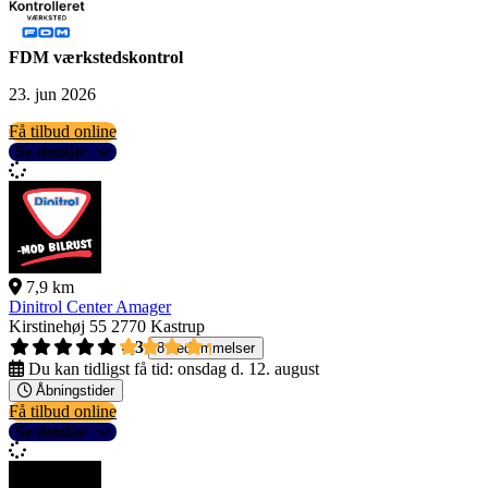
FDM værkstedskontrol
23. jun 2026
Få tilbud online
Se detaljer
7,9 km
Dinitrol Center Amager
Kirstinehøj 55
2770 Kastrup
4,3
8 bedømmelser
Du kan tidligst få tid:
onsdag d. 12. august
Åbningstider
Få tilbud online
Se detaljer