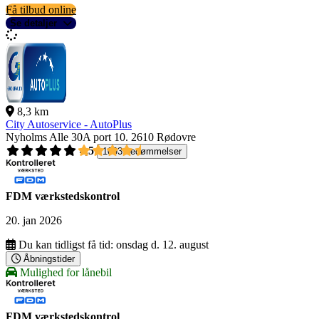
Få tilbud online
Se detaljer
8,3 km
City Autoservice - AutoPlus
Nyholms Alle 30A port 10.
2610 Rødovre
4,5
1093 bedømmelser
FDM værkstedskontrol
20. jan 2026
Du kan tidligst få tid:
onsdag d. 12. august
Åbningstider
Mulighed for lånebil
FDM værkstedskontrol