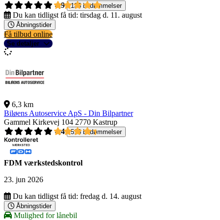
4,9
135 bedømmelser
Du kan tidligst få tid:
tirsdag d. 11. august
Åbningstider
Få tilbud online
Se detaljer
6,3 km
Biløens Autoservice ApS - Din Bilpartner
Gammel Kirkevej 104
2770 Kastrup
4,4
518 bedømmelser
FDM værkstedskontrol
23. jun 2026
Du kan tidligst få tid:
fredag d. 14. august
Åbningstider
Mulighed for lånebil