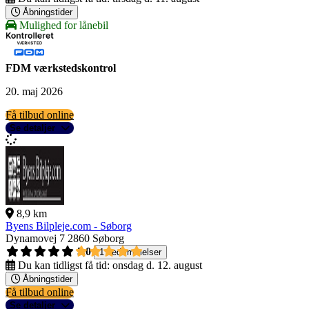
Åbningstider
Mulighed for lånebil
FDM værkstedskontrol
20. maj 2026
Få tilbud online
Se detaljer
8,9 km
Byens Bilpleje.com - Søborg
Dynamovej 7
2860 Søborg
5,0
1 bedømmelser
Du kan tidligst få tid:
onsdag d. 12. august
Åbningstider
Få tilbud online
Se detaljer