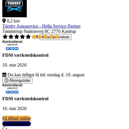
8,2 km
Tårnby Autoservice - Hella Service Partner
Tømmerup Stationsvej 8C
2770 Kastrup
4,9
40 bedømmelser
FDM værkstedskontrol
10. mar 2026
Du kan tidligst få tid:
onsdag d. 19. august
Åbningstider
FDM værkstedskontrol
10. mar 2026
Få tilbud online
Se detaljer