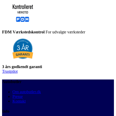
FDM Værkstedskontrol
For udvalgte værksteder
3 års godkendt garanti
Trustpilot
Autobutler
Om autobutler.dk
Presse
Kontakt
Info