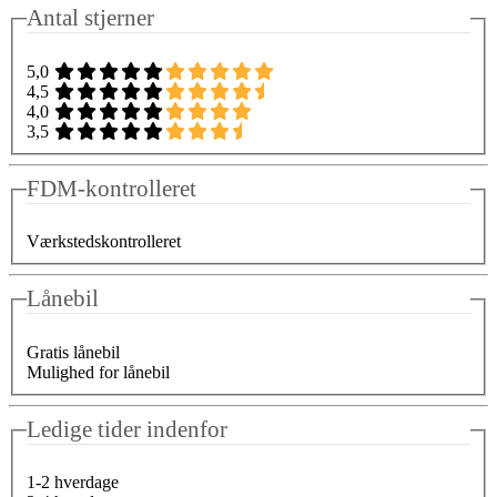
Antal stjerner
5,0
4,5
4,0
3,5
FDM-kontrolleret
Værkstedskontrolleret
Lånebil
Gratis lånebil
Mulighed for lånebil
Ledige tider indenfor
1-2 hverdage