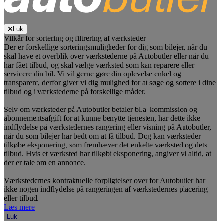
Luk
Vilkår for sortering og filtrering af værksteder
Der er forskellige sorteringsmuligheder for dig som bilejer, når du
skal have et overblik over værkstederne på Autobutler eller når du
har fået tilbud, og skal vælge værksted som kan reparere eller
servicere din bil. Vi vil gerne gøre din oplevelse enkel og
transparent, derfor giver vi dig mulighed for at søge og sortere i dine
tilbud og i værkstederne på forskellige måder.
Selv om værksteder på Autobutler betaler bl.a. kommission og
abonnementsafgift for at kunne benytte tjenesten, har dette ikke
indflydelse på værkstedernes rangering eller visning på Autobutler,
når du som bilejer har bedt om at få tilbud. Dog kan værksteder
tilkøbe eksponering, som fremhæver det enkelte værksted og dets
tilbud. Hvis et værksted har tilkøbt eksponering, angiver vi altid, at
der er tale om en annonce.
Værkstedernes kontraktuelle forpligtelser over for Autobutler har
ikke nogen indflydelse på rangeringen af værkstedernes placering
eller tilbud.
Læs mere
Luk