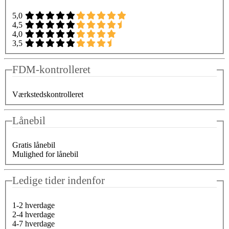
5,0
4,5
4,0
3,5
FDM-kontrolleret
Værkstedskontrolleret
Lånebil
Gratis lånebil
Mulighed for lånebil
Ledige tider indenfor
1-2 hverdage
2-4 hverdage
4-7 hverdage