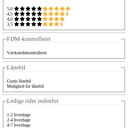
5,0
4,5
4,0
3,5
FDM-kontrolleret
Værkstedskontrolleret
Lånebil
Gratis lånebil
Mulighed for lånebil
Ledige tider indenfor
1-2 hverdage
2-4 hverdage
4-7 hverdage