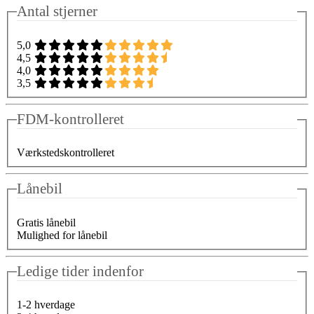
Antal stjerner
5,0
4,5
4,0
3,5
FDM-kontrolleret
Værkstedskontrolleret
Lånebil
Gratis lånebil
Mulighed for lånebil
Ledige tider indenfor
1-2 hverdage