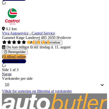
9,1 km
Viva Autoservice - Castrol Service
Gammel Køge Landevej 485
2650 Hvidovre
4,8
189 bedømmelser
Du kan tidligst få tid:
tirsdag d. 11. august
Åbningstider
Få tilbud online
Se detaljer
Side 1 af 3
Næste
Værksteder per side
Vilkår for sortering og filtrering af værksteder