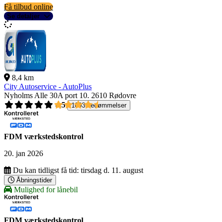
Få tilbud online
Se detaljer
8,4 km
City Autoservice - AutoPlus
Nyholms Alle 30A port 10.
2610 Rødovre
4,5
1093 bedømmelser
FDM værkstedskontrol
20. jan 2026
Du kan tidligst få tid:
tirsdag d. 11. august
Åbningstider
Mulighed for lånebil
FDM værkstedskontrol