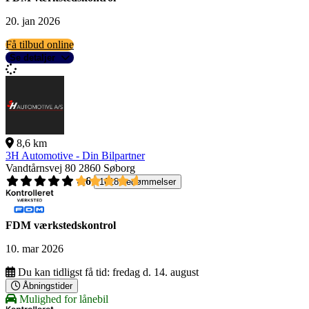
20. jan 2026
Få tilbud online
Se detaljer
8,6 km
3H Automotive - Din Bilpartner
Vandtårnsvej 80
2860 Søborg
4,6
1618 bedømmelser
FDM værkstedskontrol
10. mar 2026
Du kan tidligst få tid:
fredag d. 14. august
Åbningstider
Mulighed for lånebil