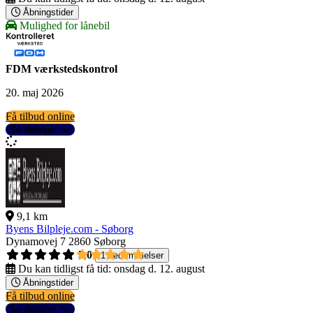
Åbningstider
Mulighed for lånebil
FDM værkstedskontrol
20. maj 2026
Få tilbud online
Se detaljer
9,1 km
Byens Bilpleje.com - Søborg
Dynamovej 7
2860 Søborg
5,0
1 bedømmelser
Du kan tidligst få tid:
onsdag d. 12. august
Åbningstider
Få tilbud online
Se detaljer