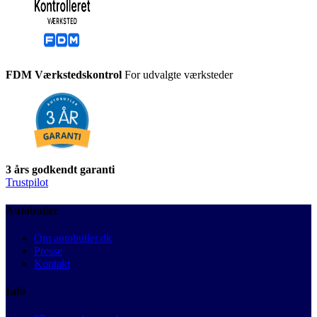
FDM Værkstedskontrol
For udvalgte værksteder
3 års godkendt garanti
Trustpilot
Autobutler
Om autobutler.dk
Presse
Kontakt
Info