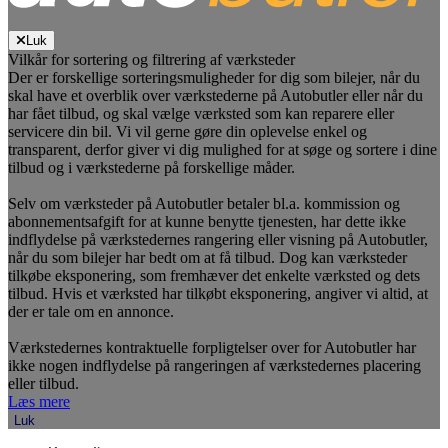
Luk
Vilkår for sortering og filtrering af værksteder
Der er forskellige sorteringsmuligheder for dig som bilejer, når du
skal have et overblik over værkstederne på Autobutler eller når du
har fået tilbud, og skal vælge værksted som kan reparere eller
servicere din bil. Vi vil gerne gøre din oplevelse enkel og
transparent, derfor giver vi dig mulighed for at søge og sortere i dine
tilbud og i værkstederne på forskellige måder.
Selv om værksteder på Autobutler betaler bl.a. kommission og
abonnementsafgift for at kunne benytte tjenesten, har dette ikke
indflydelse på værkstedernes rangering eller visning på Autobutler,
når du som bilejer har bedt om at få tilbud. Dog kan værksteder
tilkøbe eksponering, som fremhæver det enkelte værksted og dets
tilbud. Hvis et værksted har tilkøbt eksponering, angiver vi altid, at
der er tale om en annonce.
Værkstedernes kontraktuelle forpligtelser over for Autobutler har
ikke nogen indflydelse på rangeringen af værkstedernes placering
eller tilbud.
Læs mere
Luk