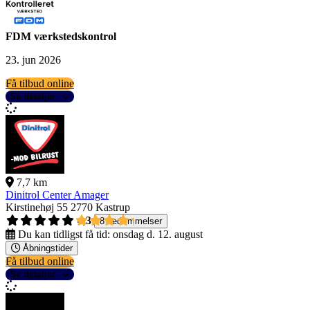
FDM værkstedskontrol
23. jun 2026
Få tilbud online
Se detaljer
7,7 km
Dinitrol Center Amager
Kirstinehøj 55
2770 Kastrup
4,3
8 bedømmelser
Du kan tidligst få tid:
onsdag d. 12. august
Åbningstider
Få tilbud online
Se detaljer