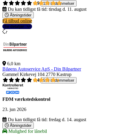
4,9
135 bedømmelser
Du kan tidligst få tid:
tirsdag d. 11. august
Åbningstider
Få tilbud online
Se detaljer
6,0 km
Biløens Autoservice ApS - Din Bilpartner
Gammel Kirkevej 104
2770 Kastrup
4,4
518 bedømmelser
FDM værkstedskontrol
23. jun 2026
Du kan tidligst få tid:
fredag d. 14. august
Åbningstider
Mulighed for lånebil