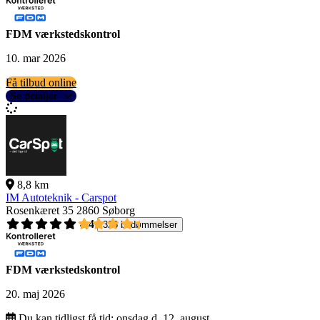
FDM værkstedskontrol
10. mar 2026
Få tilbud online
Se detaljer
8,8 km
IM Autoteknik - Carspot
Rosenkæret 35
2860 Søborg
4,4
326 bedømmelser
FDM værkstedskontrol
20. maj 2026
Du kan tidligst få tid:
onsdag d. 12. august