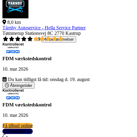
8,0 km
Tårnby Autoservice - Hella Service Partner
Tømmerup Stationsvej 8C
2770 Kastrup
4,9
40 bedømmelser
FDM værkstedskontrol
10. mar 2026
Du kan tidligst få tid:
onsdag d. 19. august
Åbningstider
FDM værkstedskontrol
10. mar 2026
Få tilbud online
Se detaljer