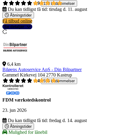
4,9
135 bedømmelser
Du kan tidligst få tid:
tirsdag d. 11. august
Åbningstider
Få tilbud online
Se detaljer
6,4 km
Biløens Autoservice ApS - Din Bilpartner
Gammel Kirkevej 104
2770 Kastrup
4,4
518 bedømmelser
FDM værkstedskontrol
23. jun 2026
Du kan tidligst få tid:
fredag d. 14. august
Åbningstider
Mulighed for lånebil