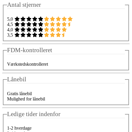
Antal stjerner
5,0
4,5
4,0
3,5
FDM-kontrolleret
Værkstedskontrolleret
Lånebil
Gratis lånebil
Mulighed for lånebil
Ledige tider indenfor
1-2 hverdage