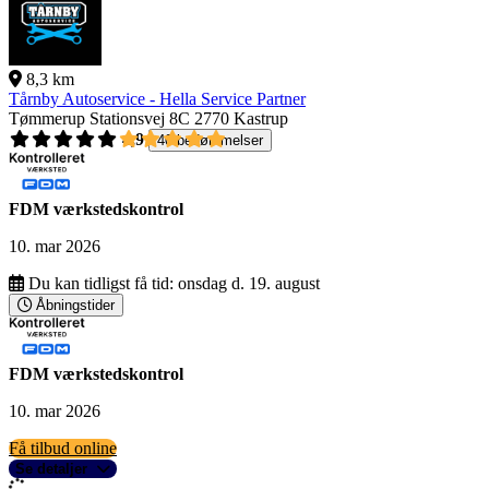
8,3 km
Tårnby Autoservice - Hella Service Partner
Tømmerup Stationsvej 8C
2770 Kastrup
4,9
40 bedømmelser
FDM værkstedskontrol
10. mar 2026
Du kan tidligst få tid:
onsdag d. 19. august
Åbningstider
FDM værkstedskontrol
10. mar 2026
Få tilbud online
Se detaljer