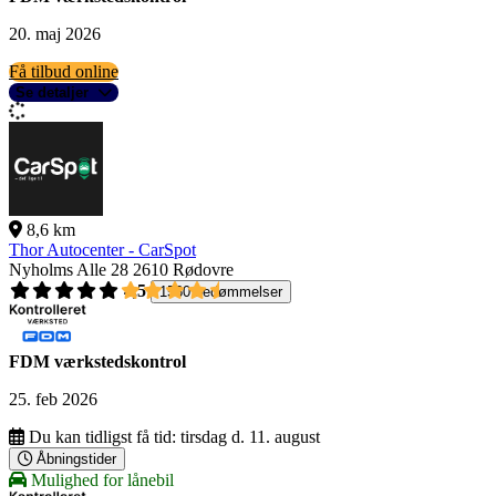
20. maj 2026
Få tilbud online
Se detaljer
8,6 km
Thor Autocenter - CarSpot
Nyholms Alle 28
2610 Rødovre
4,5
1560 bedømmelser
FDM værkstedskontrol
25. feb 2026
Du kan tidligst få tid:
tirsdag d. 11. august
Åbningstider
Mulighed for lånebil