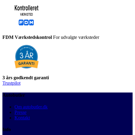
FDM Værkstedskontrol
For udvalgte værksteder
3 års godkendt garanti
Trustpilot
Autobutler
Om autobutler.dk
Presse
Kontakt
Info