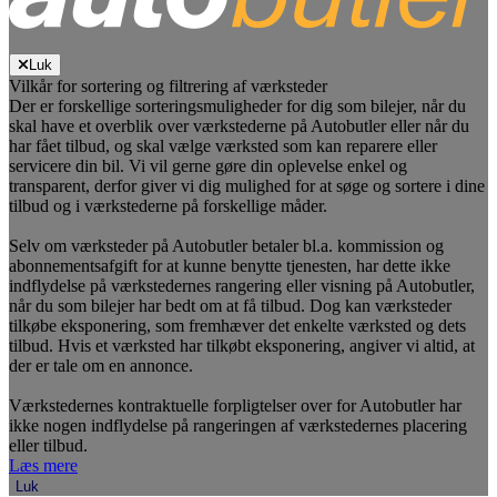
Luk
Vilkår for sortering og filtrering af værksteder
Der er forskellige sorteringsmuligheder for dig som bilejer, når du
skal have et overblik over værkstederne på Autobutler eller når du
har fået tilbud, og skal vælge værksted som kan reparere eller
servicere din bil. Vi vil gerne gøre din oplevelse enkel og
transparent, derfor giver vi dig mulighed for at søge og sortere i dine
tilbud og i værkstederne på forskellige måder.
Selv om værksteder på Autobutler betaler bl.a. kommission og
abonnementsafgift for at kunne benytte tjenesten, har dette ikke
indflydelse på værkstedernes rangering eller visning på Autobutler,
når du som bilejer har bedt om at få tilbud. Dog kan værksteder
tilkøbe eksponering, som fremhæver det enkelte værksted og dets
tilbud. Hvis et værksted har tilkøbt eksponering, angiver vi altid, at
der er tale om en annonce.
Værkstedernes kontraktuelle forpligtelser over for Autobutler har
ikke nogen indflydelse på rangeringen af værkstedernes placering
eller tilbud.
Læs mere
Luk