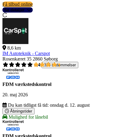
Få tilbud online
Se detaljer
8,6 km
IM Autoteknik - Carspot
Rosenkæret 35
2860 Søborg
4,4
326 bedømmelser
FDM værkstedskontrol
20. maj 2026
Du kan tidligst få tid:
onsdag d. 12. august
Åbningstider
Mulighed for lånebil
FDM værkstedskontrol