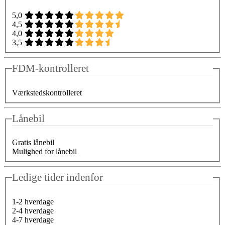
5,0
4,5
4,0
3,5
FDM-kontrolleret
Værkstedskontrolleret
Lånebil
Gratis lånebil
Mulighed for lånebil
Ledige tider indenfor
1-2 hverdage
2-4 hverdage
4-7 hverdage