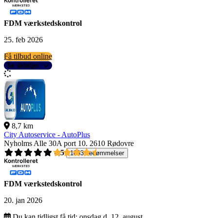
FDM værkstedskontrol
25. feb 2026
Få tilbud online
Se detaljer
8,7 km
City Autoservice - AutoPlus
Nyholms Alle 30A port 10.
2610 Rødovre
4,5
1093 bedømmelser
FDM værkstedskontrol
20. jan 2026
Du kan tidligst få tid:
onsdag d. 12. august