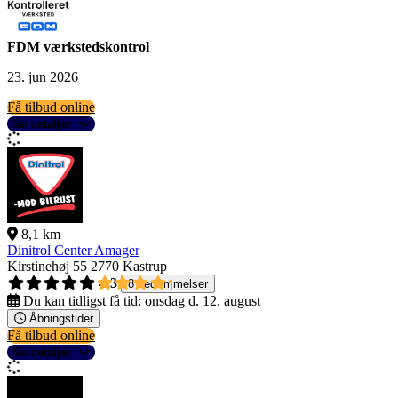
FDM værkstedskontrol
23. jun 2026
Få tilbud online
Se detaljer
8,1 km
Dinitrol Center Amager
Kirstinehøj 55
2770 Kastrup
4,3
8 bedømmelser
Du kan tidligst få tid:
onsdag d. 12. august
Åbningstider
Få tilbud online
Se detaljer