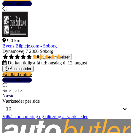
Se detaljer
9,0 km
Byens Bilpleje.com - Søborg
Dynamovej 7
2860 Søborg
5,0
1 bedømmelser
Du kan tidligst få tid:
onsdag d. 12. august
Åbningstider
Få tilbud online
Se detaljer
Side 1 af 3
Næste
Værksteder per side
Vilkår for sortering og filtrering af værksteder