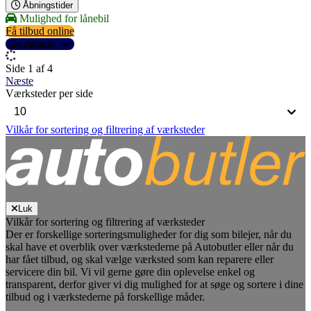
Åbningstider
Mulighed for lånebil
Få tilbud online
Se detaljer
Side 1 af 4
Næste
Værksteder per side
Vilkår for sortering og filtrering af værksteder
Luk
Vilkår for sortering og filtrering af værksteder
Der er forskellige sorteringsmuligheder for dig som bilejer, når du
skal have et overblik over værkstederne på Autobutler eller når du
har fået tilbud, og skal vælge værksted som kan reparere eller
servicere din bil. Vi vil gerne gøre din oplevelse enkel og
transparent, derfor giver vi dig mulighed for at søge og sortere i dine
tilbud og i værkstederne på forskellige måder.