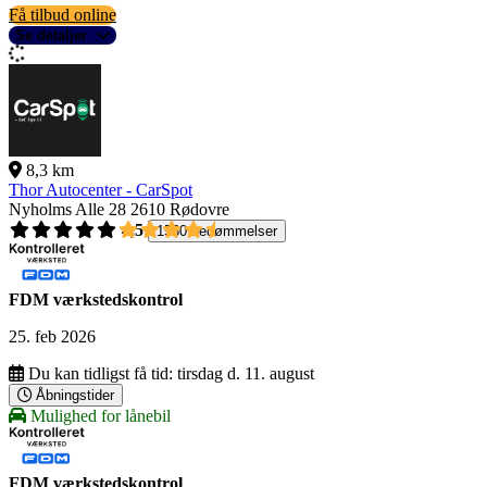
Få tilbud online
Se detaljer
8,3 km
Thor Autocenter - CarSpot
Nyholms Alle 28
2610 Rødovre
4,5
1560 bedømmelser
FDM værkstedskontrol
25. feb 2026
Du kan tidligst få tid:
tirsdag d. 11. august
Åbningstider
Mulighed for lånebil
FDM værkstedskontrol