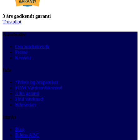
3 års godkendt garanti
Trustpilot
Autobutler
Om autobutler.dk
Presse
Kontakt
Info
*Priser og besparelser
FDM Værkstedskontrol
3 års garanti
Find værksted
Bilmærker
Bilråd
Blog
Bilens ABC