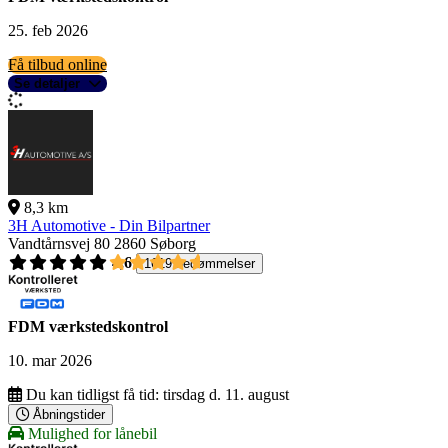
25. feb 2026
Få tilbud online
Se detaljer
8,3 km
3H Automotive - Din Bilpartner
Vandtårnsvej 80
2860 Søborg
4,6
1619 bedømmelser
FDM værkstedskontrol
10. mar 2026
Du kan tidligst få tid:
tirsdag d. 11. august
Åbningstider
Mulighed for lånebil