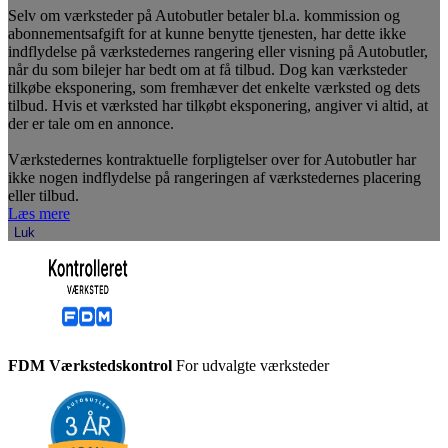
Selv om værksteder på Autobutler betaler bl.a. kommission og
abonnementsafgift for at kunne benytte tjenesten, har dette ikke
indflydelse på værkstedernes rangering eller visning på Autobutler,
når du som bilejer har bedt om at få tilbud. Dog kan værksteder
tilkøbe eksponering, som fremhæver det enkelte værksted og dets
tilbud. Hvis et værksted har tilkøbt eksponering, angiver vi altid, at
der er tale om en annonce.
Værkstedernes kontraktuelle forpligtelser over for Autobutler har
ikke nogen indflydelse på rangeringen af værkstedernes placering
eller tilbud.
Læs mere
Luk
FDM Værkstedskontrol
For udvalgte værksteder