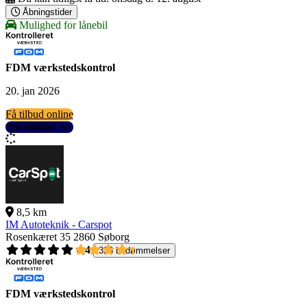
Åbningstider
Mulighed for lånebil
FDM værkstedskontrol
20. jan 2026
Få tilbud online
Se detaljer
8,5 km
IM Autoteknik - Carspot
Rosenkæret 35
2860 Søborg
4,4
326 bedømmelser
FDM værkstedskontrol