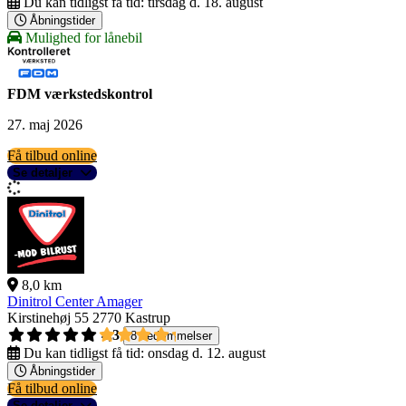
Du kan tidligst få tid:
tirsdag d. 18. august
Åbningstider
Mulighed for lånebil
FDM værkstedskontrol
27. maj 2026
Få tilbud online
Se detaljer
8,0 km
Dinitrol Center Amager
Kirstinehøj 55
2770 Kastrup
4,3
8 bedømmelser
Du kan tidligst få tid:
onsdag d. 12. august
Åbningstider
Få tilbud online
Se detaljer