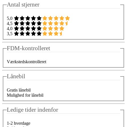
Antal stjerner
5,0
4,5
4,0
3,5
FDM-kontrolleret
Værkstedskontrolleret
Lånebil
Gratis lånebil
Mulighed for lånebil
Ledige tider indenfor
1-2 hverdage