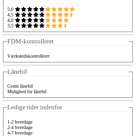
5,0
4,5
4,0
3,5
FDM-kontrolleret
Værkstedskontrolleret
Lånebil
Gratis lånebil
Mulighed for lånebil
Ledige tider indenfor
1-2 hverdage
2-4 hverdage
4-7 hverdage