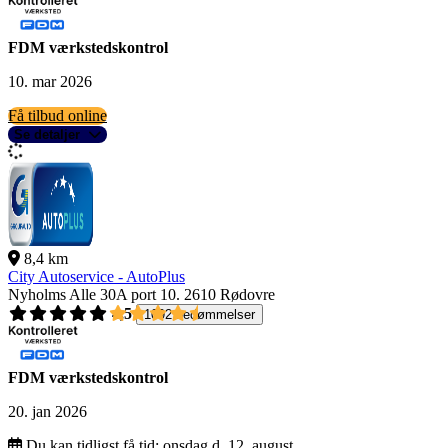
FDM værkstedskontrol
10. mar 2026
Få tilbud online
Se detaljer
8,4 km
City Autoservice - AutoPlus
Nyholms Alle 30A port 10.
2610 Rødovre
4,5
1092 bedømmelser
FDM værkstedskontrol
20. jan 2026
Du kan tidligst få tid:
onsdag d. 12. august