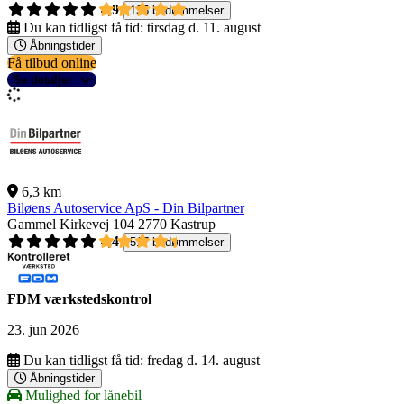
4,9
135 bedømmelser
Du kan tidligst få tid:
tirsdag d. 11. august
Åbningstider
Få tilbud online
Se detaljer
6,3 km
Biløens Autoservice ApS - Din Bilpartner
Gammel Kirkevej 104
2770 Kastrup
4,4
517 bedømmelser
FDM værkstedskontrol
23. jun 2026
Du kan tidligst få tid:
fredag d. 14. august
Åbningstider
Mulighed for lånebil