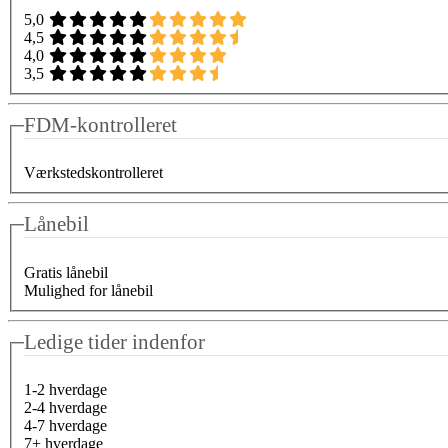
5,0
4,5
4,0
3,5
FDM-kontrolleret
Værkstedskontrolleret
Lånebil
Gratis lånebil
Mulighed for lånebil
Ledige tider indenfor
1-2 hverdage
2-4 hverdage
4-7 hverdage
7+ hverdage