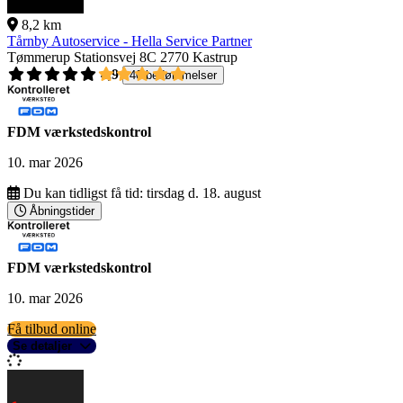
8,2 km
Tårnby Autoservice - Hella Service Partner
Tømmerup Stationsvej 8C
2770 Kastrup
4,9
40 bedømmelser
FDM værkstedskontrol
10. mar 2026
Du kan tidligst få tid:
tirsdag d. 18. august
Åbningstider
FDM værkstedskontrol
10. mar 2026
Få tilbud online
Se detaljer