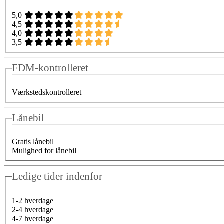
5,0
4,5
4,0
3,5
FDM-kontrolleret
Værkstedskontrolleret
Lånebil
Gratis lånebil
Mulighed for lånebil
Ledige tider indenfor
1-2 hverdage
2-4 hverdage
4-7 hverdage