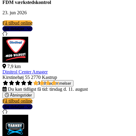
FDM værkstedskontrol
23. jun 2026
Få tilbud online
Se detaljer
7,9 km
Dinitrol Center Amager
Kirstinehøj 55
2770 Kastrup
4,3
8 bedømmelser
Du kan tidligst få tid:
tirsdag d. 11. august
Åbningstider
Få tilbud online
Se detaljer