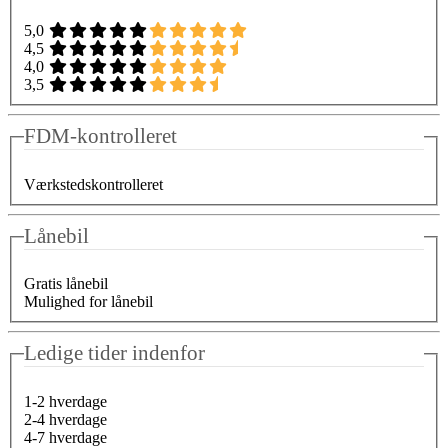
5,0
4,5
4,0
3,5
FDM-kontrolleret
Værkstedskontrolleret
Lånebil
Gratis lånebil
Mulighed for lånebil
Ledige tider indenfor
1-2 hverdage
2-4 hverdage
4-7 hverdage