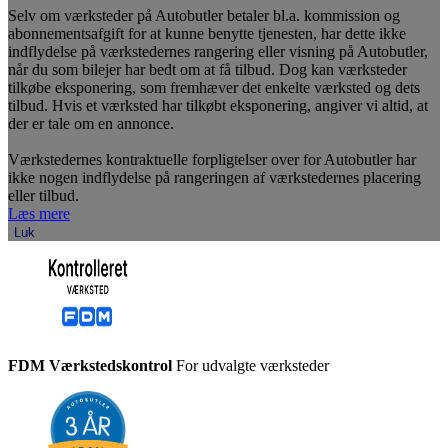
Selv om værksteder på Autobutler betaler bl.a. kommission og
abonnementsafgift for at kunne benytte tjenesten, har dette ikke
indflydelse på værkstedernes rangering eller visning på Autobutler,
når du som bilejer har bedt om at få tilbud. Dog kan værksteder
tilkøbe eksponering, som fremhæver det enkelte værksted og dets
tilbud. Hvis et værksted har tilkøbt eksponering, angiver vi altid, at
der er tale om en annonce.
Værkstedernes kontraktuelle forpligtelser over for Autobutler har
ikke nogen indflydelse på rangeringen af værkstedernes placering
eller tilbud.
Læs mere
Luk
FDM Værkstedskontrol
For udvalgte værksteder