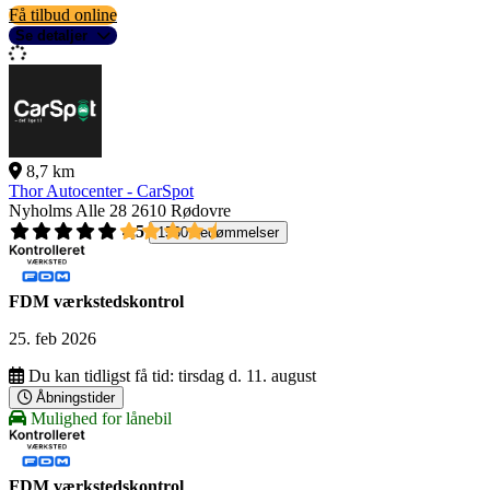
Få tilbud online
Se detaljer
8,7 km
Thor Autocenter - CarSpot
Nyholms Alle 28
2610 Rødovre
4,5
1560 bedømmelser
FDM værkstedskontrol
25. feb 2026
Du kan tidligst få tid:
tirsdag d. 11. august
Åbningstider
Mulighed for lånebil
FDM værkstedskontrol