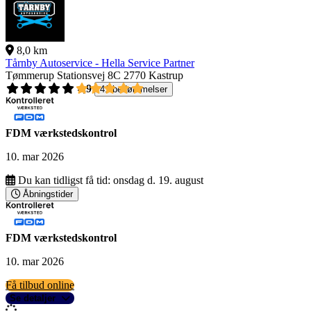
8,0 km
Tårnby Autoservice - Hella Service Partner
Tømmerup Stationsvej 8C
2770 Kastrup
4,9
41 bedømmelser
FDM værkstedskontrol
10. mar 2026
Du kan tidligst få tid:
onsdag d. 19. august
Åbningstider
FDM værkstedskontrol
10. mar 2026
Få tilbud online
Se detaljer