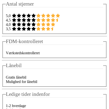
Antal stjerner
5,0
4,5
4,0
3,5
FDM-kontrolleret
Værkstedskontrolleret
Lånebil
Gratis lånebil
Mulighed for lånebil
Ledige tider indenfor
1-2 hverdage