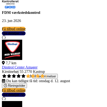
FDM værkstedskontrol
23. jun 2026
Få tilbud online
Se detaljer
7,7 km
Dinitrol Center Amager
Kirstinehøj 55
2770 Kastrup
4,3
8 bedømmelser
Du kan tidligst få tid:
onsdag d. 12. august
Åbningstider
Få tilbud online
Se detaljer