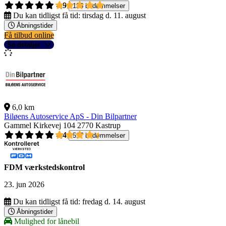
4,9
135 bedømmelser
Du kan tidligst få tid:
tirsdag d. 11. august
Åbningstider
Få tilbud online
Se detaljer
6,0 km
Biløens Autoservice ApS - Din Bilpartner
Gammel Kirkevej 104
2770 Kastrup
4,4
517 bedømmelser
FDM værkstedskontrol
23. jun 2026
Du kan tidligst få tid:
fredag d. 14. august
Åbningstider
Mulighed for lånebil