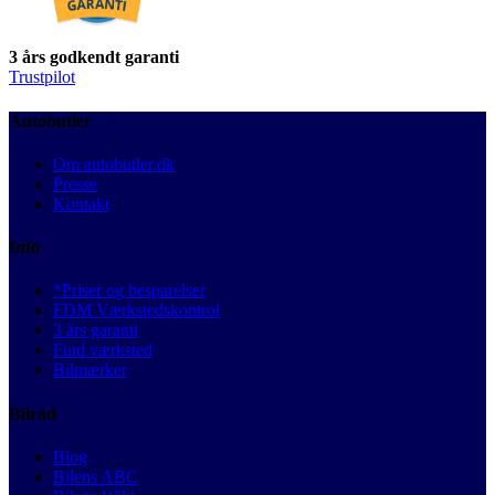
3 års godkendt garanti
Trustpilot
Autobutler
Om autobutler.dk
Presse
Kontakt
Info
*Priser og besparelser
FDM Værkstedskontrol
3 års garanti
Find værksted
Bilmærker
Bilråd
Blog
Bilens ABC