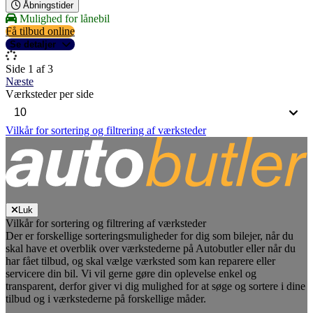
Åbningstider
Mulighed for lånebil
Få tilbud online
Se detaljer
Side 1 af 3
Næste
Værksteder per side
Vilkår for sortering og filtrering af værksteder
Luk
Vilkår for sortering og filtrering af værksteder
Der er forskellige sorteringsmuligheder for dig som bilejer, når du
skal have et overblik over værkstederne på Autobutler eller når du
har fået tilbud, og skal vælge værksted som kan reparere eller
servicere din bil. Vi vil gerne gøre din oplevelse enkel og
transparent, derfor giver vi dig mulighed for at søge og sortere i dine
tilbud og i værkstederne på forskellige måder.