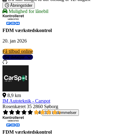
Åbningstider
Mulighed for lånebil
FDM værkstedskontrol
20. jan 2026
Få tilbud online
Se detaljer
8,9 km
IM Autoteknik - Carspot
Rosenkæret 35
2860 Søborg
4,4
326 bedømmelser
FDM værkstedskontrol