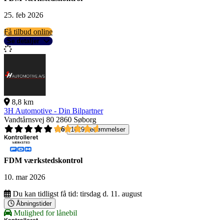
25. feb 2026
Få tilbud online
Se detaljer
8,8 km
3H Automotive - Din Bilpartner
Vandtårnsvej 80
2860 Søborg
4,6
1619 bedømmelser
FDM værkstedskontrol
10. mar 2026
Du kan tidligst få tid:
tirsdag d. 11. august
Åbningstider
Mulighed for lånebil