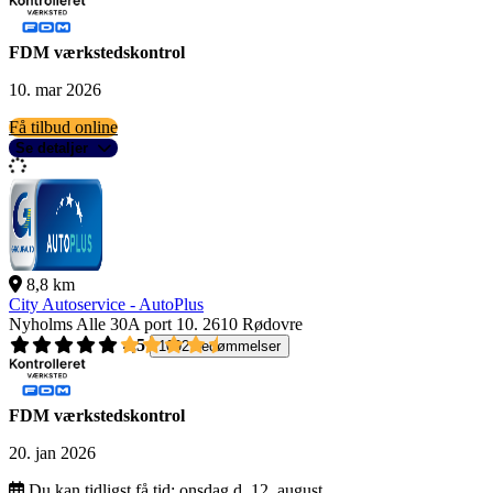
FDM værkstedskontrol
10. mar 2026
Få tilbud online
Se detaljer
8,8 km
City Autoservice - AutoPlus
Nyholms Alle 30A port 10.
2610 Rødovre
4,5
1092 bedømmelser
FDM værkstedskontrol
20. jan 2026
Du kan tidligst få tid:
onsdag d. 12. august