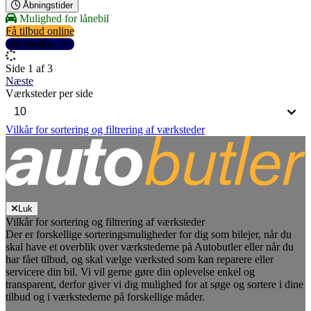
Åbningstider
Mulighed for lånebil
Få tilbud online
Se detaljer
Side 1 af 3
Næste
Værksteder per side
Vilkår for sortering og filtrering af værksteder
Luk
Vilkår for sortering og filtrering af værksteder
Der er forskellige sorteringsmuligheder for dig som bilejer, når du
skal have et overblik over værkstederne på Autobutler eller når du
har fået tilbud, og skal vælge værksted som kan reparere eller
servicere din bil. Vi vil gerne gøre din oplevelse enkel og
transparent, derfor giver vi dig mulighed for at søge og sortere i dine
tilbud og i værkstederne på forskellige måder.