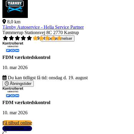
8,0 km
Tårnby Autoservice - Hella Service Partner
Tømmerup Stationsvej 8C
2770 Kastrup
4,9
41 bedømmelser
FDM værkstedskontrol
10. mar 2026
Du kan tidligst få tid:
onsdag d. 19. august
Åbningstider
FDM værkstedskontrol
10. mar 2026
Få tilbud online
Se detaljer