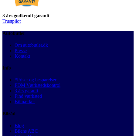
3 års godkendt garanti
Trustpilot
Autobutler
Om autobutler.dk
Presse
Kontakt
Info
*Priser og besparelser
FDM Værkstedskontrol
3 års garanti
Find værksted
Bilmærker
Bilråd
Blog
Bilens ABC