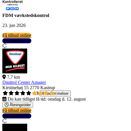
FDM værkstedskontrol
23. jun 2026
Få tilbud online
Se detaljer
7,7 km
Dinitrol Center Amager
Kirstinehøj 55
2770 Kastrup
4,3
8 bedømmelser
Du kan tidligst få tid:
onsdag d. 12. august
Åbningstider
Få tilbud online
Se detaljer