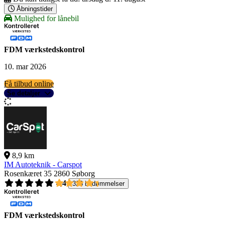
Åbningstider
Mulighed for lånebil
FDM værkstedskontrol
10. mar 2026
Få tilbud online
Se detaljer
8,9 km
IM Autoteknik - Carspot
Rosenkæret 35
2860 Søborg
4,4
326 bedømmelser
FDM værkstedskontrol