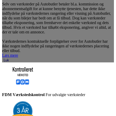
Selv om værksteder på Autobutler betaler bl.a. kommission og
abonnementsafgift for at kunne benytte tjenesten, har dette ikke
indflydelse på værkstedernes rangering eller visning på Autobutler,
når du som bilejer har bedt om at få tilbud. Dog kan værksteder
tilkøbe eksponering, som fremhæver det enkelte værksted og dets
tilbud. Hvis et værksted har tilkøbt eksponering, angiver vi altid, at
der er tale om en annonce.
Værkstedernes kontraktuelle forpligtelser over for Autobutler har
ikke nogen indflydelse på rangeringen af værkstedernes placering
eller tilbud.
Læs mere
Luk
FDM Værkstedskontrol
For udvalgte værksteder