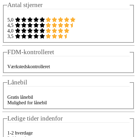
Antal stjerner
5,0
4,5
4,0
3,5
FDM-kontrolleret
Værkstedskontrolleret
Lånebil
Gratis lånebil
Mulighed for lånebil
Ledige tider indenfor
1-2 hverdage