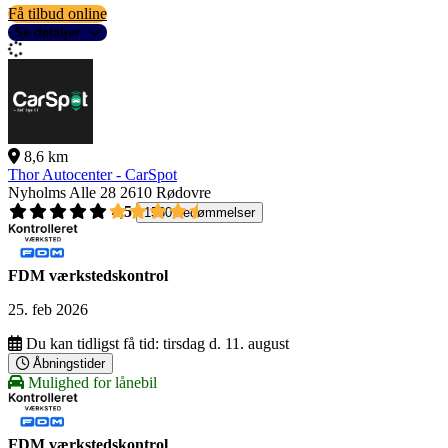
Få tilbud online
Se detaljer
8,6 km
Thor Autocenter - CarSpot
Nyholms Alle 28
2610 Rødovre
4,5
1560 bedømmelser
FDM værkstedskontrol
25. feb 2026
Du kan tidligst få tid:
tirsdag d. 11. august
Åbningstider
Mulighed for lånebil
FDM værkstedskontrol