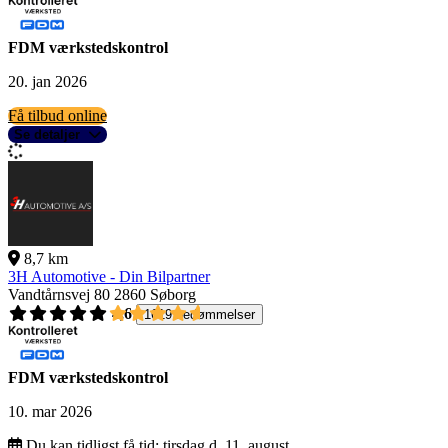
FDM værkstedskontrol
20. jan 2026
Få tilbud online
Se detaljer
8,7 km
3H Automotive - Din Bilpartner
Vandtårnsvej 80
2860 Søborg
4,6
1619 bedømmelser
FDM værkstedskontrol
10. mar 2026
Du kan tidligst få tid:
tirsdag d. 11. august