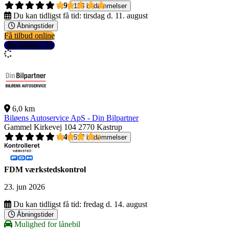
4,9
135 bedømmelser
Du kan tidligst få tid:
tirsdag d. 11. august
Åbningstider
Få tilbud online
Se detaljer
6,0 km
Biløens Autoservice ApS - Din Bilpartner
Gammel Kirkevej 104
2770 Kastrup
4,4
517 bedømmelser
FDM værkstedskontrol
23. jun 2026
Du kan tidligst få tid:
fredag d. 14. august
Åbningstider
Mulighed for lånebil