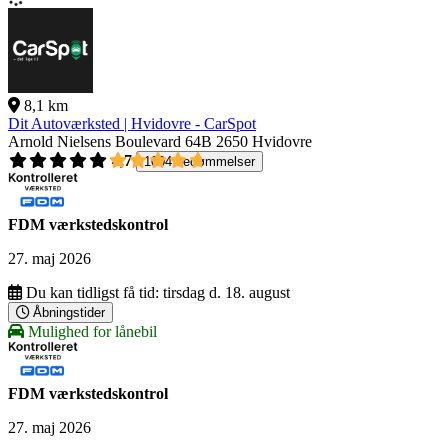
8,1 km
Dit Autoværksted | Hvidovre - CarSpot
Arnold Nielsens Boulevard 64B
2650 Hvidovre
4,7
1004 bedømmelser
FDM værkstedskontrol
27. maj 2026
Du kan tidligst få tid:
tirsdag d. 18. august
Åbningstider
Mulighed for lånebil
FDM værkstedskontrol
27. maj 2026