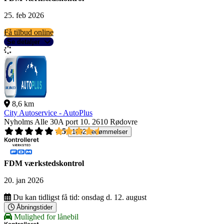
25. feb 2026
Få tilbud online
Se detaljer
8,6 km
City Autoservice - AutoPlus
Nyholms Alle 30A port 10.
2610 Rødovre
4,5
1092 bedømmelser
FDM værkstedskontrol
20. jan 2026
Du kan tidligst få tid:
onsdag d. 12. august
Åbningstider
Mulighed for lånebil