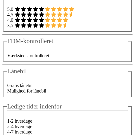
5,0
4,5
4,0
3,5
FDM-kontrolleret
Værkstedskontrolleret
Lånebil
Gratis lånebil
Mulighed for lånebil
Ledige tider indenfor
1-2 hverdage
2-4 hverdage
4-7 hverdage