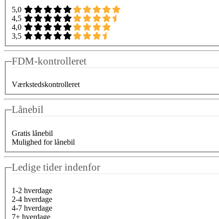
5,0
4,5
4,0
3,5
FDM-kontrolleret
Værkstedskontrolleret
Lånebil
Gratis lånebil
Mulighed for lånebil
Ledige tider indenfor
1-2 hverdage
2-4 hverdage
4-7 hverdage
7+ hverdage