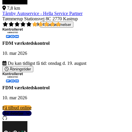
7,8 km
Tårnby Autoservice - Hella Service Partner
Tømmerup Stationsvej 8C
2770 Kastrup
4,9
41 bedømmelser
FDM værkstedskontrol
10. mar 2026
Du kan tidligst få tid:
onsdag d. 19. august
Åbningstider
FDM værkstedskontrol
10. mar 2026
Få tilbud online
Se detaljer