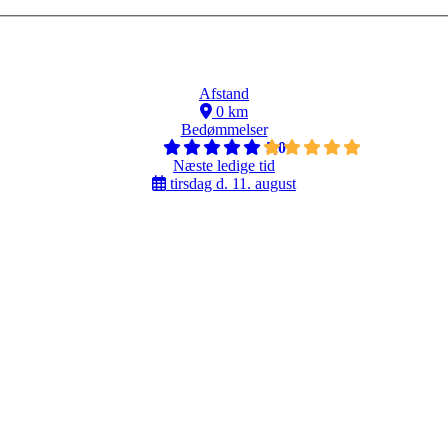
Afstand
0 km
Bedømmelser
5,0
Næste ledige tid
tirsdag d. 11. august