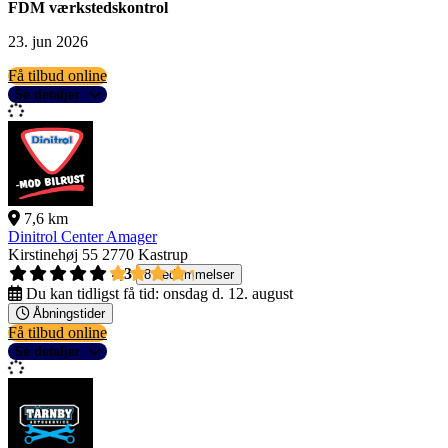
FDM værkstedskontrol
23. jun 2026
Få tilbud online
Se detaljer
7,6 km
Dinitrol Center Amager
Kirstinehøj 55
2770 Kastrup
4,3
8 bedømmelser
Du kan tidligst få tid:
onsdag d. 12. august
Åbningstider
Få tilbud online
Se detaljer