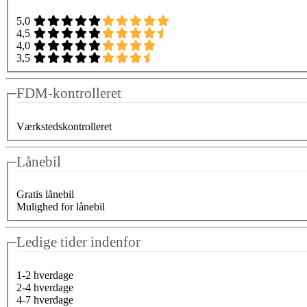
5,0
4,5
4,0
3,5
FDM-kontrolleret
Værkstedskontrolleret
Lånebil
Gratis lånebil
Mulighed for lånebil
Ledige tider indenfor
1-2 hverdage
2-4 hverdage
4-7 hverdage