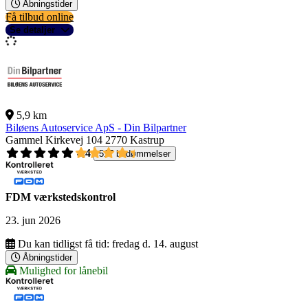
Åbningstider
Få tilbud online
Se detaljer
5,9 km
Biløens Autoservice ApS - Din Bilpartner
Gammel Kirkevej 104
2770 Kastrup
4,4
517 bedømmelser
FDM værkstedskontrol
23. jun 2026
Du kan tidligst få tid:
fredag d. 14. august
Åbningstider
Mulighed for lånebil