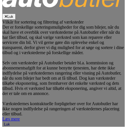
Luk
Vilkår for sortering og filtrering af værksteder
Der er forskellige sorteringsmuligheder for dig som bilejer, når du
skal have et overblik over værkstederne på Autobutler eller når du
har fået tilbud, og skal vælge værksted som kan reparere eller
servicere din bil. Vi vil gerne gøre din oplevelse enkel og
transparent, derfor giver vi dig mulighed for at søge og sortere i dine
tilbud og i værkstederne på forskellige måder.
Selv om værksteder på Autobutler betaler bl.a. kommission og
abonnementsafgift for at kunne benytte tjenesten, har dette ikke
indflydelse på værkstedernes rangering eller visning på Autobutler,
når du som bilejer har bedt om at få tilbud. Dog kan værksteder
tilkøbe eksponering, som fremhæver det enkelte værksted og dets
tilbud. Hvis et værksted har tilkøbt eksponering, angiver vi altid, at
der er tale om en annonce.
Værkstedernes kontraktuelle forpligtelser over for Autobutler har
ikke nogen indflydelse på rangeringen af værkstedernes placering
eller tilbud.
Læs mere
Luk