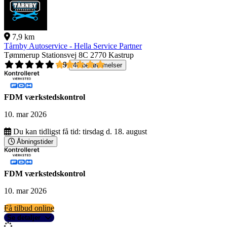
7,9 km
Tårnby Autoservice - Hella Service Partner
Tømmerup Stationsvej 8C
2770 Kastrup
4,9
40 bedømmelser
FDM værkstedskontrol
10. mar 2026
Du kan tidligst få tid:
tirsdag d. 18. august
Åbningstider
FDM værkstedskontrol
10. mar 2026
Få tilbud online
Se detaljer