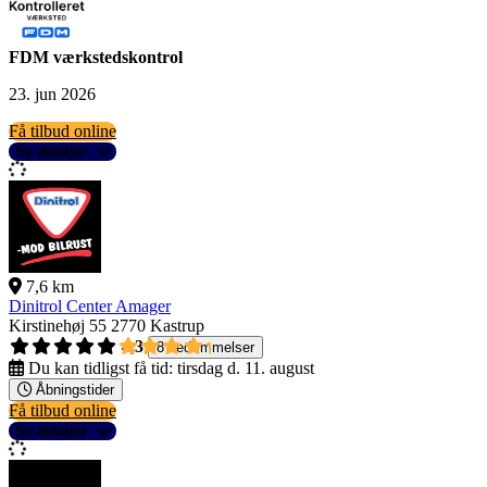
FDM værkstedskontrol
23. jun 2026
Få tilbud online
Se detaljer
7,6 km
Dinitrol Center Amager
Kirstinehøj 55
2770 Kastrup
4,3
8 bedømmelser
Du kan tidligst få tid:
tirsdag d. 11. august
Åbningstider
Få tilbud online
Se detaljer