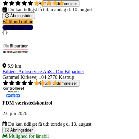
4,9
135 bedømmelser
Du kan tidligst få tid:
mandag d. 10. august
Åbningstider
Få tilbud online
Se detaljer
5,9 km
Biløens Autoservice ApS - Din Bilpartner
Gammel Kirkevej 104
2770 Kastrup
4,4
518 bedømmelser
FDM værkstedskontrol
23. jun 2026
Du kan tidligst få tid:
torsdag d. 13. august
Åbningstider
Mulighed for lånebil