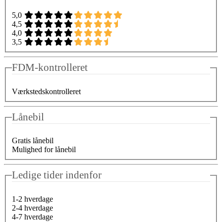
5,0
4,5
4,0
3,5
FDM-kontrolleret
Værkstedskontrolleret
Lånebil
Gratis lånebil
Mulighed for lånebil
Ledige tider indenfor
1-2 hverdage
2-4 hverdage
4-7 hverdage