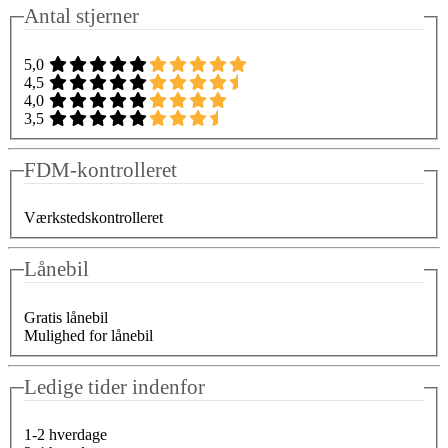
Antal stjerner
5,0
4,5
4,0
3,5
FDM-kontrolleret
Værkstedskontrolleret
Lånebil
Gratis lånebil
Mulighed for lånebil
Ledige tider indenfor
1-2 hverdage