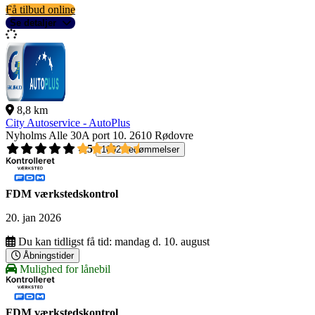
Få tilbud online
Se detaljer
8,8 km
City Autoservice - AutoPlus
Nyholms Alle 30A port 10.
2610 Rødovre
4,5
1092 bedømmelser
FDM værkstedskontrol
20. jan 2026
Du kan tidligst få tid:
mandag d. 10. august
Åbningstider
Mulighed for lånebil
FDM værkstedskontrol