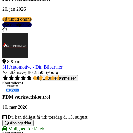
20. jan 2026
Få tilbud online
Se detaljer
8,8 km
3H Automotive - Din Bilpartner
Vandtårnsvej 80
2860 Søborg
4,6
1618 bedømmelser
FDM værkstedskontrol
10. mar 2026
Du kan tidligst få tid:
torsdag d. 13. august
Åbningstider
Mulighed for lånebil