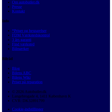
Om autobutler.dk
Presse
Kontakt
Info
*Priser og besparelser
FDM Værkstedskontrol
3 års garanti
Find værksted
Bilmærker
Bilråd
Blog
Bilens ABC
Bilens Wiki
Priser på reparation
© 2026 Autobutler.dk
Langebrogade 4, 1411 København K
CVR: DK32891799
Cookie-indstillinger