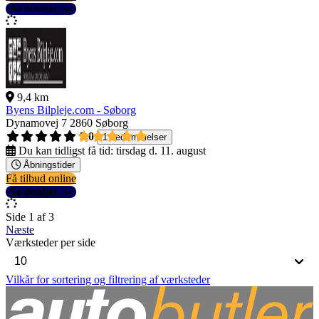
Se detaljer
9,4 km
Byens Bilpleje.com - Søborg
Dynamovej 7
2860 Søborg
5,0
1 bedømmelser
Du kan tidligst få tid:
tirsdag d. 11. august
Åbningstider
Få tilbud online
Se detaljer
Side 1 af 3
Næste
Værksteder per side
Vilkår for sortering og filtrering af værksteder