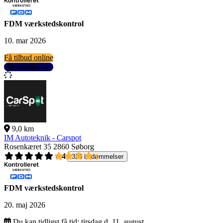
FDM værkstedskontrol
10. mar 2026
Få tilbud online
Se detaljer
9,0 km
IM Autoteknik - Carspot
Rosenkæret 35
2860 Søborg
4,4
326 bedømmelser
FDM værkstedskontrol
20. maj 2026
Du kan tidligst få tid:
tirsdag d. 11. august