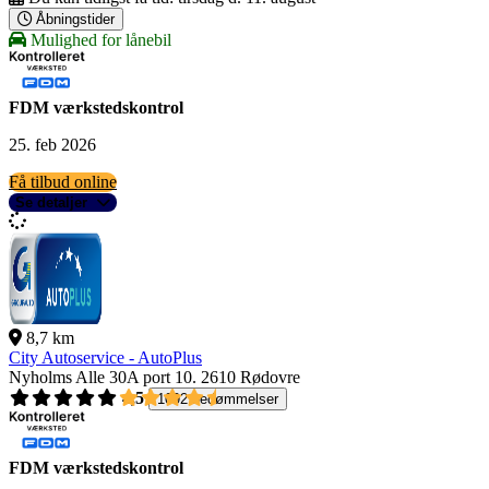
Åbningstider
Mulighed for lånebil
FDM værkstedskontrol
25. feb 2026
Få tilbud online
Se detaljer
8,7 km
City Autoservice - AutoPlus
Nyholms Alle 30A port 10.
2610 Rødovre
4,5
1092 bedømmelser
FDM værkstedskontrol