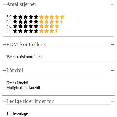
Antal stjerner
5,0
4,5
4,0
3,5
FDM-kontrolleret
Værkstedskontrolleret
Lånebil
Gratis lånebil
Mulighed for lånebil
Ledige tider indenfor
1-2 hverdage