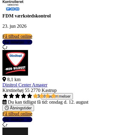
FDM værkstedskontrol
23. jun 2026
Få tilbud online
Se detaljer
8,1 km
Dinitrol Center Amager
Kirstinehøj 55
2770 Kastrup
4,3
8 bedømmelser
Du kan tidligst få tid:
onsdag d. 12. august
Åbningstider
Få tilbud online
Se detaljer