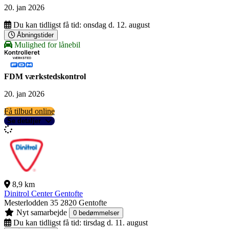
20. jan 2026
Du kan tidligst få tid:
onsdag d. 12. august
Åbningstider
Mulighed for lånebil
FDM værkstedskontrol
20. jan 2026
Få tilbud online
Se detaljer
8,9 km
Dinitrol Center Gentofte
Mesterlodden 35
2820 Gentofte
Nyt samarbejde
0 bedømmelser
Du kan tidligst få tid:
tirsdag d. 11. august