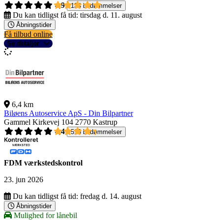
4,9
134 bedømmelser
Du kan tidligst få tid:
tirsdag d. 11. august
Åbningstider
Få tilbud online
Se detaljer
6,4 km
Biløens Autoservice ApS - Din Bilpartner
Gammel Kirkevej 104
2770 Kastrup
4,4
516 bedømmelser
FDM værkstedskontrol
23. jun 2026
Du kan tidligst få tid:
fredag d. 14. august
Åbningstider
Mulighed for lånebil