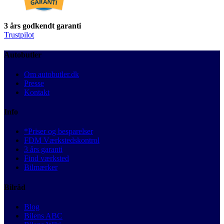
3 års godkendt garanti
Trustpilot
Autobutler
Om autobutler.dk
Presse
Kontakt
Info
*Priser og besparelser
FDM Værkstedskontrol
3 års garanti
Find værksted
Bilmærker
Bilråd
Blog
Bilens ABC