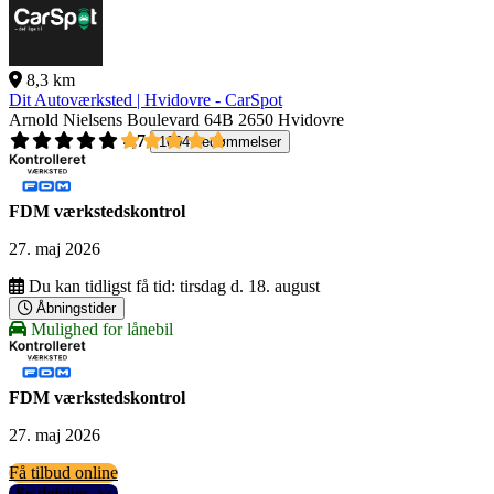
8,3 km
Dit Autoværksted | Hvidovre - CarSpot
Arnold Nielsens Boulevard 64B
2650 Hvidovre
4,7
1004 bedømmelser
FDM værkstedskontrol
27. maj 2026
Du kan tidligst få tid:
tirsdag d. 18. august
Åbningstider
Mulighed for lånebil
FDM værkstedskontrol
27. maj 2026
Få tilbud online
Se detaljer