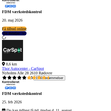
FDM værkstedskontrol
20. maj 2026
Få tilbud online
Se detaljer
8,6 km
Thor Autocenter - CarSpot
Nyholms Alle 28
2610 Rødovre
4,5
1560 bedømmelser
FDM værkstedskontrol
25. feb 2026
Du kan tidligst få tid:
tirsdag d. 11. august