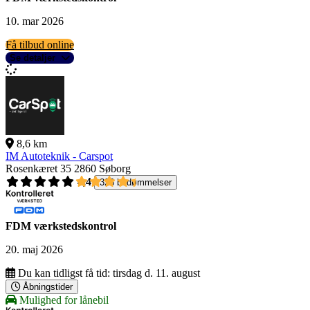
10. mar 2026
Få tilbud online
Se detaljer
8,6 km
IM Autoteknik - Carspot
Rosenkæret 35
2860 Søborg
4,4
326 bedømmelser
FDM værkstedskontrol
20. maj 2026
Du kan tidligst få tid:
tirsdag d. 11. august
Åbningstider
Mulighed for lånebil