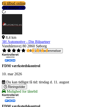
Få tilbud online
Se detaljer
8,4 km
3H Automotive - Din Bilpartner
Vandtårnsvej 80
2860 Søborg
4,6
1618 bedømmelser
FDM værkstedskontrol
10. mar 2026
Du kan tidligst få tid:
tirsdag d. 11. august
Åbningstider
Mulighed for lånebil
FDM værkstedskontrol