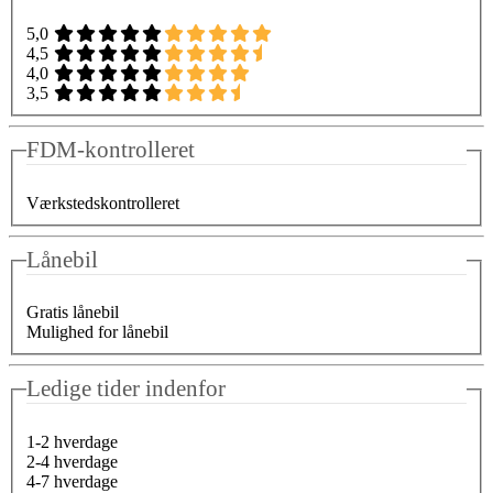
5,0
4,5
4,0
3,5
FDM-kontrolleret
Værkstedskontrolleret
Lånebil
Gratis lånebil
Mulighed for lånebil
Ledige tider indenfor
1-2 hverdage
2-4 hverdage
4-7 hverdage