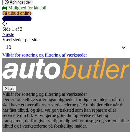
Åbningstider
Mulighed for lånebil
Få tilbud online
Se detaljer
Side 1 af 3
Næste
Værksteder per side
Vilkår for sortering og filtrering af værksteder
Luk
Vilkår for sortering og filtrering af værksteder
Der er forskellige sorteringsmuligheder for dig som bilejer, når du
skal have et overblik over værkstederne på Autobutler eller når du
har fået tilbud, og skal vælge værksted som kan reparere eller
servicere din bil. Vi vil gerne gøre din oplevelse enkel og
transparent, derfor giver vi dig mulighed for at søge og sortere i dine
tilbud og i værkstederne på forskellige måder.