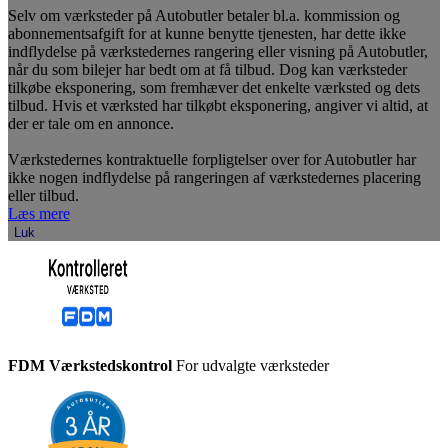
Selv om værksteder på Autobutler betaler bl.a. kommission og
abonnementsafgift for at kunne benytte tjenesten, har dette ikke
indflydelse på værkstedernes rangering eller visning på Autobutler,
når du som bilejer har bedt om at få tilbud. Dog kan værksteder
tilkøbe eksponering, som fremhæver det enkelte værksted og dets
tilbud. Hvis et værksted har tilkøbt eksponering, angiver vi altid, at
der er tale om en annonce.
Værkstedernes kontraktuelle forpligtelser over for Autobutler har
ikke nogen indflydelse på rangeringen af værkstedernes placering
eller tilbud.
Læs mere
Luk
FDM Værkstedskontrol
For udvalgte værksteder