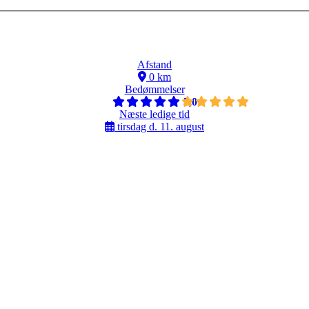
Afstand
0 km
Bedømmelser
5,0
Næste ledige tid
tirsdag d. 11. august