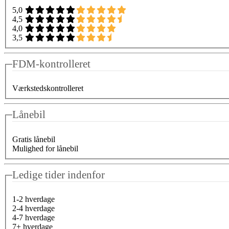
5,0
4,5
4,0
3,5
FDM-kontrolleret
Værkstedskontrolleret
Lånebil
Gratis lånebil
Mulighed for lånebil
Ledige tider indenfor
1-2 hverdage
2-4 hverdage
4-7 hverdage
7+ hverdage