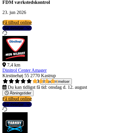
FDM værkstedskontrol
23. jun 2026
Få tilbud online
Se detaljer
7,4 km
Dinitrol Center Amager
Kirstinehøj 55
2770 Kastrup
4,3
8 bedømmelser
Du kan tidligst få tid:
onsdag d. 12. august
Åbningstider
Få tilbud online
Se detaljer