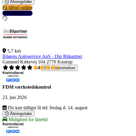
Åbningstider
Få tilbud online
Se detaljer
5,7 km
Biløens Autoservice ApS - Din Bilpartner
Gammel Kirkevej 104
2770 Kastrup
4,4
518 bedømmelser
FDM værkstedskontrol
23. jun 2026
Du kan tidligst få tid:
fredag d. 14. august
Åbningstider
Mulighed for lånebil