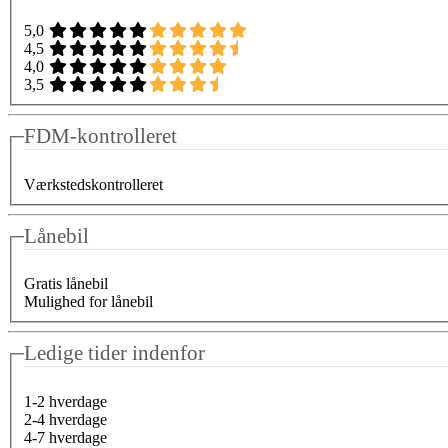
5,0
4,5
4,0
3,5
FDM-kontrolleret
Værkstedskontrolleret
Lånebil
Gratis lånebil
Mulighed for lånebil
Ledige tider indenfor
1-2 hverdage
2-4 hverdage
4-7 hverdage