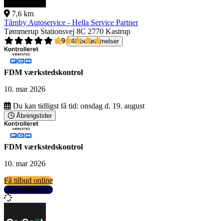
7,6 km
Tårnby Autoservice - Hella Service Partner
Tømmerup Stationsvej 8C
2770 Kastrup
4,9
40 bedømmelser
FDM værkstedskontrol
10. mar 2026
Du kan tidligst få tid:
onsdag d. 19. august
Åbningstider
FDM værkstedskontrol
10. mar 2026
Få tilbud online
Se detaljer