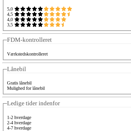
5,0
4,5
4,0
3,5
FDM-kontrolleret
Værkstedskontrolleret
Lånebil
Gratis lånebil
Mulighed for lånebil
Ledige tider indenfor
1-2 hverdage
2-4 hverdage
4-7 hverdage