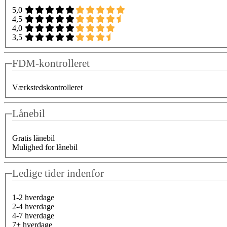
5,0
4,5
4,0
3,5
FDM-kontrolleret
Værkstedskontrolleret
Lånebil
Gratis lånebil
Mulighed for lånebil
Ledige tider indenfor
1-2 hverdage
2-4 hverdage
4-7 hverdage
7+ hverdage