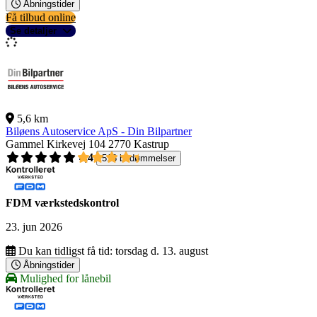
Åbningstider
Få tilbud online
Se detaljer
5,6 km
Biløens Autoservice ApS - Din Bilpartner
Gammel Kirkevej 104
2770 Kastrup
4,4
518 bedømmelser
FDM værkstedskontrol
23. jun 2026
Du kan tidligst få tid:
torsdag d. 13. august
Åbningstider
Mulighed for lånebil