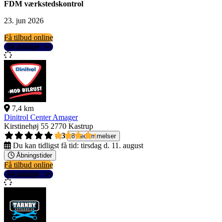
FDM værkstedskontrol
23. jun 2026
Få tilbud online
Se detaljer
7,4 km
Dinitrol Center Amager
Kirstinehøj 55
2770 Kastrup
4,3
8 bedømmelser
Du kan tidligst få tid:
tirsdag d. 11. august
Åbningstider
Få tilbud online
Se detaljer