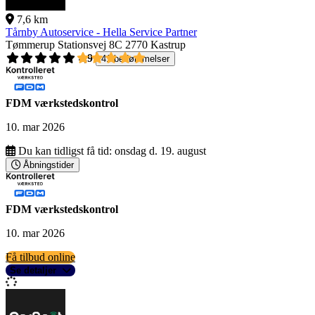
7,6 km
Tårnby Autoservice - Hella Service Partner
Tømmerup Stationsvej 8C
2770 Kastrup
4,9
41 bedømmelser
FDM værkstedskontrol
10. mar 2026
Du kan tidligst få tid:
onsdag d. 19. august
Åbningstider
FDM værkstedskontrol
10. mar 2026
Få tilbud online
Se detaljer