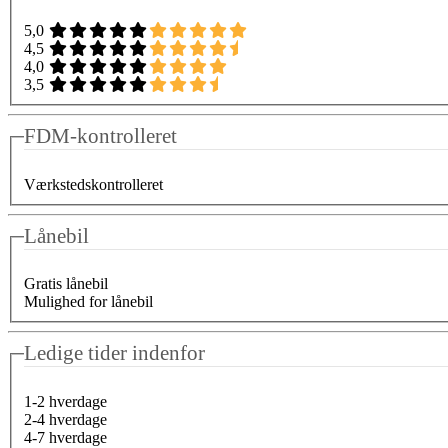
5,0
4,5
4,0
3,5
FDM-kontrolleret
Værkstedskontrolleret
Lånebil
Gratis lånebil
Mulighed for lånebil
Ledige tider indenfor
1-2 hverdage
2-4 hverdage
4-7 hverdage