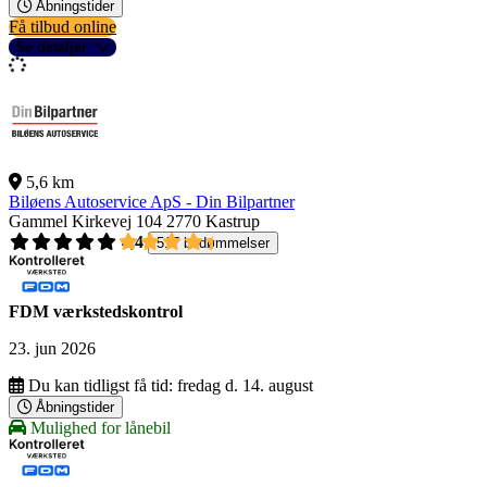
Åbningstider
Få tilbud online
Se detaljer
5,6 km
Biløens Autoservice ApS - Din Bilpartner
Gammel Kirkevej 104
2770 Kastrup
4,4
517 bedømmelser
FDM værkstedskontrol
23. jun 2026
Du kan tidligst få tid:
fredag d. 14. august
Åbningstider
Mulighed for lånebil