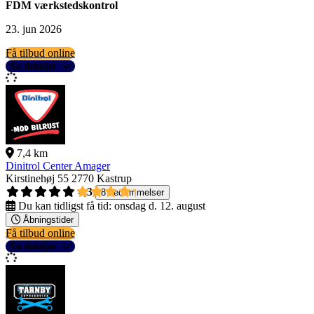
FDM værkstedskontrol
23. jun 2026
Få tilbud online
Se detaljer
7,4 km
Dinitrol Center Amager
Kirstinehøj 55
2770 Kastrup
4,3
8 bedømmelser
Du kan tidligst få tid:
onsdag d. 12. august
Åbningstider
Få tilbud online
Se detaljer