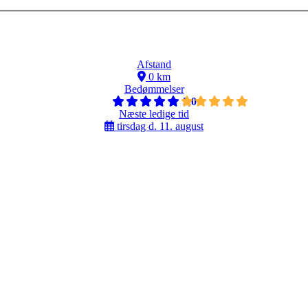
Afstand
0 km
Bedømmelser
5,0
Næste ledige tid
tirsdag d. 11. august