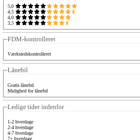
5,0
4,5
4,0
3,5
FDM-kontrolleret
Værkstedskontrolleret
Lånebil
Gratis lånebil
Mulighed for lånebil
Ledige tider indenfor
1-2 hverdage
2-4 hverdage
4-7 hverdage
7+ hverdage