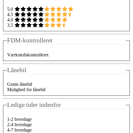
5,0
4,5
4,0
3,5
FDM-kontrolleret
Værkstedskontrolleret
Lånebil
Gratis lånebil
Mulighed for lånebil
Ledige tider indenfor
1-2 hverdage
2-4 hverdage
4-7 hverdage