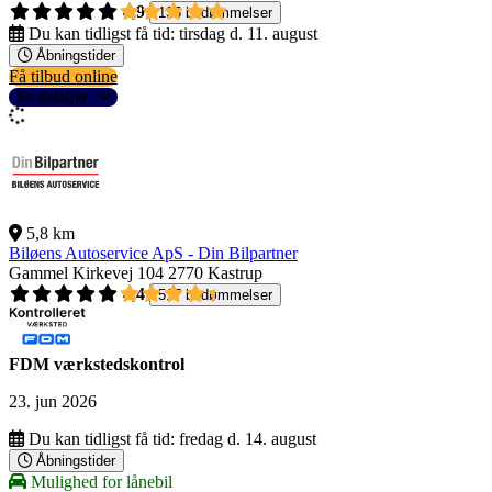
4,9
135 bedømmelser
Du kan tidligst få tid:
tirsdag d. 11. august
Åbningstider
Få tilbud online
Se detaljer
5,8 km
Biløens Autoservice ApS - Din Bilpartner
Gammel Kirkevej 104
2770 Kastrup
4,4
517 bedømmelser
FDM værkstedskontrol
23. jun 2026
Du kan tidligst få tid:
fredag d. 14. august
Åbningstider
Mulighed for lånebil