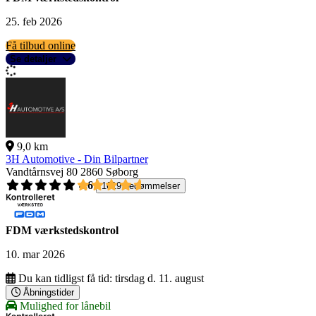
25. feb 2026
Få tilbud online
Se detaljer
9,0 km
3H Automotive - Din Bilpartner
Vandtårnsvej 80
2860 Søborg
4,6
1619 bedømmelser
FDM værkstedskontrol
10. mar 2026
Du kan tidligst få tid:
tirsdag d. 11. august
Åbningstider
Mulighed for lånebil