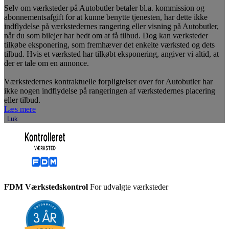
Selv om værksteder på Autobutler betaler bl.a. kommission og
abonnementsafgift for at kunne benytte tjenesten, har dette ikke
indflydelse på værkstedernes rangering eller visning på Autobutler,
når du som bilejer har bedt om at få tilbud. Dog kan værksteder
tilkøbe eksponering, som fremhæver det enkelte værksted og dets
tilbud. Hvis et værksted har tilkøbt eksponering, angiver vi altid, at
der er tale om en annonce.
Værkstedernes kontraktuelle forpligtelser over for Autobutler har
ikke nogen indflydelse på rangeringen af værkstedernes placering
eller tilbud.
Læs mere
Luk
FDM Værkstedskontrol
For udvalgte værksteder