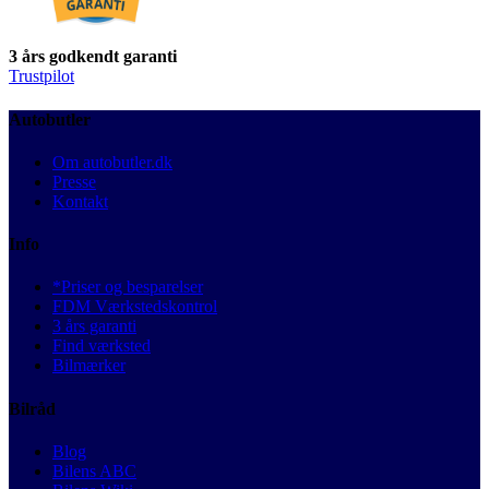
3 års godkendt garanti
Trustpilot
Autobutler
Om autobutler.dk
Presse
Kontakt
Info
*Priser og besparelser
FDM Værkstedskontrol
3 års garanti
Find værksted
Bilmærker
Bilråd
Blog
Bilens ABC