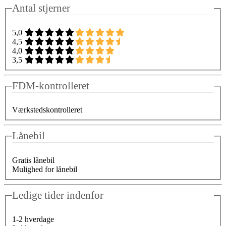
Antal stjerner
5,0
4,5
4,0
3,5
FDM-kontrolleret
Værkstedskontrolleret
Lånebil
Gratis lånebil
Mulighed for lånebil
Ledige tider indenfor
1-2 hverdage