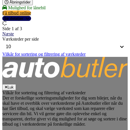
Åbningstider
Mulighed for lånebil
Få tilbud online
Se detaljer
Side 1 af 3
Næste
Værksteder per side
Vilkår for sortering og filtrering af værksteder
Luk
Vilkår for sortering og filtrering af værksteder
Der er forskellige sorteringsmuligheder for dig som bilejer, når du
skal have et overblik over værkstederne på Autobutler eller når du
har fået tilbud, og skal vælge værksted som kan reparere eller
servicere din bil. Vi vil gerne gøre din oplevelse enkel og
transparent, derfor giver vi dig mulighed for at søge og sortere i dine
tilbud og i værkstederne på forskellige måder.