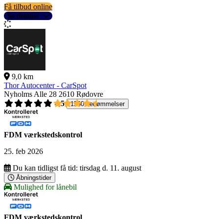
Få tilbud online
Se detaljer
9,0 km
Thor Autocenter - CarSpot
Nyholms Alle 28
2610 Rødovre
4,5
1560 bedømmelser
FDM værkstedskontrol
25. feb 2026
Du kan tidligst få tid:
tirsdag d. 11. august
Åbningstider
Mulighed for lånebil
FDM værkstedskontrol