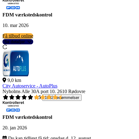
FDM værkstedskontrol
10. mar 2026
Få tilbud online
Se detaljer
9,0 km
City Autoservice - AutoPlus
Nyholms Alle 30A port 10.
2610 Rødovre
4,5
1092 bedømmelser
FDM værkstedskontrol
20. jan 2026
Du kan tidligst få tid:
onsdag d. 12. august