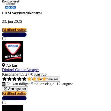
FDM værkstedskontrol
23. jun 2026
Få tilbud online
Se detaljer
7,5 km
Dinitrol Center Amager
Kirstinehøj 55
2770 Kastrup
4,3
8 bedømmelser
Du kan tidligst få tid:
onsdag d. 12. august
Åbningstider
Få tilbud online
Se detaljer