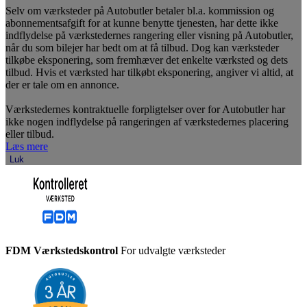
Selv om værksteder på Autobutler betaler bl.a. kommission og
abonnementsafgift for at kunne benytte tjenesten, har dette ikke
indflydelse på værkstedernes rangering eller visning på Autobutler,
når du som bilejer har bedt om at få tilbud. Dog kan værksteder
tilkøbe eksponering, som fremhæver det enkelte værksted og dets
tilbud. Hvis et værksted har tilkøbt eksponering, angiver vi altid, at
der er tale om en annonce.
Værkstedernes kontraktuelle forpligtelser over for Autobutler har
ikke nogen indflydelse på rangeringen af værkstedernes placering
eller tilbud.
Læs mere
Luk
FDM Værkstedskontrol
For udvalgte værksteder