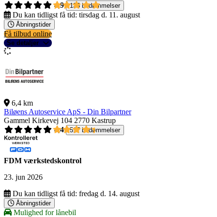
4,9
135 bedømmelser
Du kan tidligst få tid:
tirsdag d. 11. august
Åbningstider
Få tilbud online
Se detaljer
6,4 km
Biløens Autoservice ApS - Din Bilpartner
Gammel Kirkevej 104
2770 Kastrup
4,4
517 bedømmelser
FDM værkstedskontrol
23. jun 2026
Du kan tidligst få tid:
fredag d. 14. august
Åbningstider
Mulighed for lånebil