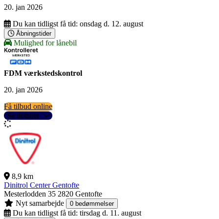
20. jan 2026
Du kan tidligst få tid:
onsdag d. 12. august
Åbningstider
Mulighed for lånebil
FDM værkstedskontrol
20. jan 2026
Få tilbud online
Se detaljer
8,9 km
Dinitrol Center Gentofte
Mesterlodden 35
2820 Gentofte
Nyt samarbejde
0 bedømmelser
Du kan tidligst få tid:
tirsdag d. 11. august