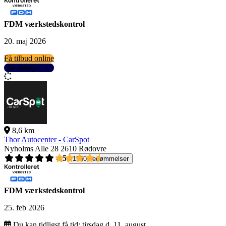
FDM værkstedskontrol
20. maj 2026
Få tilbud online
Se detaljer
8,6 km
Thor Autocenter - CarSpot
Nyholms Alle 28
2610 Rødovre
4,5
1560 bedømmelser
FDM værkstedskontrol
25. feb 2026
Du kan tidligst få tid:
tirsdag d. 11. august