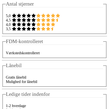
Antal stjerner
5,0
4,5
4,0
3,5
FDM-kontrolleret
Værkstedskontrolleret
Lånebil
Gratis lånebil
Mulighed for lånebil
Ledige tider indenfor
1-2 hverdage