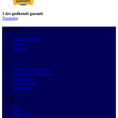
3 års godkendt garanti
Trustpilot
Autobutler
Om autobutler.dk
Presse
Kontakt
Info
*Priser og besparelser
FDM Værkstedskontrol
3 års garanti
Find værksted
Bilmærker
Bilråd
Blog
Bilens ABC