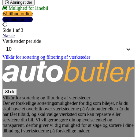
Åbningstider
Mulighed for lånebil
Få tilbud online
Se detaljer
Side 1 af 3
Næste
Værksteder per side
Vilkår for sortering og filtrering af værksteder
Luk
Vilkår for sortering og filtrering af værksteder
Der er forskellige sorteringsmuligheder for dig som bilejer, når du
skal have et overblik over værkstederne på Autobutler eller når du
har fået tilbud, og skal vælge værksted som kan reparere eller
servicere din bil. Vi vil gerne gøre din oplevelse enkel og
transparent, derfor giver vi dig mulighed for at søge og sortere i dine
tilbud og i værkstederne på forskellige måder.