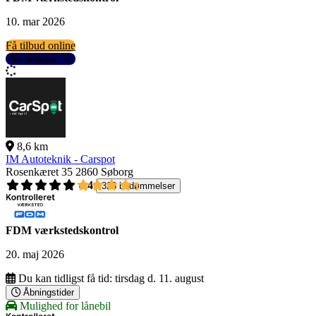
10. mar 2026
Få tilbud online
Se detaljer
8,6 km
IM Autoteknik - Carspot
Rosenkæret 35
2860 Søborg
4,4
326 bedømmelser
FDM værkstedskontrol
20. maj 2026
Du kan tidligst få tid:
tirsdag d. 11. august
Åbningstider
Mulighed for lånebil