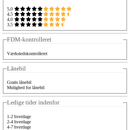
5,0
4,5
4,0
3,5
FDM-kontrolleret
Værkstedskontrolleret
Lånebil
Gratis lånebil
Mulighed for lånebil
Ledige tider indenfor
1-2 hverdage
2-4 hverdage
4-7 hverdage