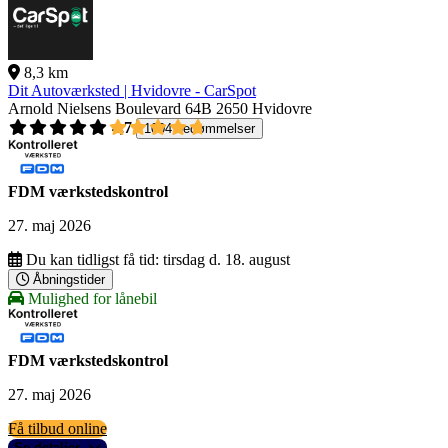
8,3 km
Dit Autoværksted | Hvidovre - CarSpot
Arnold Nielsens Boulevard 64B
2650 Hvidovre
4,7
1004 bedømmelser
FDM værkstedskontrol
27. maj 2026
Du kan tidligst få tid:
tirsdag d. 18. august
Åbningstider
Mulighed for lånebil
FDM værkstedskontrol
27. maj 2026
Få tilbud online
Se detaljer