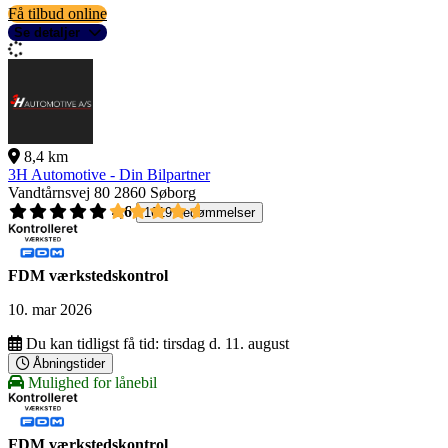
Få tilbud online
Se detaljer
8,4 km
3H Automotive - Din Bilpartner
Vandtårnsvej 80
2860 Søborg
4,6
1619 bedømmelser
FDM værkstedskontrol
10. mar 2026
Du kan tidligst få tid:
tirsdag d. 11. august
Åbningstider
Mulighed for lånebil
FDM værkstedskontrol