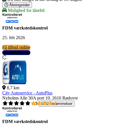
Åbningstider
Mulighed for lånebil
FDM værkstedskontrol
25. feb 2026
Få tilbud online
Se detaljer
8,7 km
City Autoservice - AutoPlus
Nyholms Alle 30A port 10.
2610 Rødovre
4,5
1092 bedømmelser
FDM værkstedskontrol