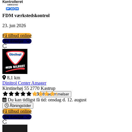
FDM værkstedskontrol
23. jun 2026
Få tilbud online
Se detaljer
8,1 km
Dinitrol Center Amager
Kirstinehøj 55
2770 Kastrup
4,3
8 bedømmelser
Du kan tidligst få tid:
onsdag d. 12. august
Åbningstider
Få tilbud online
Se detaljer