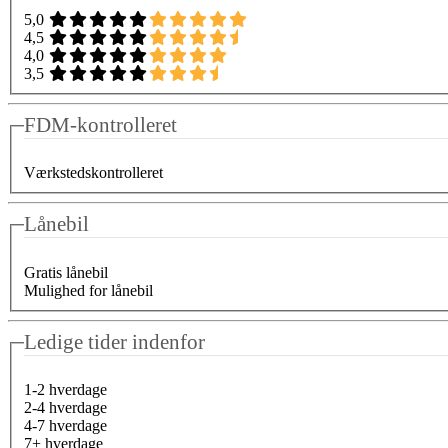
5,0
4,5
4,0
3,5
FDM-kontrolleret
Værkstedskontrolleret
Lånebil
Gratis lånebil
Mulighed for lånebil
Ledige tider indenfor
1-2 hverdage
2-4 hverdage
4-7 hverdage
7+ hverdage