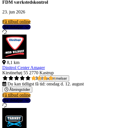
FDM værkstedskontrol
23. jun 2026
Få tilbud online
Se detaljer
8,1 km
Dinitrol Center Amager
Kirstinehøj 55
2770 Kastrup
4,3
8 bedømmelser
Du kan tidligst få tid:
onsdag d. 12. august
Åbningstider
Få tilbud online
Se detaljer