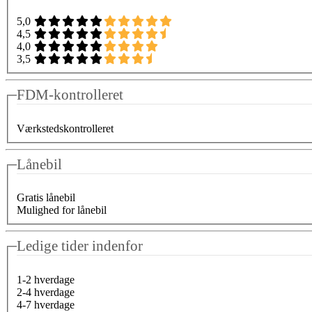
5,0
4,5
4,0
3,5
FDM-kontrolleret
Værkstedskontrolleret
Lånebil
Gratis lånebil
Mulighed for lånebil
Ledige tider indenfor
1-2 hverdage
2-4 hverdage
4-7 hverdage