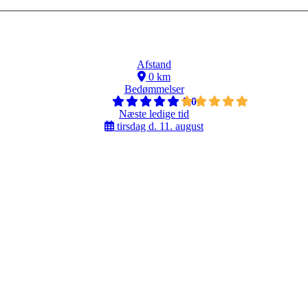
Afstand
0 km
Bedømmelser
5,0
Næste ledige tid
tirsdag d. 11. august