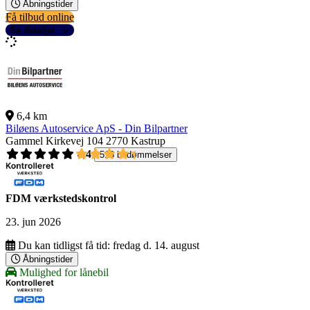
Åbningstider
Få tilbud online
Se detaljer
6,4 km
Biløens Autoservice ApS - Din Bilpartner
Gammel Kirkevej 104
2770 Kastrup
4,4
518 bedømmelser
FDM værkstedskontrol
23. jun 2026
Du kan tidligst få tid:
fredag d. 14. august
Åbningstider
Mulighed for lånebil