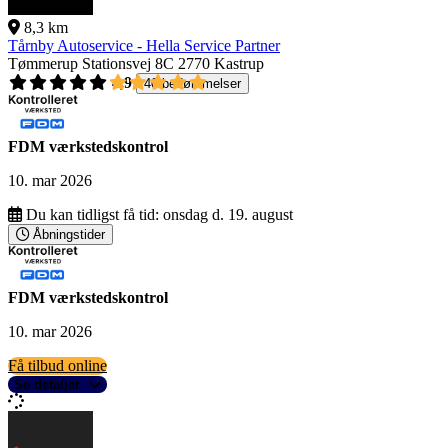
8,3 km
Tårnby Autoservice - Hella Service Partner
Tømmerup Stationsvej 8C
2770 Kastrup
4,9
40 bedømmelser
FDM værkstedskontrol
10. mar 2026
Du kan tidligst få tid:
onsdag d. 19. august
Åbningstider
FDM værkstedskontrol
10. mar 2026
Få tilbud online
Se detaljer