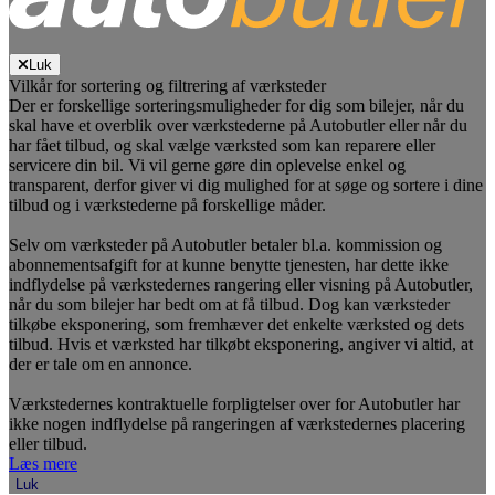
Luk
Vilkår for sortering og filtrering af værksteder
Der er forskellige sorteringsmuligheder for dig som bilejer, når du
skal have et overblik over værkstederne på Autobutler eller når du
har fået tilbud, og skal vælge værksted som kan reparere eller
servicere din bil. Vi vil gerne gøre din oplevelse enkel og
transparent, derfor giver vi dig mulighed for at søge og sortere i dine
tilbud og i værkstederne på forskellige måder.
Selv om værksteder på Autobutler betaler bl.a. kommission og
abonnementsafgift for at kunne benytte tjenesten, har dette ikke
indflydelse på værkstedernes rangering eller visning på Autobutler,
når du som bilejer har bedt om at få tilbud. Dog kan værksteder
tilkøbe eksponering, som fremhæver det enkelte værksted og dets
tilbud. Hvis et værksted har tilkøbt eksponering, angiver vi altid, at
der er tale om en annonce.
Værkstedernes kontraktuelle forpligtelser over for Autobutler har
ikke nogen indflydelse på rangeringen af værkstedernes placering
eller tilbud.
Læs mere
Luk