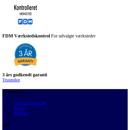
FDM Værkstedskontrol
For udvalgte værksteder
3 års godkendt garanti
Trustpilot
Autobutler
Om autobutler.dk
Presse
Kontakt
Info