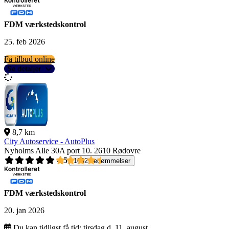
FDM værkstedskontrol
25. feb 2026
Få tilbud online
Se detaljer
8,7 km
City Autoservice - AutoPlus
Nyholms Alle 30A port 10.
2610 Rødovre
4,5
1092 bedømmelser
FDM værkstedskontrol
20. jan 2026
Du kan tidligst få tid:
tirsdag d. 11. august