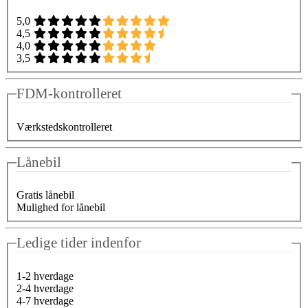
5,0
4,5
4,0
3,5
FDM-kontrolleret
Værkstedskontrolleret
Lånebil
Gratis lånebil
Mulighed for lånebil
Ledige tider indenfor
1-2 hverdage
2-4 hverdage
4-7 hverdage