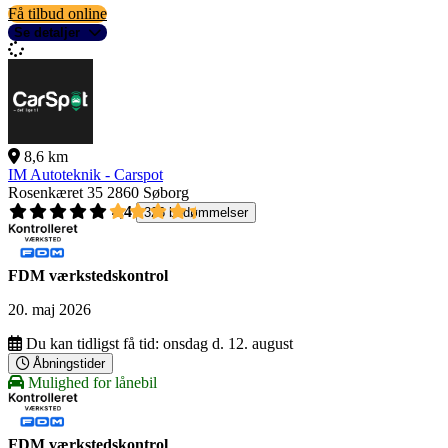
Få tilbud online
Se detaljer
8,6 km
IM Autoteknik - Carspot
Rosenkæret 35
2860 Søborg
4,4
326 bedømmelser
FDM værkstedskontrol
20. maj 2026
Du kan tidligst få tid:
onsdag d. 12. august
Åbningstider
Mulighed for lånebil
FDM værkstedskontrol