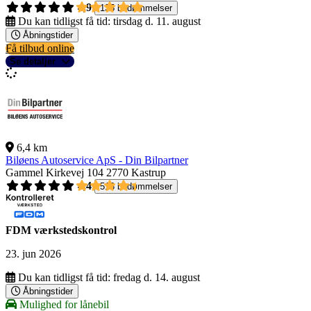
4,9
135 bedømmelser
Du kan tidligst få tid:
tirsdag d. 11. august
Åbningstider
Få tilbud online
Se detaljer
6,4 km
Biløens Autoservice ApS - Din Bilpartner
Gammel Kirkevej 104
2770 Kastrup
4,4
518 bedømmelser
FDM værkstedskontrol
23. jun 2026
Du kan tidligst få tid:
fredag d. 14. august
Åbningstider
Mulighed for lånebil