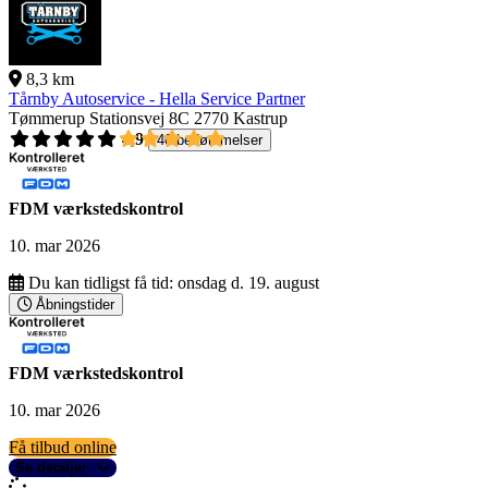
8,3 km
Tårnby Autoservice - Hella Service Partner
Tømmerup Stationsvej 8C
2770 Kastrup
4,9
40 bedømmelser
FDM værkstedskontrol
10. mar 2026
Du kan tidligst få tid:
onsdag d. 19. august
Åbningstider
FDM værkstedskontrol
10. mar 2026
Få tilbud online
Se detaljer