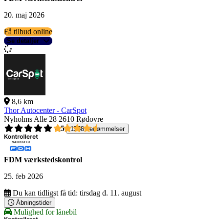
20. maj 2026
Få tilbud online
Se detaljer
8,6 km
Thor Autocenter - CarSpot
Nyholms Alle 28
2610 Rødovre
4,5
1558 bedømmelser
FDM værkstedskontrol
25. feb 2026
Du kan tidligst få tid:
tirsdag d. 11. august
Åbningstider
Mulighed for lånebil