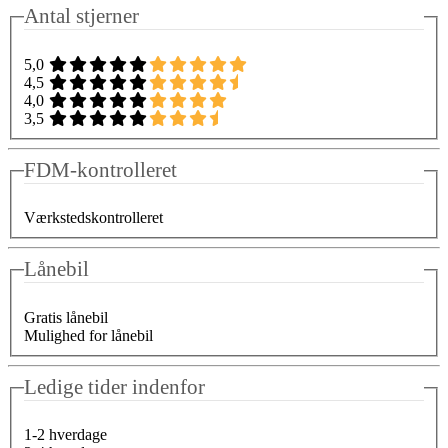
Antal stjerner
5,0
4,5
4,0
3,5
FDM-kontrolleret
Værkstedskontrolleret
Lånebil
Gratis lånebil
Mulighed for lånebil
Ledige tider indenfor
1-2 hverdage