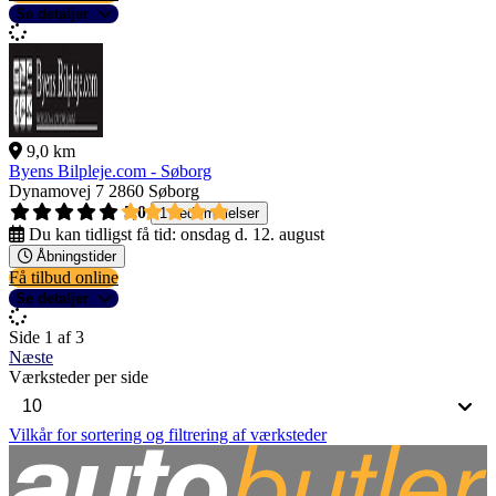
Se detaljer
9,0 km
Byens Bilpleje.com - Søborg
Dynamovej 7
2860 Søborg
5,0
1 bedømmelser
Du kan tidligst få tid:
onsdag d. 12. august
Åbningstider
Få tilbud online
Se detaljer
Side 1 af 3
Næste
Værksteder per side
Vilkår for sortering og filtrering af værksteder