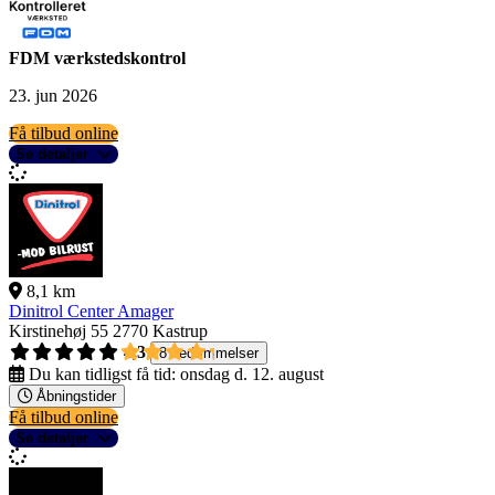
FDM værkstedskontrol
23. jun 2026
Få tilbud online
Se detaljer
8,1 km
Dinitrol Center Amager
Kirstinehøj 55
2770 Kastrup
4,3
8 bedømmelser
Du kan tidligst få tid:
onsdag d. 12. august
Åbningstider
Få tilbud online
Se detaljer