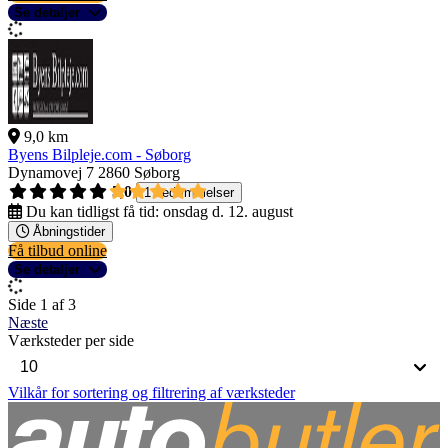
Se detaljer
9,0 km
Byens Bilpleje.com - Søborg
Dynamovej 7
2860 Søborg
5,0
1 bedømmelser
Du kan tidligst få tid:
onsdag d. 12. august
Åbningstider
Få tilbud online
Se detaljer
Side 1 af 3
Næste
Værksteder per side
Vilkår for sortering og filtrering af værksteder