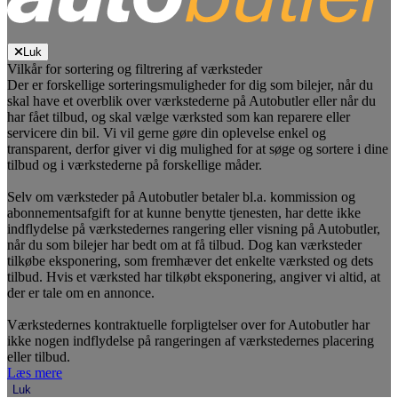
Luk
Vilkår for sortering og filtrering af værksteder
Der er forskellige sorteringsmuligheder for dig som bilejer, når du
skal have et overblik over værkstederne på Autobutler eller når du
har fået tilbud, og skal vælge værksted som kan reparere eller
servicere din bil. Vi vil gerne gøre din oplevelse enkel og
transparent, derfor giver vi dig mulighed for at søge og sortere i dine
tilbud og i værkstederne på forskellige måder.
Selv om værksteder på Autobutler betaler bl.a. kommission og
abonnementsafgift for at kunne benytte tjenesten, har dette ikke
indflydelse på værkstedernes rangering eller visning på Autobutler,
når du som bilejer har bedt om at få tilbud. Dog kan værksteder
tilkøbe eksponering, som fremhæver det enkelte værksted og dets
tilbud. Hvis et værksted har tilkøbt eksponering, angiver vi altid, at
der er tale om en annonce.
Værkstedernes kontraktuelle forpligtelser over for Autobutler har
ikke nogen indflydelse på rangeringen af værkstedernes placering
eller tilbud.
Læs mere
Luk