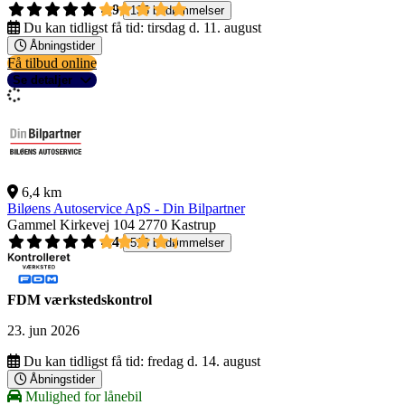
4,9
135 bedømmelser
Du kan tidligst få tid:
tirsdag d. 11. august
Åbningstider
Få tilbud online
Se detaljer
6,4 km
Biløens Autoservice ApS - Din Bilpartner
Gammel Kirkevej 104
2770 Kastrup
4,4
518 bedømmelser
FDM værkstedskontrol
23. jun 2026
Du kan tidligst få tid:
fredag d. 14. august
Åbningstider
Mulighed for lånebil