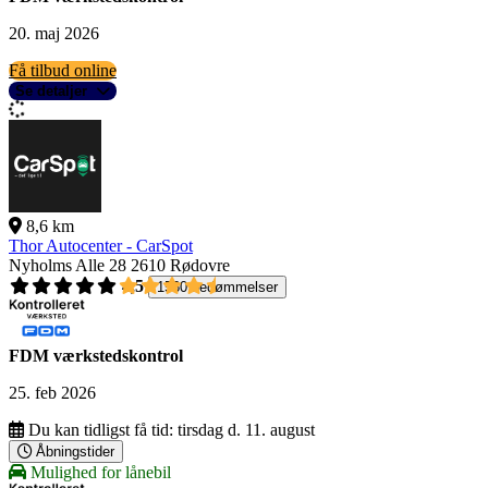
20. maj 2026
Få tilbud online
Se detaljer
8,6 km
Thor Autocenter - CarSpot
Nyholms Alle 28
2610 Rødovre
4,5
1560 bedømmelser
FDM værkstedskontrol
25. feb 2026
Du kan tidligst få tid:
tirsdag d. 11. august
Åbningstider
Mulighed for lånebil