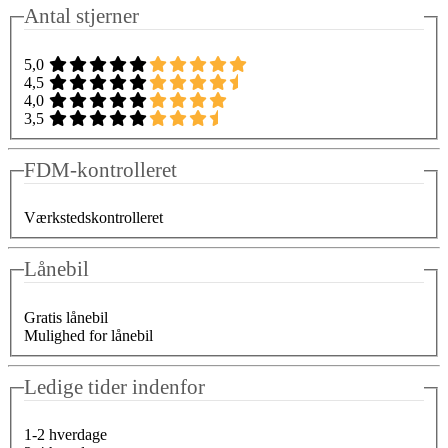
Antal stjerner
5,0
4,5
4,0
3,5
FDM-kontrolleret
Værkstedskontrolleret
Lånebil
Gratis lånebil
Mulighed for lånebil
Ledige tider indenfor
1-2 hverdage