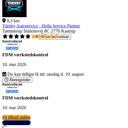
8,3 km
Tårnby Autoservice - Hella Service Partner
Tømmerup Stationsvej 8C
2770 Kastrup
4,9
40 bedømmelser
FDM værkstedskontrol
10. mar 2026
Du kan tidligst få tid:
onsdag d. 19. august
Åbningstider
FDM værkstedskontrol
10. mar 2026
Få tilbud online
Se detaljer