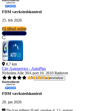
FDM værkstedskontrol
25. feb 2026
Få tilbud online
Se detaljer
8,7 km
City Autoservice - AutoPlus
Nyholms Alle 30A port 10.
2610 Rødovre
4,5
1093 bedømmelser
FDM værkstedskontrol
20. jan 2026
Du kan tidligst få tid:
onsdag d. 12. august