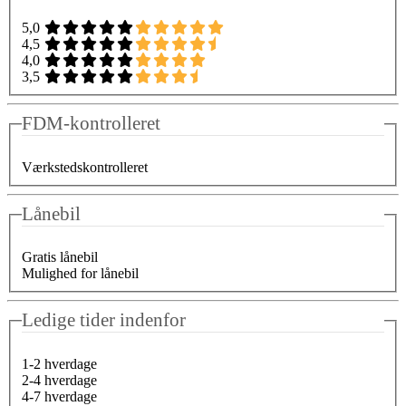
5,0
4,5
4,0
3,5
FDM-kontrolleret
Værkstedskontrolleret
Lånebil
Gratis lånebil
Mulighed for lånebil
Ledige tider indenfor
1-2 hverdage
2-4 hverdage
4-7 hverdage