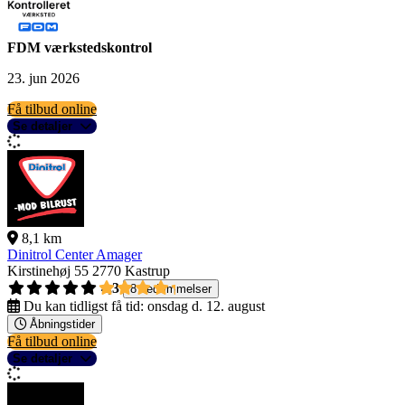
FDM værkstedskontrol
23. jun 2026
Få tilbud online
Se detaljer
8,1 km
Dinitrol Center Amager
Kirstinehøj 55
2770 Kastrup
4,3
8 bedømmelser
Du kan tidligst få tid:
onsdag d. 12. august
Åbningstider
Få tilbud online
Se detaljer