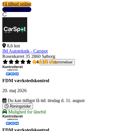
Få tilbud online
Se detaljer
8,6 km
IM Autoteknik - Carspot
Rosenkæret 35
2860 Søborg
4,4
326 bedømmelser
FDM værkstedskontrol
20. maj 2026
Du kan tidligst få tid:
tirsdag d. 11. august
Åbningstider
Mulighed for lånebil
FDM værkstedskontrol