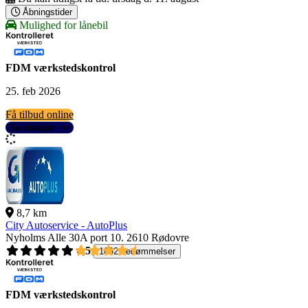
Åbningstider
Mulighed for lånebil
FDM værkstedskontrol
25. feb 2026
Få tilbud online
Se detaljer
8,7 km
City Autoservice - AutoPlus
Nyholms Alle 30A port 10.
2610 Rødovre
4,5
1092 bedømmelser
FDM værkstedskontrol