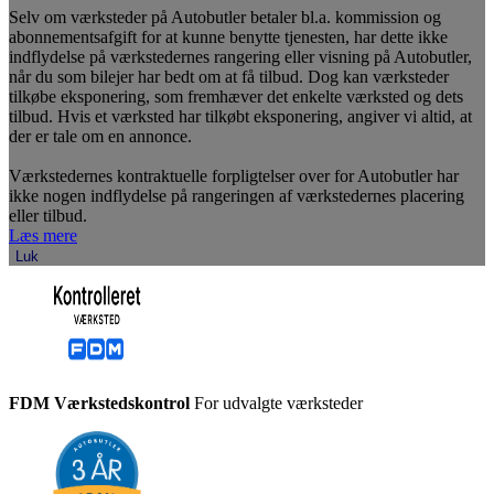
Selv om værksteder på Autobutler betaler bl.a. kommission og
abonnementsafgift for at kunne benytte tjenesten, har dette ikke
indflydelse på værkstedernes rangering eller visning på Autobutler,
når du som bilejer har bedt om at få tilbud. Dog kan værksteder
tilkøbe eksponering, som fremhæver det enkelte værksted og dets
tilbud. Hvis et værksted har tilkøbt eksponering, angiver vi altid, at
der er tale om en annonce.
Værkstedernes kontraktuelle forpligtelser over for Autobutler har
ikke nogen indflydelse på rangeringen af værkstedernes placering
eller tilbud.
Læs mere
Luk
FDM Værkstedskontrol
For udvalgte værksteder