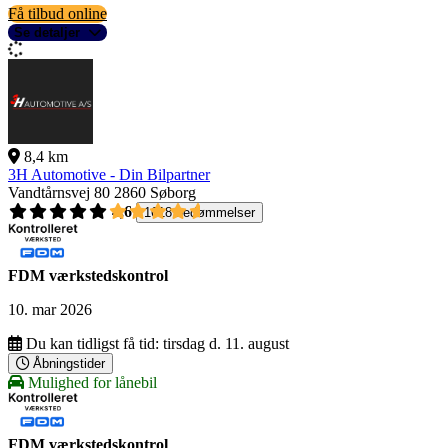
Få tilbud online
Se detaljer
8,4 km
3H Automotive - Din Bilpartner
Vandtårnsvej 80
2860 Søborg
4,6
1618 bedømmelser
FDM værkstedskontrol
10. mar 2026
Du kan tidligst få tid:
tirsdag d. 11. august
Åbningstider
Mulighed for lånebil
FDM værkstedskontrol