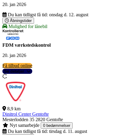
20. jan 2026
Du kan tidligst få tid:
onsdag d. 12. august
Åbningstider
Mulighed for lånebil
FDM værkstedskontrol
20. jan 2026
Få tilbud online
Se detaljer
8,9 km
Dinitrol Center Gentofte
Mesterlodden 35
2820 Gentofte
Nyt samarbejde
0 bedømmelser
Du kan tidligst få tid:
tirsdag d. 11. august