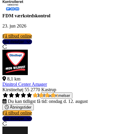
FDM værkstedskontrol
23. jun 2026
Få tilbud online
Se detaljer
8,1 km
Dinitrol Center Amager
Kirstinehøj 55
2770 Kastrup
4,3
8 bedømmelser
Du kan tidligst få tid:
onsdag d. 12. august
Åbningstider
Få tilbud online
Se detaljer