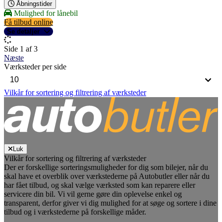
Åbningstider
Mulighed for lånebil
Få tilbud online
Se detaljer
Side 1 af 3
Næste
Værksteder per side
Vilkår for sortering og filtrering af værksteder
Luk
Vilkår for sortering og filtrering af værksteder
Der er forskellige sorteringsmuligheder for dig som bilejer, når du
skal have et overblik over værkstederne på Autobutler eller når du
har fået tilbud, og skal vælge værksted som kan reparere eller
servicere din bil. Vi vil gerne gøre din oplevelse enkel og
transparent, derfor giver vi dig mulighed for at søge og sortere i dine
tilbud og i værkstederne på forskellige måder.