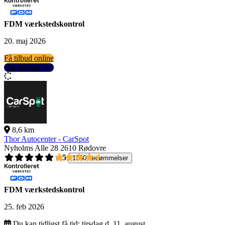
FDM værkstedskontrol
20. maj 2026
Få tilbud online
Se detaljer
8,6 km
Thor Autocenter - CarSpot
Nyholms Alle 28
2610 Rødovre
4,5
1560 bedømmelser
FDM værkstedskontrol
25. feb 2026
Du kan tidligst få tid:
tirsdag d. 11. august