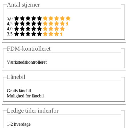
Antal stjerner
5,0
4,5
4,0
3,5
FDM-kontrolleret
Værkstedskontrolleret
Lånebil
Gratis lånebil
Mulighed for lånebil
Ledige tider indenfor
1-2 hverdage