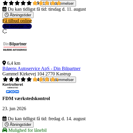
4,9
134 bedømmelser
Du kan tidligst få tid:
tirsdag d. 11. august
Åbningstider
Få tilbud online
Se detaljer
6,4 km
Biløens Autoservice ApS - Din Bilpartner
Gammel Kirkevej 104
2770 Kastrup
4,4
516 bedømmelser
FDM værkstedskontrol
23. jun 2026
Du kan tidligst få tid:
fredag d. 14. august
Åbningstider
Mulighed for lånebil