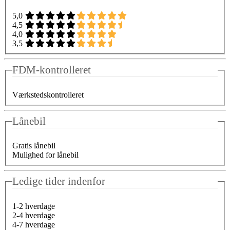
5,0
4,5
4,0
3,5
FDM-kontrolleret
Værkstedskontrolleret
Lånebil
Gratis lånebil
Mulighed for lånebil
Ledige tider indenfor
1-2 hverdage
2-4 hverdage
4-7 hverdage