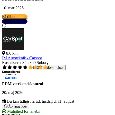
10. mar 2026
Få tilbud online
Se detaljer
8,6 km
IM Autoteknik - Carspot
Rosenkæret 35
2860 Søborg
4,4
326 bedømmelser
FDM værkstedskontrol
20. maj 2026
Du kan tidligst få tid:
tirsdag d. 11. august
Åbningstider
Mulighed for lånebil