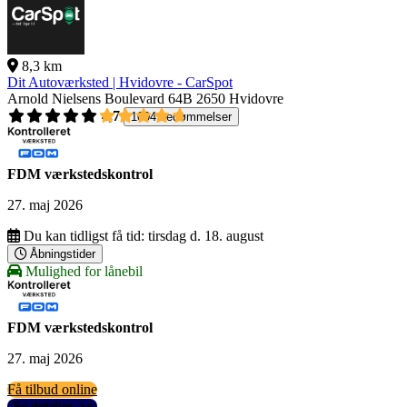
8,3 km
Dit Autoværksted | Hvidovre - CarSpot
Arnold Nielsens Boulevard 64B
2650 Hvidovre
4,7
1004 bedømmelser
FDM værkstedskontrol
27. maj 2026
Du kan tidligst få tid:
tirsdag d. 18. august
Åbningstider
Mulighed for lånebil
FDM værkstedskontrol
27. maj 2026
Få tilbud online
Se detaljer