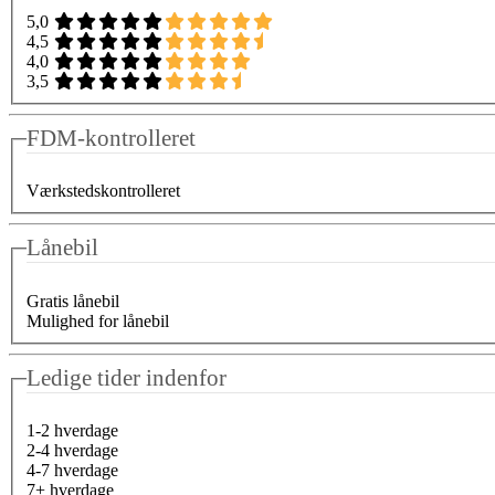
5,0
4,5
4,0
3,5
FDM-kontrolleret
Værkstedskontrolleret
Lånebil
Gratis lånebil
Mulighed for lånebil
Ledige tider indenfor
1-2 hverdage
2-4 hverdage
4-7 hverdage
7+ hverdage