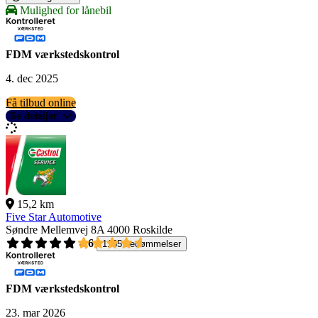
Mulighed for lånebil
FDM værkstedskontrol
4. dec 2025
Få tilbud online
Se detaljer
15,2 km
Five Star Automotive
Søndre Mellemvej 8A
4000 Roskilde
4,6
1165 bedømmelser
FDM værkstedskontrol
23. mar 2026