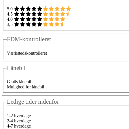
5,0
4,5
4,0
3,5
FDM-kontrolleret
Værkstedskontrolleret
Lånebil
Gratis lånebil
Mulighed for lånebil
Ledige tider indenfor
1-2 hverdage
2-4 hverdage
4-7 hverdage