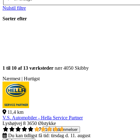
Nulstil filtre
Sorter efter
1 til 10 af 13 værksteder
nær 4050 Skibby
Nærmest | Hurtigst
11,4 km
V.S. Automobiler - Hella Service Partner
Lyshøjvej 8
3650 Ølstykke
4,7
144 bedømmelser
Du kan tidligst få tid:
tirsdag d. 11. august