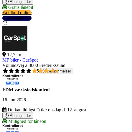
Åbningstider
Gratis lånebil
Få tilbud online
Se detaljer
12,7 km
MF biler - CarSpot
Vølundsvej 2
3600 Frederikssund
4,5
35 bedømmelser
FDM værkstedskontrol
16. jun 2026
Du kan tidligst få tid:
onsdag d. 12. august
Åbningstider
Mulighed for lånebil