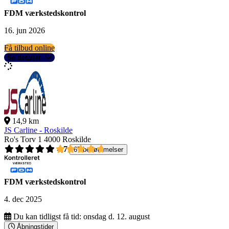
FDM værkstedskontrol
16. jun 2026
Få tilbud online
Se detaljer
14,9 km
JS Carline - Roskilde
Ro's Torv 1
4000 Roskilde
4,7
67 bedømmelser
FDM værkstedskontrol
4. dec 2025
Du kan tidligst få tid:
onsdag d. 12. august
Åbningstider