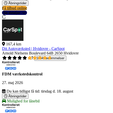
Åbningstider
Få tilbud online
Se detaljer
167,4 km
Dit Autoværksted | Hvidovre - CarSpot
Arnold Nielsens Boulevard 64B
2650 Hvidovre
4,7
1004 bedømmelser
FDM værkstedskontrol
27. maj 2026
Du kan tidligst få tid:
tirsdag d. 18. august
Åbningstider
Mulighed for lånebil