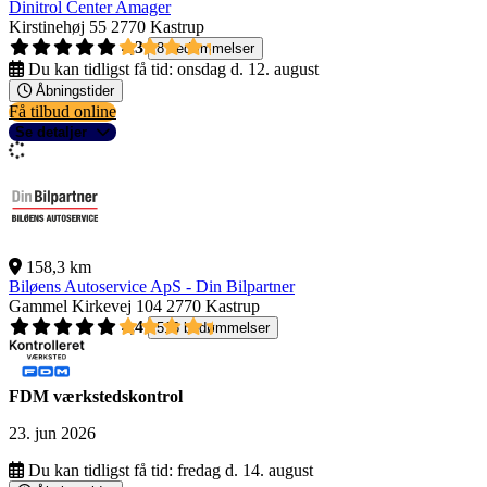
Dinitrol Center Amager
Kirstinehøj 55
2770 Kastrup
4,3
8 bedømmelser
Du kan tidligst få tid:
onsdag d. 12. august
Åbningstider
Få tilbud online
Se detaljer
158,3 km
Biløens Autoservice ApS - Din Bilpartner
Gammel Kirkevej 104
2770 Kastrup
4,4
516 bedømmelser
FDM værkstedskontrol
23. jun 2026
Du kan tidligst få tid:
fredag d. 14. august