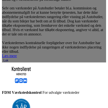
Selv om værksteder på Autobutler betaler bl.a. kommission og
abonnementsafgift for at kunne benytte tjenesten, har dette ikke
indflydelse på værkstedernes rangering eller visning på Autobutler,
når du som bilejer har bedt om at få tilbud. Dog kan værksteder
tilkøbe eksponering, som fremhæver det enkelte værksted og dets
tilbud. Hvis et værksted har tilkøbt eksponering, angiver vi altid, at
der er tale om en annonce.
Værkstedernes kontraktuelle forpligtelser over for Autobutler har
ikke nogen indflydelse på rangeringen af værkstedernes placering
eller tilbud.
Læs mere
Luk
FDM Værkstedskontrol
For udvalgte værksteder