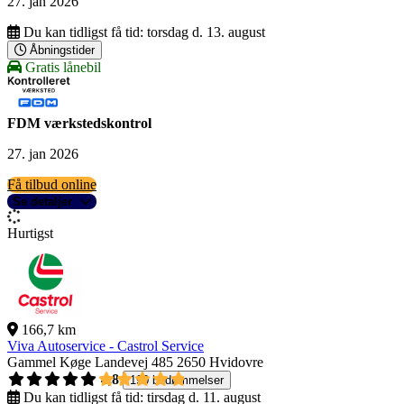
27. jan 2026
Du kan tidligst få tid:
torsdag d. 13. august
Åbningstider
Gratis lånebil
FDM værkstedskontrol
27. jan 2026
Få tilbud online
Se detaljer
Hurtigst
166,7 km
Viva Autoservice - Castrol Service
Gammel Køge Landevej 485
2650 Hvidovre
4,8
190 bedømmelser
Du kan tidligst få tid:
tirsdag d. 11. august