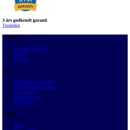
3 års godkendt garanti
Trustpilot
Autobutler
Om autobutler.dk
Presse
Kontakt
Info
*Priser og besparelser
FDM Værkstedskontrol
3 års garanti
Find værksted
Bilmærker
Bilråd
Blog