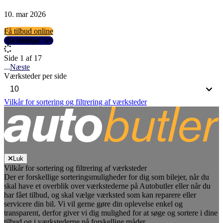
10. mar 2026
Få tilbud online
Se detaljer
Side 1 af 17
...
Næste
Værksteder per side
Vilkår for sortering og filtrering af værksteder
Luk
Vilkår for sortering og filtrering af værksteder
Der er forskellige sorteringsmuligheder for dig som bilejer, når du
skal have et overblik over værkstederne på Autobutler eller når du
har fået tilbud, og skal vælge værksted som kan reparere eller
servicere din bil. Vi vil gerne gøre din oplevelse enkel og
transparent, derfor giver vi dig mulighed for at søge og sortere i dine
tilbud og i værkstederne på forskellige måder.