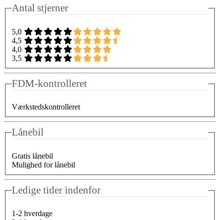
Antal stjerner
5,0
4,5
4,0
3,5
FDM-kontrolleret
Værkstedskontrolleret
Lånebil
Gratis lånebil
Mulighed for lånebil
Ledige tider indenfor
1-2 hverdage