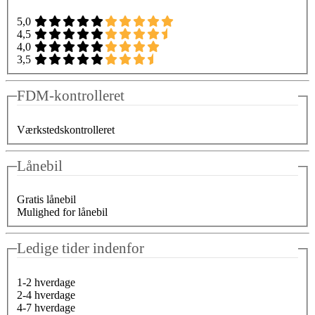
5,0
4,5
4,0
3,5
FDM-kontrolleret
Værkstedskontrolleret
Lånebil
Gratis lånebil
Mulighed for lånebil
Ledige tider indenfor
1-2 hverdage
2-4 hverdage
4-7 hverdage