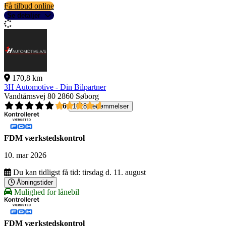
Få tilbud online
Se detaljer
170,8 km
3H Automotive - Din Bilpartner
Vandtårnsvej 80
2860 Søborg
4,6
1618 bedømmelser
FDM værkstedskontrol
10. mar 2026
Du kan tidligst få tid:
tirsdag d. 11. august
Åbningstider
Mulighed for lånebil
FDM værkstedskontrol