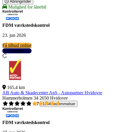
Åbningstider
Mulighed for lånebil
FDM værkstedskontrol
23. jun 2026
Få tilbud online
Se detaljer
165,4 km
AB Auto & Skadecenter ApS - Autopartner Hvidovre
Hammerholmen 34
2650 Hvidovre
4,7
1264 bedømmelser
FDM værkstedskontrol