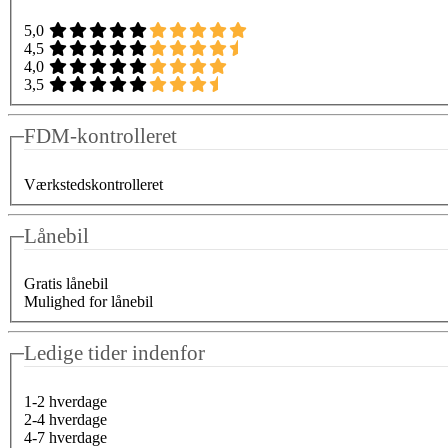
5,0
4,5
4,0
3,5
FDM-kontrolleret
Værkstedskontrolleret
Lånebil
Gratis lånebil
Mulighed for lånebil
Ledige tider indenfor
1-2 hverdage
2-4 hverdage
4-7 hverdage