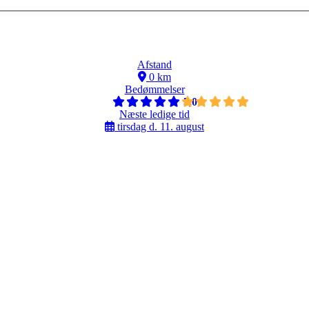
Afstand
0 km
Bedømmelser
5,0
Næste ledige tid
tirsdag d. 11. august