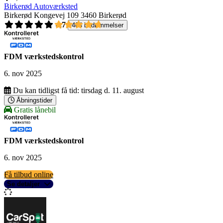
Birkerød Autoværksted
Birkerød Kongevej 109
3460 Birkerød
4,7
404 bedømmelser
FDM værkstedskontrol
6. nov 2025
Du kan tidligst få tid:
tirsdag d. 11. august
Åbningstider
Gratis lånebil
FDM værkstedskontrol
6. nov 2025
Få tilbud online
Se detaljer