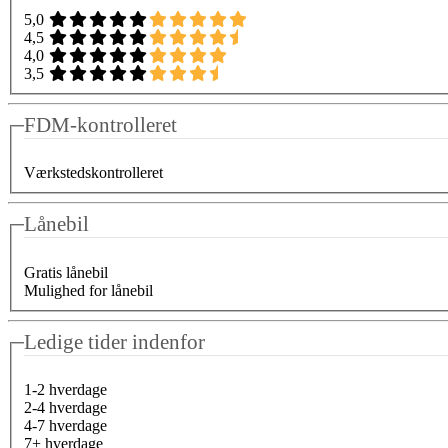
5,0
4,5
4,0
3,5
FDM-kontrolleret
Værkstedskontrolleret
Lånebil
Gratis lånebil
Mulighed for lånebil
Ledige tider indenfor
1-2 hverdage
2-4 hverdage
4-7 hverdage
7+ hverdage