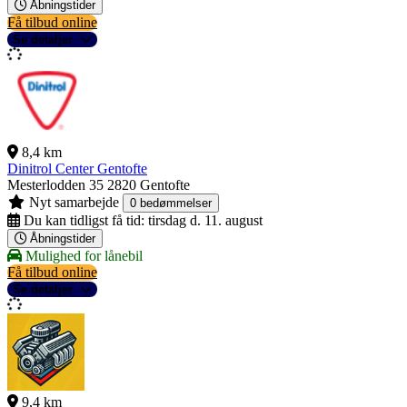
Åbningstider
Få tilbud online
Se detaljer
8,4 km
Dinitrol Center Gentofte
Mesterlodden 35
2820 Gentofte
Nyt samarbejde
0 bedømmelser
Du kan tidligst få tid:
tirsdag d. 11. august
Åbningstider
Mulighed for lånebil
Få tilbud online
Se detaljer
9,4 km