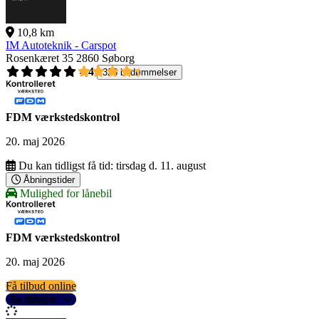
10,8 km
IM Autoteknik - Carspot
Rosenkæret 35
2860 Søborg
4,4
326 bedømmelser
FDM værkstedskontrol
20. maj 2026
Du kan tidligst få tid:
tirsdag d. 11. august
Åbningstider
Mulighed for lånebil
FDM værkstedskontrol
20. maj 2026
Få tilbud online
Se detaljer