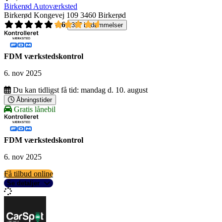
Birkerød Autoværksted
Birkerød Kongevej 109
3460 Birkerød
4,6
397 bedømmelser
FDM værkstedskontrol
6. nov 2025
Du kan tidligst få tid:
mandag d. 10. august
Åbningstider
Gratis lånebil
FDM værkstedskontrol
6. nov 2025
Få tilbud online
Se detaljer