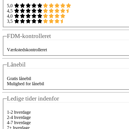
5,0
4,5
4,0
3,5
FDM-kontrolleret
Værkstedskontrolleret
Lånebil
Gratis lånebil
Mulighed for lånebil
Ledige tider indenfor
1-2 hverdage
2-4 hverdage
4-7 hverdage
7+ hverdage