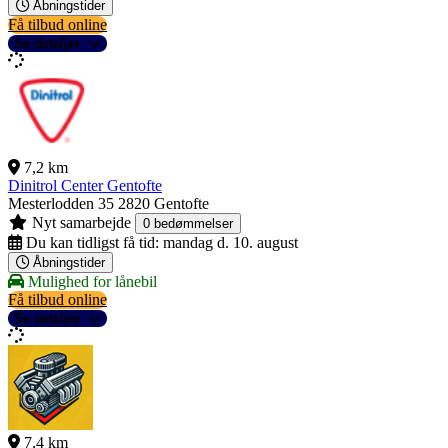
Åbningstider
Få tilbud online
Se detaljer
7,2 km
Dinitrol Center Gentofte
Mesterlodden 35
2820 Gentofte
Nyt samarbejde
0 bedømmelser
Du kan tidligst få tid:
mandag d. 10. august
Åbningstider
Mulighed for lånebil
Få tilbud online
Se detaljer
7,4 km