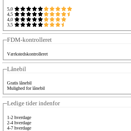
5,0
4,5
4,0
3,5
FDM-kontrolleret
Værkstedskontrolleret
Lånebil
Gratis lånebil
Mulighed for lånebil
Ledige tider indenfor
1-2 hverdage
2-4 hverdage
4-7 hverdage