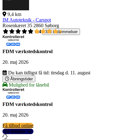
9,4 km
IM Autoteknik - Carspot
Rosenkæret 35
2860 Søborg
4,4
326 bedømmelser
FDM værkstedskontrol
20. maj 2026
Du kan tidligst få tid:
tirsdag d. 11. august
Åbningstider
Mulighed for lånebil
FDM værkstedskontrol
20. maj 2026
Få tilbud online
Se detaljer